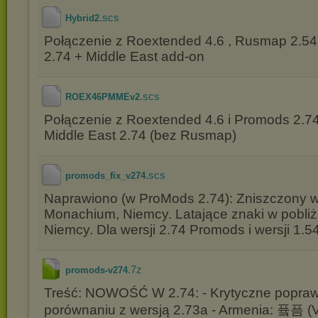
.scs
Hybrid2
Połączenie z Roextended 4.6 , Rusmap 2.5
2.74 + Middle East add-on
.scs
ROEX46PMMEv2
Połączenie z Roextended 4.6 i Promods 2.7
Middle East 2.74 (bez Rusmap)
.scs
promods_fix_v274
Naprawiono (w ProMods 2.74): Zniszczony 
Monachium, Niemcy. Latające znaki w pobliżu
Niemcy. Dla wersji 2.74 Promods i wersji 1.54
.7z
promods-v274
Treść: NOWOŚĆ W 2.74: - Krytyczne popraw
porównaniu z wersją 2.73a - Armenia: 픀픔 (V