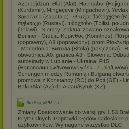
Azerbejdżan: Ələt (Alat), Hacıqabul (Hajigabu
(Kurdamir), Mingəçevir (Mingachevir), Yevlax
Закатала (Zaqatala) - Gruzja: მარნეული (Ma
რუსთავი (Rustavi), თბილისი (Tbilisi, połud
(Telawi) - Niemcy: Zaktualizowano oznakow
Berliner - Grecja: Κόρινθος (Kórinthos), Πάτρ
(poprawny), A8 (poprawiony), prom Ρίο-Αντίρρ
- Macedonia: Битола (Bitola) (połączona) - 
obwodnica A0, granica A3 - Słowenia: Odb
autostrady w Lublanie - Ukraina: P15
(Нововолинськ/Nowowołyńsk - Львів/Lwów) 
Schengen między Rumunią i Bułgarią otwarte
promowa z Konstancy (RO) do Poti (GE) - Li
Baku/Alat (AZ) do Aktau/Kyruk (KZ)
.zip
RusMap_v2.52
Zmiany Dostosowanie do wersji gry 1.53 Bra
terytorialnych. Poprawki błędów nadesłane p
użytkowników. Wymagane wszystkie DLC