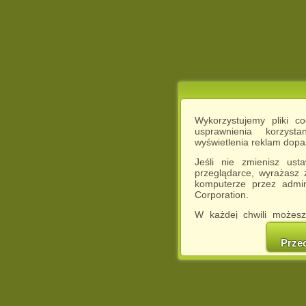
Wykorzystujemy pliki c
usprawnienia korzyst
wyświetlenia reklam dop
Jeśli nie zmienisz ust
przeglądarce, wyrażasz
komputerze przez admin
Corporation.
W każdej chwili możesz
cookies w swojej przeglą
w naszej Pol
Prze
http://chomikuj.pl/Polity
Jednocześnie informuje
może spowodować ogr
Chomikuj.pl.