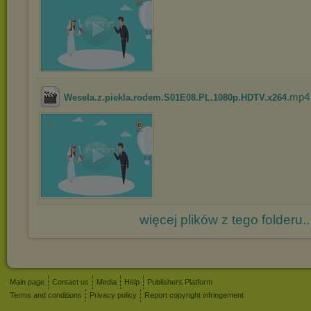
.mp4
Wesela.z.piekla.rodem.S01E08.PL.1080p.HDTV.x264
więcej plików z tego folderu..
Main page
Contact us
Media
Help
Publishers Platform
Terms and conditions
Privacy policy
Report copyright infringement