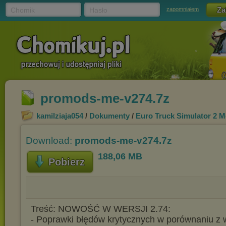
Chomik
Hasło
zapomniałem
promods-me-v274.7z
kamilziaja054
/
Dokumenty
/
Euro Truck Simulator 2 
Download:
promods-me-v274.7z
188,06 MB
Pobierz
Treść: NOWOŚĆ W WERSJI 2.74:
- Poprawki błędów krytycznych w porównaniu z 