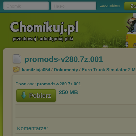
Chomik
Hasło
zapomniałem
promods-v280.7z.001
kamilziaja054
/
Dokumenty
/
Euro Truck Simulator 2 
Download:
promods-v280.7z.001
250 MB
Pobierz
Komentarze: