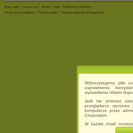
Main page
Contact us
Media
Help
Publishers Platform
Terms and conditions
Privacy policy
Report copyright infringement
Wykorzystujemy pliki c
usprawnienia korzyst
wyświetlenia reklam dop
Jeśli nie zmienisz ust
przeglądarce, wyrażasz
komputerze przez admin
Corporation.
W każdej chwili możesz
cookies w swojej przeglą