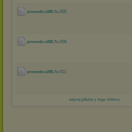
.005
promods-v280.7z
.008
promods-v280.7z
.011
promods-v280.7z
więcej plików z tego folderu...