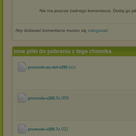
Nie ma jeszcze żadnego komentarza. Dodaj go jak
Aby dodawać komentarze musisz się
zalogować
Inne pliki do pobrania z tego chomika
.scs
promods-eu-def-v280
.009
promods-v280.7z
.011
promods-v280.7z