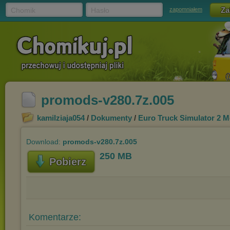
Chomik
Hasło
zapomniałem
promods-v280.7z.005
kamilziaja054
/
Dokumenty
/
Euro Truck Simulator 2 
Download:
promods-v280.7z.005
250 MB
Pobierz
Komentarze: