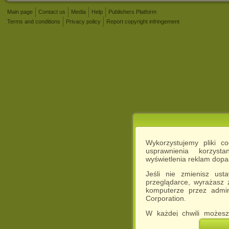
Main page
Contact us
Media
Help
Publishers Platform
Terms and conditions
Privacy policy
Report copyright infringement
Wykorzystujemy pliki c
usprawnienia korzyst
wyświetlenia reklam dop
Jeśli nie zmienisz ust
przeglądarce, wyrażasz
komputerze przez admin
Corporation.
W każdej chwili możesz
cookies w swojej przeglą