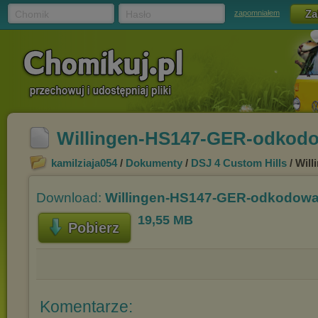
Chomik
Hasło
zapomniałem
Willingen-HS147-GER-odkod
kamilziaja054
/
Dokumenty
/
DSJ 4 Custom Hills
/ Wil
Download:
Willingen-HS147-GER-odkodowa
19,55 MB
Pobierz
Komentarze: