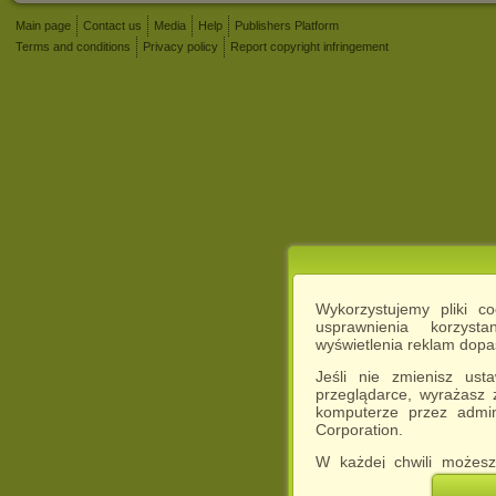
Main page
Contact us
Media
Help
Publishers Platform
Terms and conditions
Privacy policy
Report copyright infringement
Wykorzystujemy pliki c
usprawnienia korzyst
wyświetlenia reklam dop
Jeśli nie zmienisz ust
przeglądarce, wyrażasz
komputerze przez admin
Corporation.
W każdej chwili możesz
cookies w swojej przeglą