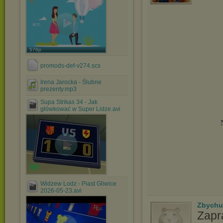
576p
promods-def-v274.scs
Irena Jarocka - Ślubne
prezenty.mp3
Supa Strikas 34 - Jak
główkować w Super Lidze.avi
Widzew Lodz - Piast Gliwice
2026-05-23.avi
Zbychu
Zapr