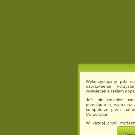
Wykorzystujemy pliki c
usprawnienia korzyst
wyświetlenia reklam dop
Jeśli nie zmienisz ust
przeglądarce, wyrażasz
komputerze przez admin
Corporation.
W każdej chwili możesz
cookies w swojej przeglą
w naszej Pol