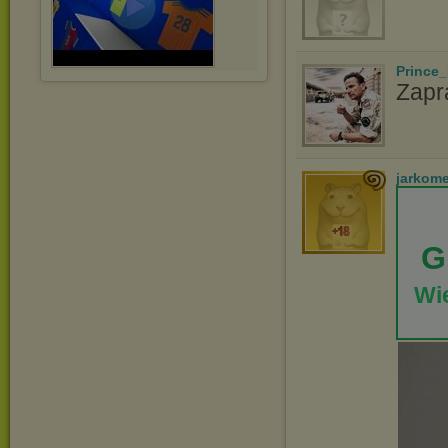
Prince_
Zapr
jarkom
G
Wie