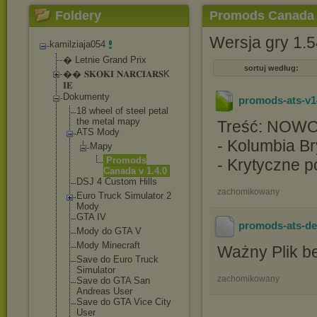
Foldery
Promods Canada v
Wersja gry 1.5
kamilziaja054
� Letnie Grand Prix
sortuj według:
�� 𝐒𝐊𝐎𝐊𝐈 𝐍𝐀𝐑𝐂𝐈𝐀𝐑𝐒K
𝐈𝐄
Dokumenty
promods-ats-v1
18 wheel of steel petal
the metal mapy
Treść: NOWO
ATS Mody
- Kolumbia Bry
Mapy
Promods
- Krytyczne p
Canada v 1.4.0
DSJ 4 Custom Hills
zachomikowany
Euro Truck Simulator 2
Mody
GTA IV
promods-ats-de
Mody do GTA V
Mody Minecraft
Ważny Plik be
Save do Euro Truck
Simulator
zachomikowany
Save do GTA San
Andreas User
Save do GTA Vice City
User