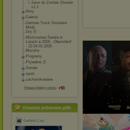
Save do Zombie Shooter
v1.1
filmy
Galeria
German Truck Simulator
Mody
Gry
Mistrzostwa Świata w
Lotach w 2026 - Oberstdorf
- 22-24.01.2026
Muzyka
Programy
Prywatne
Seriale
sport
zachomikowane
Pokazuj foldery i treści
Ostatnio pobierane pliki
Garfield 2.avi