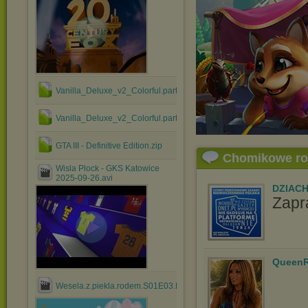
Vanilla_Deluxe_v2_Colorful.part2.rar
Vanilla_Deluxe_v2_Colorful.part1.rar
GTA III - Definitive Edition.zip
Chomikowe r
Wisla Plock - GKS Katowice
2025-09-26.avi
DZIAC
Zapr
QueenR
Wesela.z.piekla.rodem.S01E03.PL.TVRip.x264.mp4