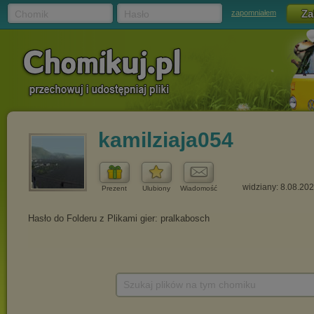
Chomik
Hasło
zapomniałem
kamilziaja054
widziany: 8.08.20
Prezent
Ulubiony
Wiadomość
Szukaj plików na tym chomiku