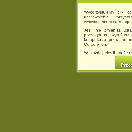
Wykorzystujemy pliki c
usprawnienia korzyst
wyświetlenia reklam dop
Jeśli nie zmienisz ust
przeglądarce, wyrażasz
komputerze przez admin
Corporation.
W każdej chwili możesz
cookies w swojej przeglą
w naszej Pol
Prze
http://chomikuj.pl/Polity
Jednocześnie informuje
może spowodować ogr
Chomikuj.pl.
W przypadku braku twojej
prosimy o opuszczenie se
Wykorzystanie plików c
(dostosowanie reklam do
działań marketingowych).
Wyrażenie sprzeciwu spo
będzie dopasowana do Tw