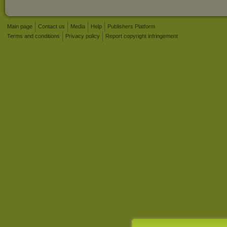
Main page
Contact us
Media
Help
Publishers Platform
Terms and conditions
Privacy policy
Report copyright infringement