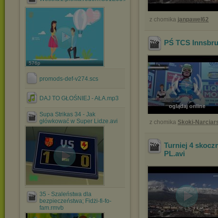
z chomika
janpawel62
PŚ TCS Innsbruc
576p
promods-def-v274.scs
DAJ TO GŁOŚNIEJ - AŁA.mp3
oglądaj online
Supa Strikas 34 - Jak
główkować w Super Lidze.avi
z chomika
Skoki-Narciar
Turniej 4 skocz
PL
.avi
35 - Szaleństwa dla
bezpieczeństwa; Fidżi-fi-fo-
fam.rmvb