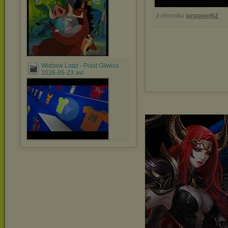
z chomika
janpawel62
Widzew Lodz - Piast Gliwice
2026-05-23.avi