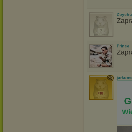
Zbychu
Zapr
Prince_
Zapr
jarkom
G
Wie