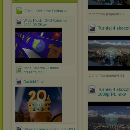
GTA III - Definitive Edition.zip
z chomika
janpawel62
Wisla Plock - GKS Katowice
2025-09-26.avi
Turniej 4 skocz
Irena Jarocka - Ślubne
prezenty.mp3
z chomika
janpawel62
Garfield 2.avi
Turniej 4 skocz
1080p PL
.mkv
Wesela.z.piekla.rodem.S01E03.PL.TVRip.x264.mp4