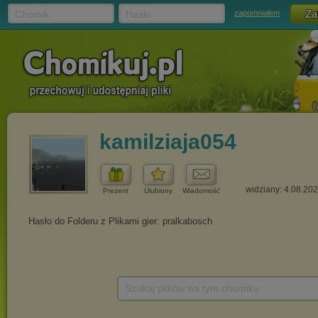
Chomik
Hasło
zapomniałem
kamilziaja054
widziany: 4.08.20
Prezent
Ulubiony
Wiadomość
Szukaj plików na tym chomiku