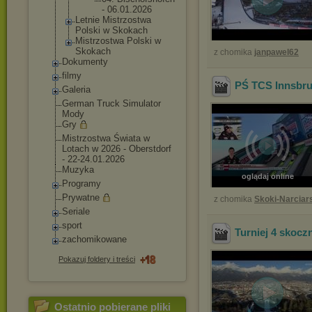
- 06.01.20
26
Letnie Mistrzostwa
Polski w Skokach
Mistrzostwa Polski w
Skokach
z chomika
janpawel62
Dokumenty
filmy
PŚ TCS Innsbruc
Galeria
German Truck Simulator
Mody
Gry
Mistrzostwa Świata w
Lotach w 2026 - Oberstdorf
- 22-24.01.2026
Muzyka
oglądaj online
Programy
Prywatne
z chomika
Skoki-Narciar
Seriale
sport
Turniej 4 skocz
zachomikowane
Pokazuj foldery i treści
Ostatnio pobierane pliki