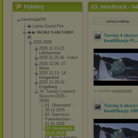
Foldery
03. Innsbruck - 0
kamilziaja054
sortuj według:
� Letnie Grand Prix
�� 𝐒𝐊𝐎𝐊𝐈 𝐍𝐀𝐑𝐂𝐈𝐀𝐑𝐒K
Turniej 4 skocz
𝐈𝐄
kwalifikacje PL
.
2025-2026
2025.11.21-
23
Lillehammer
2025.11.25-
26 - Falun
2025.12.06- 07 -
Wisła
2025.12.13- 14 -
Klingenthal
2025.12.20-
21 -
Engelberg
z chomika
janpawel62
74. Turniej Czterech
Skoczni (2025 -
2026)
01. Oberstdo
rf -
Turniej 4 skocz
29.12.20
25
kwalifikacje 10
02. Garmisch
-
Partenk
irchen -
01.01.20
26
03. Innsbruc
k -
04.01.20
26
04. Bischofs
hofen