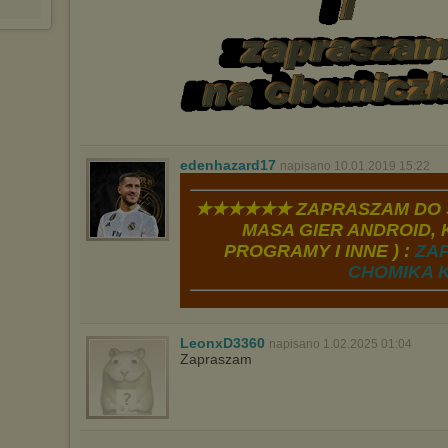
będzie dopasowana do Twoich preferencji, a będzie to reklama
wyświetlona przypadkowo.
Istnieje możliwość zmiany ustawień przeglądarki internetowej w
sposób uniemożliwiający przechowywanie plików cookies na
urządzeniu końcowym. Można również usunąć pliki cookies,
dokonując odpowiednich zmian w ustawieniach przeglądarki
internetowej.
Pełną informację na ten temat znajdziesz pod adresem
http://chomikuj.pl/PolitykaPrywatnosci.aspx
.
edenhazard17
napisano 10.01.2019 15:22
★★★★★★ ZAPRASZAM DO S
MASA GIER ANDROID, K
PROGRAMY I INNE ) :
ZA
CHOMIKA K
LeonxD3360
napisano 1.02.2025 01:04
Zapraszam