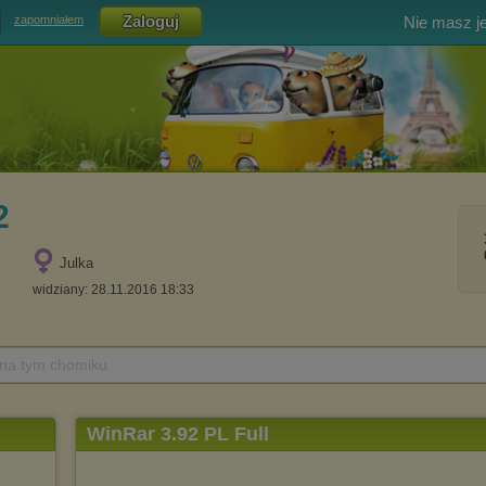
Nie masz j
zapomniałem
2
Julka
widziany: 28.11.2016 18:33
 na tym chomiku
WinRar 3.92 PL Full