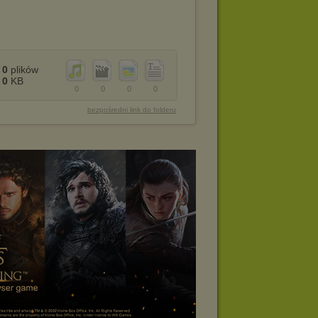
0
plików
0
KB
0
0
0
0
bezpośredni link do folderu