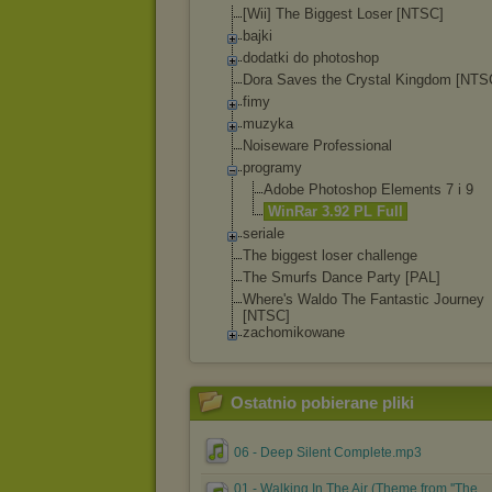
[Wii] The Biggest Loser [NTSC]
bajki
dodatki do photoshop
Dora Saves the Crystal Kingdom [NTS
fimy
muzyka
Noiseware Professional
programy
Adobe Photoshop Elements 7 i 9
WinRar 3.92 PL Full
seriale
The biggest loser challenge
The Smurfs Dance Party [PAL]
Where's Waldo The Fantastic Journey
[NTSC]
zachomikowane
Ostatnio pobierane pliki
06 - Deep Silent Complete.mp3
01 - Walking In The Air (Theme from ''The