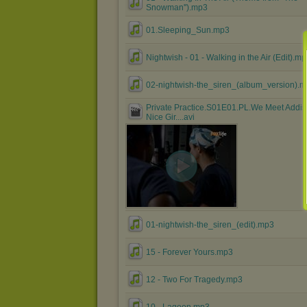
Snowman'').mp3
01.Sleeping_Sun.mp3
Nightwish - 01 - Walking in the Air (Edit).m
02-nightwish-the_siren_(album_version).
Private Practice.S01E01.PL.We Meet Addis
Nice Gir....avi
01-nightwish-the_siren_(edit).mp3
15 - Forever Yours.mp3
12 - Two For Tragedy.mp3