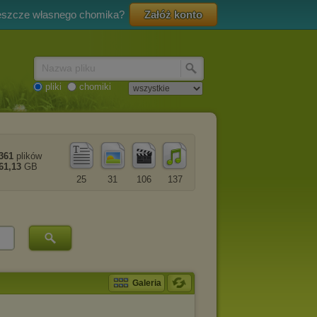
eszcze własnego chomika?
Załóż konto
Nazwa pliku
pliki
chomiki
361
plików
61,13
GB
25
31
106
137
Galeria