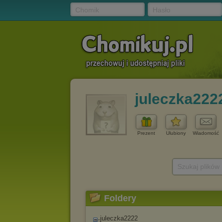
Chomik
Hasło
juleczka222
Prezent
Ulubiony
Wiadomość
Szukaj plików
Foldery
juleczka2222