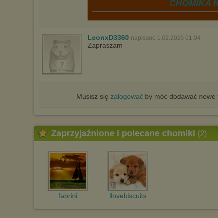
CHOMIKA K
LeonxD3360
napisano 1.02.2025 01:04
Zapraszam
Musisz się
zalogować
by móc dodawać nowe w
Zaprzyjaźnione i polecane chomiki
(2)
fabrini
ilovebiscuits