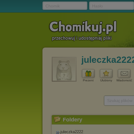
Chomik
Hasło
juleczka222
Prezent
Ulubiony
Wiadomość
Szukaj plików
Foldery
juleczka2222