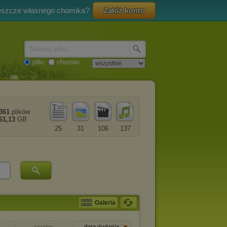
eszcze własnego chomika?
Załóż konto
Nazwa pliku
pliki
chomiki
361
plików
61,13
GB
25
31
106
137
Galeria
rozmiar
data dodania