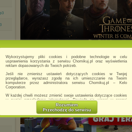
mp3
p3
on, a
Wykorzystujemy pliki cookies i podobne technologie w celu
usprawnienia korzystania z serwisu Chomikuj.pl oraz wyświetlenia
reklam dopasowanych do Twoich potrzeb.
Jeśli nie zmienisz ustawień dotyczących cookies w Twojej
przeglądarce, wyrażasz zgodę na ich umieszczanie na Twoim
komputerze przez administratora serwisu Chomikuj.pl – Kelo
Corporation.
W każdej chwili możesz zmienić swoje ustawienia dotyczące cookies
w swojej przeglądarce internetowej. Dowiedz się więcej w naszej
Polityce Prywatności -
http://chomikuj.pl/PolitykaPrywatnosci.aspx
.
Rozumiem
Przechodzę do serwisu
Jednocześnie informujemy że zmiana ustawień przeglądarki może
spowodować ograniczenie korzystania ze strony Chomikuj.pl.
W przypadku braku twojej zgody na akceptację cookies niestety
prosimy o opuszczenie serwisu chomikuj.pl.