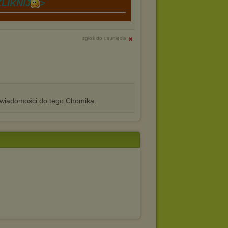
LIKNIJ
>
zgłoś do usunięcia
iadomości do tego Chomika.