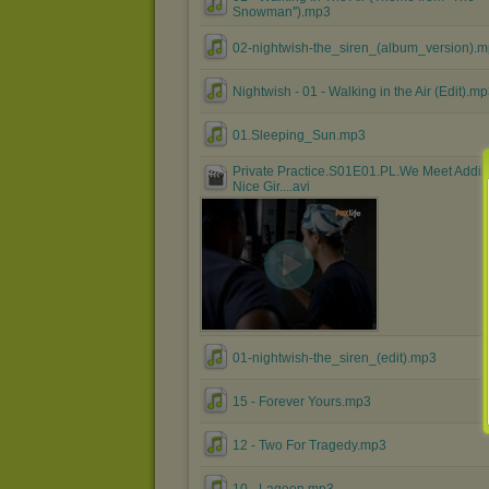
Snowman'').mp3
02-nightwish-the_siren_(album_version).
Nightwish - 01 - Walking in the Air (Edit).m
01.Sleeping_Sun.mp3
Private Practice.S01E01.PL.We Meet Addis
Nice Gir....avi
01-nightwish-the_siren_(edit).mp3
15 - Forever Yours.mp3
12 - Two For Tragedy.mp3