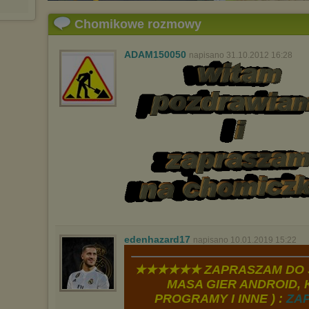
Wykorzystanie plików cookies
przez
Zaufanych Partnerów
Chomikowe rozmowy
(dostosowanie reklam do Twoich potrzeb, analiza skuteczności działań
marketingowych).
Wyrażenie sprzeciwu spowoduje, że wyświetlana Ci reklama nie
ADAM150050
napisano 31.10.2012 16:28
będzie dopasowana do Twoich preferencji, a będzie to reklama
wyświetlona przypadkowo.
Istnieje możliwość zmiany ustawień przeglądarki internetowej w
sposób uniemożliwiający przechowywanie plików cookies na
urządzeniu końcowym. Można również usunąć pliki cookies,
dokonując odpowiednich zmian w ustawieniach przeglądarki
internetowej.
Pełną informację na ten temat znajdziesz pod adresem
http://chomikuj.pl/PolitykaPrywatnosci.aspx
.
edenhazard17
napisano 10.01.2019 15:22
★★★★★★ ZAPRASZAM DO S
MASA GIER ANDROID, K
PROGRAMY I INNE ) :
ZA