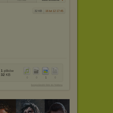
32 KB
16 lut 12 17:45
1
plików
32
KB
0
0
1
0
bezpośredni link do folderu