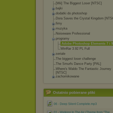
[Wii] The Biggest Loser [NTSC]
bajki
dodatki do photoshop
Dora Saves the Crystal Kingdom [NTS
fimy
muzyka
Noiseware Professional
programy
Adobe Photoshop Elements 7 i 9
WinRar 3.92 PL Full
seriale
The biggest loser challenge
The Smurfs Dance Party [PAL]
Where's Waldo The Fantastic Journey
[NTSC]
zachomikowane
Ostatnio pobierane pliki
06 - Deep Silent Complete.mp3
01 - Walking In The Air (Theme from ''The