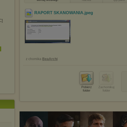
RAPORT SKANOWANIA
.jpeg
C]
z chomika
BeaArchi
Pobierz
Zachomikuj
folder
folder