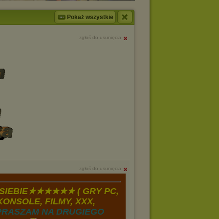
Pokaż wszystkie
zgłoś do usunięcia
zgłoś do usunięcia
IEBIE★★★★★★ ( GRY PC,
ONSOLE, FILMY, XXX,
PRASZAM NA DRUGIEGO