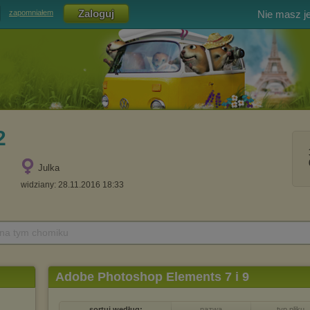
Nie masz j
zapomniałem
2
Julka
widziany: 28.11.2016 18:33
 na tym chomiku
Adobe Photoshop Elements 7 i 9
sortuj według:
nazwa
typ pliku