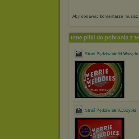
Aby dodawać komentarze musisz
Inne pliki do pobrania z 
Struś Pędziwiatr.04.Wszędo
Struś Pędziwiatr.01.Szybki 