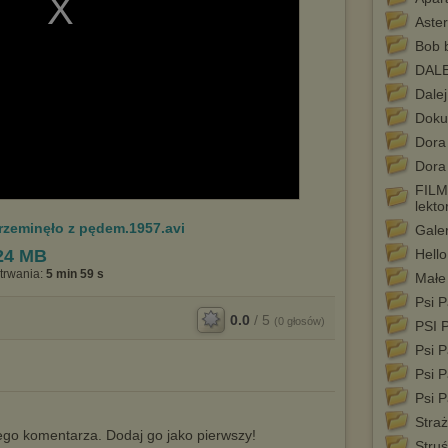
Aster
Bob 
DAL
Dale
Doku
Dora
Dora
FIL
lekto
Przeminęło z pędem.1957.avi
Galer
24 MB
Hello
trwania:
5 min 59 s
Małe 
Psi P
0.0
/
5
(
0
głosów)
PSI 
Psi P
Psi P
Psi P
Stra
go komentarza. Dodaj go jako pierwszy!
Struś