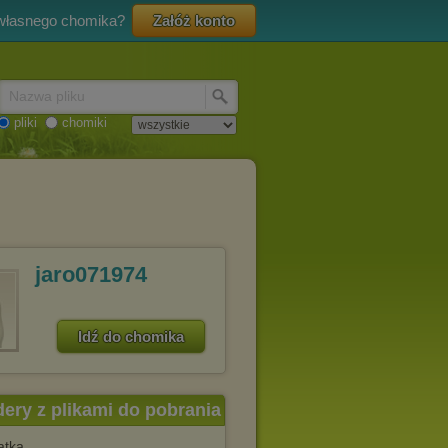
 własnego chomika?
Załóż konto
Nazwa pliku
pliki
chomiki
jaro071974
Idź do chomika
dery z plikami do pobrania
atka