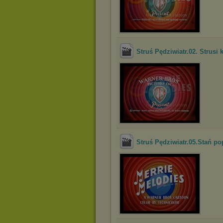
Struś Pędziwiatr.02. Strusi 
Struś Pędziwiatr.05.Stań po