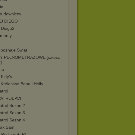
ix
budowniczy
EJ DIEGO
j Diego2
menty
 poznaje Świat
MY PEŁNOMETRAŻOWE [całość
r]
ia
 Kitty's
Królestwo Bena i Holly
atrol
PATROL AVI
atrol Sezon 2
atrol Sezon 3
atrol Sezon 4
żak Sam
 Pędziwiatr PL