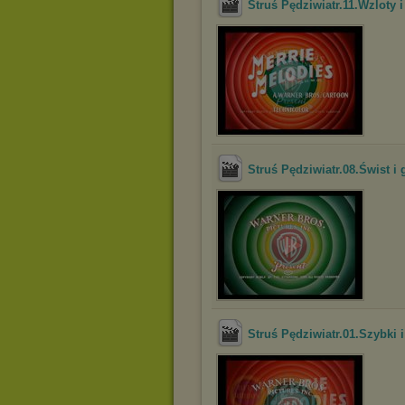
Struś Pędziwiatr.11.Wzloty 
Struś Pędziwiatr.08.Świst i
Struś Pędziwiatr.01.Szybki 