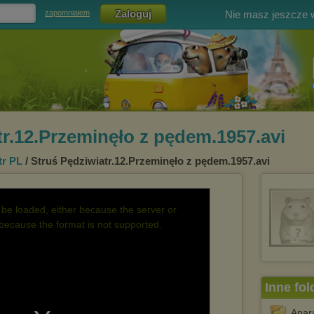
Nie masz jeszcze
zapomniałem
tr.12.Przeminęło z pędem.1957.avi
tr PL
/ Struś Pędziwiatr.12.Przeminęło z pędem.1957.avi
be loaded, either because the server or
 because the format is not supported.
Inne fol
Apar