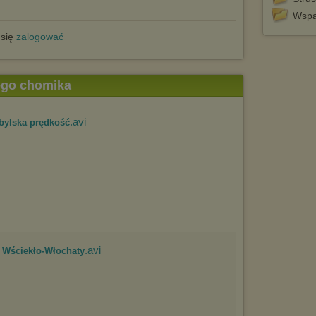
Wspa
 się
zalogować
tego chomika
.avi
bylska prędkość
.avi
i Wściekło-Włochaty