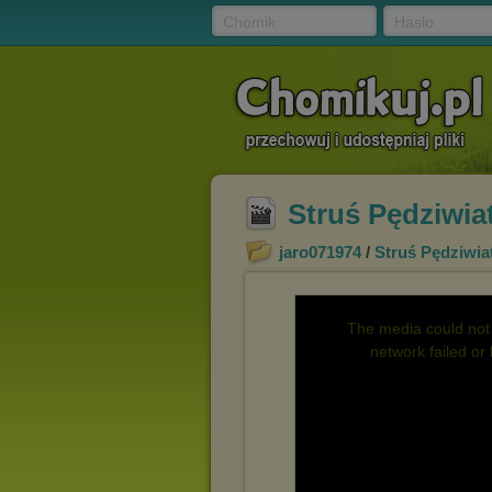
Chomik
Hasło
Struś Pędziwia
jaro071974
/
Struś Pędziwia
The media could not 
network failed or