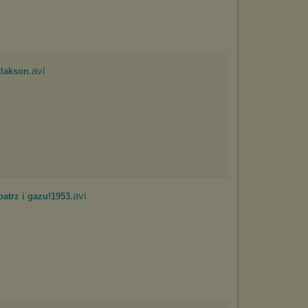
.avi
klakson
.avi
patrz i gazu!1953