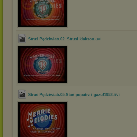
.avi
Struś Pędziwiatr.02. Strusi klakson
.avi
Struś Pędziwiatr.05.Stań popatrz i gazu!1953