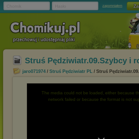
Chomik
Hasło
zapomniałem
Struś Pędziwiatr.09.Szybcy i 
jaro071974
/
Struś Pędziwiatr PL
/ Struś Pędziwiatr.09
The media could not be loaded, either because th
network failed or because the format is not su