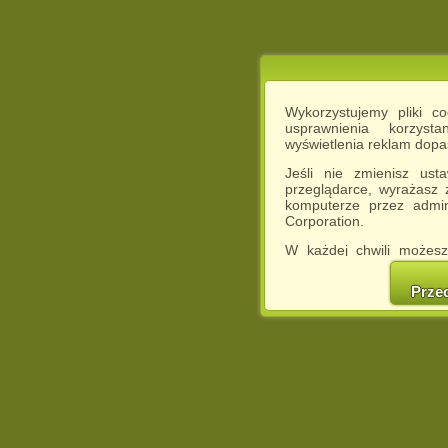
Wykorzystujemy pliki c
usprawnienia korzyst
wyświetlenia reklam dop
Jeśli nie zmienisz ust
przeglądarce, wyrażasz
komputerze przez admin
Corporation.
W każdej chwili możesz
cookies w swojej przeglą
w naszej Pol
Prze
http://chomikuj.pl/Polity
Jednocześnie informuje
może spowodować ogr
Chomikuj.pl.
W przypadku braku twojej
prosimy o opuszczenie se
Wykorzystanie plików c