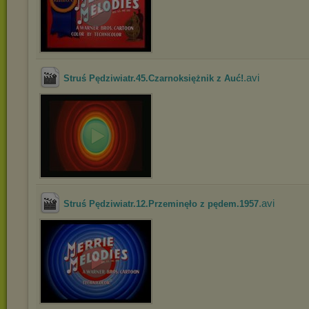
.avi
Struś Pędziwiatr.45.Czarnoksiężnik z Auć!
.avi
Struś Pędziwiatr.12.Przeminęło z pędem.1957