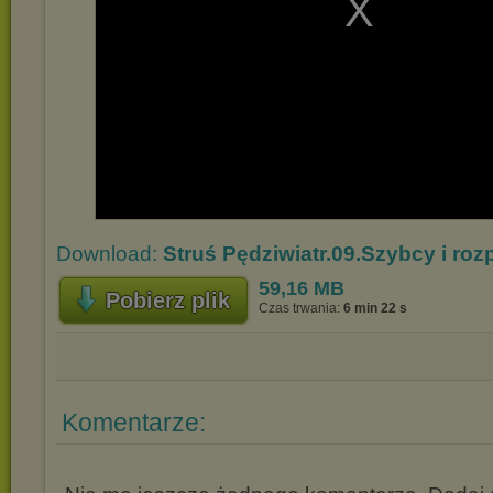
Download:
Struś Pędziwiatr.09.Szybcy i roz
59,16 MB
Pobierz plik
Czas trwania:
6 min 22 s
Komentarze: