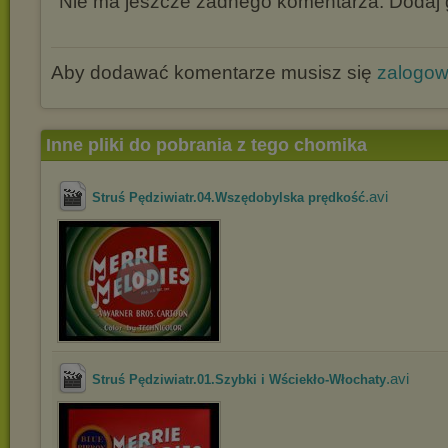
Nie ma jeszcze żadnego komentarza. Dodaj g
Aby dodawać komentarze musisz się
zalogo
Inne pliki do pobrania z tego chomika
.avi
Struś Pędziwiatr.04.Wszędobylska prędkość
.avi
Struś Pędziwiatr.01.Szybki i Wściekło-Włochaty