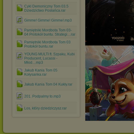
Cykl Demoniczny Tom 03.5
Dziedzictwo Posłańca.rar
Gimme! Gimme! Gimme!.mp3
Pamiętniki Mordbota Tom 03-
04 Protokół buntu. Strategi....rar
Pamiętniki Mordbota Tom 03
Protokół buntu.rar
YOUNG MULTI ft. Szpaku, Kubi
Producent, Lucassi -
Młod....mp3
Jakub Kania Tom 05
Kołysanka.rar
Jakub Kania Tom 04 Kukły.rar
201. Podpalmy to.mp3
Los, który dziedziczysz.rar