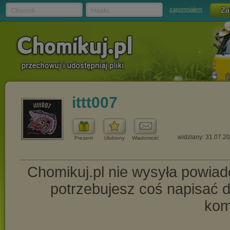
Chomik
Hasło
zapomniałem
ittt007
widziany: 31.07.2
Prezent
Ulubiony
Wiadomość