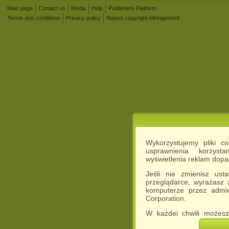
Main page
Contact us
Media
Help
Publishers Platform
Terms and conditions
Privacy policy
Report copyright infringement
Wykorzystujemy pliki c
usprawnienia korzyst
wyświetlenia reklam dop
Jeśli nie zmienisz ust
przeglądarce, wyrażasz
komputerze przez admin
Corporation.
W każdej chwili możesz
cookies w swojej przeglą