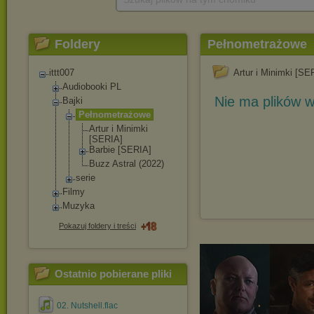
Foldery
Pełnometrażowe
ittt007
Artur i Minimki [SE
Audiobooki PL
Nie ma plików w
Bajki
Pełnometrażowe
Artur i Minimki
[SERIA]
Barbie [SERIA]
Buzz Astral (2022)
serie
Filmy
Muzyka
Pokazuj foldery i treści
Ostatnio pobierane pliki
02. Nutshell.flac