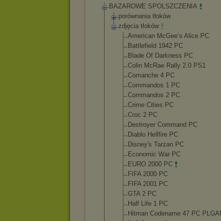
BAZAROWE SPOLSZCZENIA
porównania tłoków
zdjęcia tłoków
American McGee’s Alice PC
Battlefield 1942 PC
Blade Of Darkness PC
Colin McRae Rally 2.0 PS1
Comanche 4 PC
Commandos 1 PC
Commandos 2 PC
Crime Cities PC
Croc 2 PC
Destroyer Command PC
Diablo Hellfire PC
Disney's Tarzan PC
Economic War PC
EURO 2000 PC
FIFA 2000 PC
FIFA 2001 PC
GTA 2 PC
Half Life 1 PC
Hitman Codename 47 PC PLG