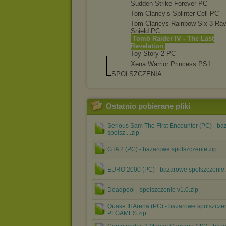
Sudden Strike Forever PC
Tom Clancy’s Splinter Cell PC
Tom Clancys Rainbow Six 3 Ra
Shield PC
Tomb Raider IV - The Last
Revelation
Toy Story 2 PC
Xena Warrior Princess PS1
SPOLSZCZENIA
Ostatnio pobierane pliki
Serious Sam The First Encounter (PC) - b
spolsz....zip
GTA 2 (PC) - bazarowe spolszczenie.zip
EURO 2000 (PC) - bazarowe spolszczenie.
Deadpool - spolszczenie v1.0.zip
Quake III Arena (PC) - bazarowe spolszcze
PLGAMES.zip