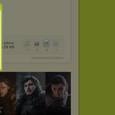
3
plików
0,73
MB
0
0
3
0
bezpośredni link do folderu