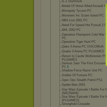
IL-2 Sturmovik
Medal Of Honor Allied Assault P
Monopoly Tycoon PC
Monsters Inc Scare Island PC
NBA Live 2001 PC
Need For Speed Hot Pursuit 2 
NHL 2002 PC
Operation Flashpoint Cold War C
PC
Operation Tiger Hunt PC
Qake 3 Arena PC VISCOMUA
Quake 3 Arena PC PLGAMES
Return to Castle Wolfenstein PC
PLGAMES
Serious Sam The First Encounte
PC
Shadow Force Razor Unit PC
Soldier Of Fortune PC
Spec Ops Stealth Patrol PS1
Spider-Man 2001
Star Wars Episode I Battle For 
(NIEZNANI)
Star Wars Episode I Battle For 
(PLGAMES)
Stronghold Crusader