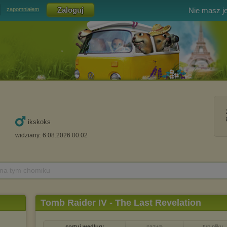
Nie masz j
zapomniałem
ikskoks
widziany: 6.08.2026 00:02
 na tym chomiku
Tomb Raider IV - The Last Revelation
sortuj według:
nazwa
typ pliku