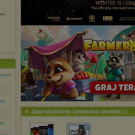
Istnieje możliwość zmiany ustawień przeglądarki internetowej w
sposób uniemożliwiający przechowywanie plików cookies na
urządzeniu końcowym. Można również usunąć pliki cookies,
ven
dokonując odpowiednich zmian w ustawieniach przeglądarki
internetowej.
Pełną informację na ten temat znajdziesz pod adresem
http://chomikuj.pl/PolitykaPrywatnosci.aspx
.
azarowe
zip
Zaprzyjaźnione i polecane chomiki
(2)
nie