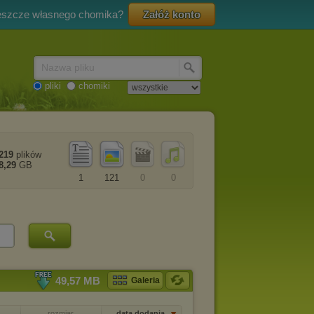
eszcze własnego chomika?
Załóż konto
Nazwa pliku
pliki
chomiki
219
plików
8,29
GB
1
121
0
0
49,57 MB
Galeria
rozmiar
data dodania