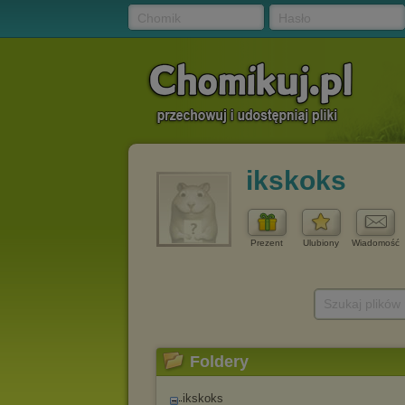
Chomik
Hasło
ikskoks
Prezent
Ulubiony
Wiadomość
Szukaj plików
Foldery
ikskoks