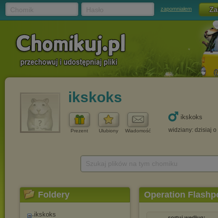
Chomik
Hasło
zapomniałem
ikskoks
ikskoks
widziany: dzisiaj o
Prezent
Ulubiony
Wiadomość
Szukaj plików na tym chomiku
Foldery
Operation Flashp
ikskoks
sortuj według: