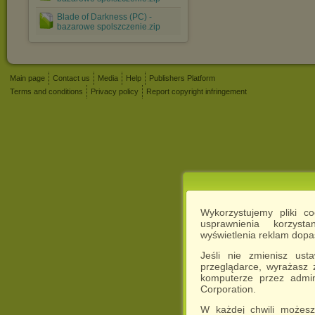
Blade of Darkness (PC) -
bazarowe spolszczenie.zip
Main page
Contact us
Media
Help
Publishers Platform
Terms and conditions
Privacy policy
Report copyright infringement
Wykorzystujemy pliki c
usprawnienia korzyst
wyświetlenia reklam dop
Jeśli nie zmienisz ust
przeglądarce, wyrażasz
komputerze przez admin
Corporation.
W każdej chwili możesz