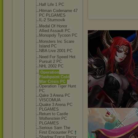
Half Life 1 PC
Hitman Codename 47
PC PLGAMES
IL-2 Sturmovik
Medal Of Honor
Allied Assault PC
Monopoly Tycoon PC
Monsters Inc Scare
Island PC
NBA Live 2001 PC
Need For Speed Hot
Pursuit 2 PC
NHL 2002 PC
Operation
Flashpoint Cold
War Crisis PC
Operation Tiger Hunt
PC
Qake 3 Arena PC
VISCOMUA
Quake 3 Arena PC
PLGAMES
Return to Castle
Wolfenstein PC
PLGAMES
Serious Sam The
First Encounter PC
Shadow Force Razor