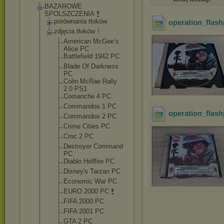
BAZAROWE
SPOLSZCZENIA
porównania tłoków
operation_flash
zdjęcia tłoków
American McGee’s
Alice PC
Battlefield 1942 PC
Blade Of Darkness
PC
Colin McRae Rally
2.0 PS1
Comanche 4 PC
Commandos 1 PC
operation_flas
Commandos 2 PC
Crime Cities PC
Croc 2 PC
Destroyer Command
PC
Diablo Hellfire PC
Disney's Tarzan PC
Economic War PC
EURO 2000 PC
FIFA 2000 PC
FIFA 2001 PC
GTA 2 PC