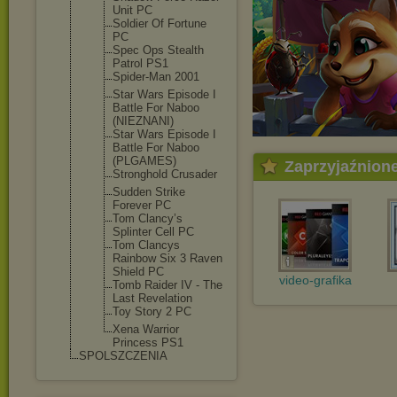
Unit PC
Soldier Of Fortune
PC
Spec Ops Stealth
Patrol PS1
Spider-Man 2001
Star Wars Episode I
Battle For Naboo
(NIEZNANI)
Star Wars Episode I
Battle For Naboo
(PLGAMES)
Zaprzyjaźnion
Stronghold Crusader
Sudden Strike
Forever PC
Tom Clancy’s
Splinter Cell PC
Tom Clancys
Rainbow Six 3 Raven
Shield PC
video-grafika
Tomb Raider IV - The
Last Revelation
Toy Story 2 PC
Xena Warrior
Princess PS1
SPOLSZCZENIA