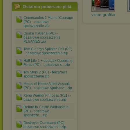
Ostatnio pobierane pliki
video-grafika
Commandos 2 Men of Courage
(PC) - bazarowe
spolszczenie.zip
Quake III Arena (PC) -
bazarowe spolszczenie
PLGAMES.zip
Tom Clancys Splinter Cell (PC)
- bazarowe spolszczenie.zip
Half-Life 1 + dodatek Opposing
Force (PC) - bazarowe s....zip
Toy Story 2 (PC) - bazarowe
spolszczenie.zip
Medal of Honor Allied Assault
(PC) - bazarowe spolszcz....zip
Xena Warrior Princess (PS1) -
bazarowe spolszczenie.zip
Return to Castle Wolfenstein
(PC) - bazarowe
spolszcze....zip
Destroyer Command (PC) -
bazarowe spolszczenie.zip