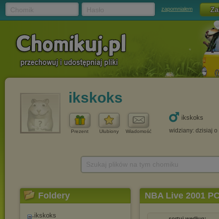
Chomik
Hasło
zapomniałem
ikskoks
ikskoks
widziany: dzisiaj o
Prezent
Ulubiony
Wiadomość
Szukaj plików na tym chomiku
Foldery
NBA Live 2001 P
ikskoks
sortuj według: