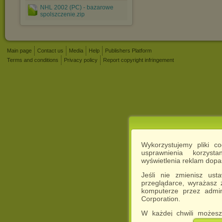
NHL 2002 (PC) - bazarowe
spolszczenie.zip
Main page
Contact us
Media
Help
Publishers Platform
Terms and conditions
Privacy policy
Report copyright infringement
Wykorzystujemy pliki c
usprawnienia korzyst
wyświetlenia reklam dop
Jeśli nie zmienisz ust
przeglądarce, wyrażasz
komputerze przez admin
Corporation.
W każdej chwili możesz
cookies w swojej przeglą