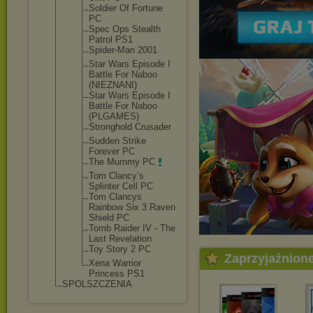
Soldier Of Fortune
PC
Spec Ops Stealth
Patrol PS1
Spider-Man 2001
Star Wars Episode I
Battle For Naboo
(NIEZNANI)
Star Wars Episode I
Battle For Naboo
(PLGAMES)
Stronghold Crusader
Sudden Strike
Forever PC
The Mummy PC
Tom Clancy’s
Splinter Cell PC
Tom Clancys
Rainbow Six 3 Raven
Shield PC
Tomb Raider IV - The
Last Revelation
Toy Story 2 PC
Zaprzyjaźnion
Xena Warrior
Princess PS1
SPOLSZCZENIA