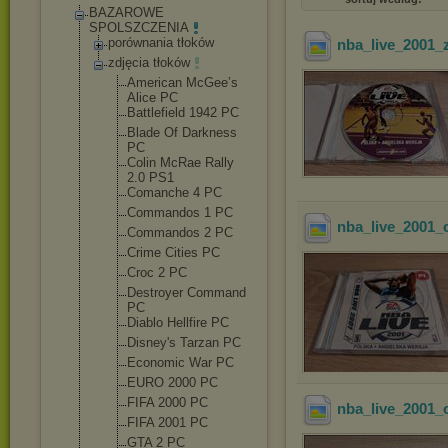
BAZAROWE
SPOLSZCZENIA
porównania tłoków
nba_live_2001_z
zdjęcia tłoków
American McGee’s
Alice PC
Battlefield 1942 PC
Blade Of Darkness
PC
Colin McRae Rally
2.0 PS1
Comanche 4 PC
Commandos 1 PC
nba_live_2001_
Commandos 2 PC
Crime Cities PC
Croc 2 PC
Destroyer Command
PC
Diablo Hellfire PC
Disney's Tarzan PC
Economic War PC
EURO 2000 PC
FIFA 2000 PC
nba_live_2001_o
FIFA 2001 PC
GTA 2 PC