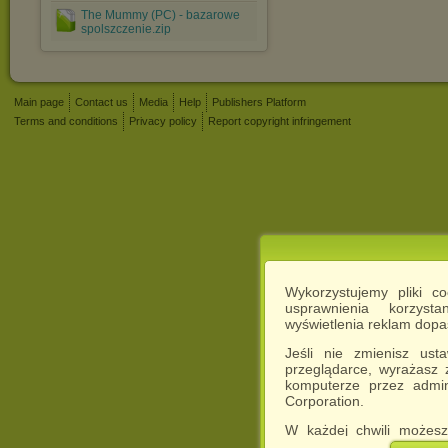
The Mummy (PC) - bazarowe
spolszczenie.zip
Main page
Contact us
Media
Help
Publishers Platform
Terms and conditions
Privacy policy
Report copyright infringement
Wykorzystujemy pliki c
usprawnienia korzyst
wyświetlenia reklam dop
Jeśli nie zmienisz ust
przeglądarce, wyrażasz
komputerze przez admin
Corporation.
W każdej chwili możesz
cookies w swojej przeglą