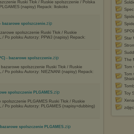
zczenie Ruski Tłok / Ruskie spolszczenie / Polska
Sold
y: PLGAMES (napisy) Repack: Ikskoks
Istnieje możliwość zmiany ustawień przeglądarki internetowej w
Spec
sposób uniemożliwiający przechowywanie plików cookies na
urządzeniu końcowym. Można również usunąć pliki cookies,
Spid
dokonując odpowiednich zmian w ustawieniach przeglądarki
.zip
 - bazarowe spolszczenie
Spid
internetowej.
SPO
azarowe spolszczenie Ruski Tłok / Ruskie
Pełną informację na ten temat znajdziesz pod adresem
PL / Po polsku Autorzy: PPWJ (napisy) Repack:
Star 
http://chomikuj.pl/PolitykaPrywatnosci.aspx
.
Stro
Sudd
.zip
PC) - bazarowe spolszczenie
The
- bazarowe spolszczenie Ruski Tłok / Ruskie
Tom C
PL / Po polsku Autorzy: NIEZNANI (napisy) Repack:
Tom 
Shie
Tomb
.zip
zarowe spolszczenie PLGAMES
Toy 
Xena
e spolszczenie PLGAMES Ruski Tłok / Ruskie
 PL / Po polsku Autorzy: PLGAMES (napisy+dubbing)
zdjęc
.zip
- bazarowe spolszczenie PLGAMES