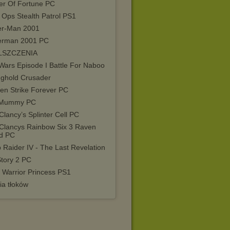
ier Of Fortune PC
 Ops Stealth Patrol PS1
er-Man 2001
erman 2001 PC
LSZCZENIA
Wars Episode I Battle For Naboo
nghold Crusader
en Strike Forever PC
 Mummy PC
lancy’s Splinter Cell PC
Clancys Rainbow Six 3 Raven
ld PC
 Raider IV - The Last Revelation
Story 2 PC
 Warrior Princess PS1
ia tłoków