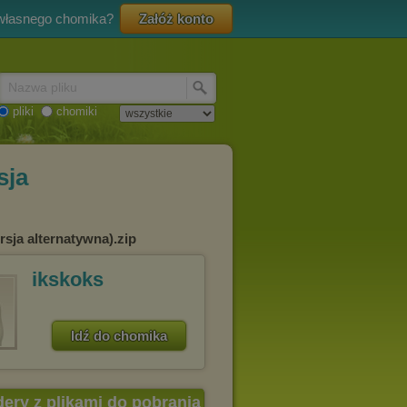
 własnego chomika?
Załóż konto
Nazwa pliku
pliki
chomiki
sja
sja alternatywna).zip
ikskoks
Idź do chomika
dery z plikami do pobrania