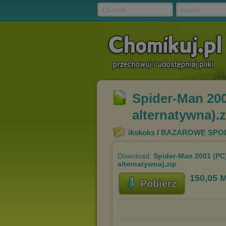
Chomik
Hasło
Spider-Man 200
alternatywna).z
ikskoks
/
BAZAROWE SPOL
Download:
Spider-Man 2001 (PC)
alternatywna).zip
150,05 
Pobierz