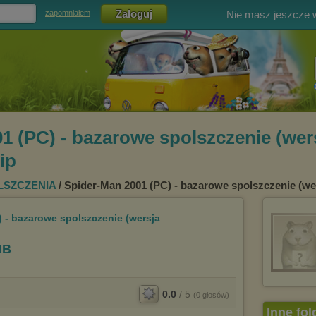
Nie masz jeszcze
zapomniałem
1 (PC) - bazarowe spolszczenie (wer
ip
SZCZENIA
/ Spider-Man 2001 (PC) - bazarowe spolszczenie (wer
 - bazarowe spolszczenie (wersja
MB
0.0
/
5
(
0
głosów)
Inne fol