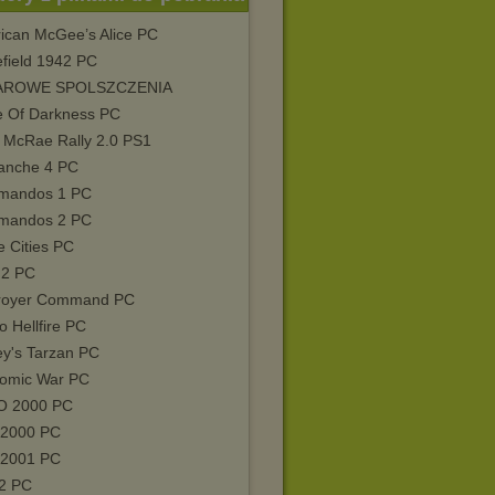
ican McGee’s Alice PC
efield 1942 PC
AROWE SPOLSZCZENIA
e Of Darkness PC
n McRae Rally 2.0 PS1
nche 4 PC
mandos 1 PC
mandos 2 PC
e Cities PC
 2 PC
royer Command PC
o Hellfire PC
ey's Tarzan PC
omic War PC
 2000 PC
 2000 PC
 2001 PC
2 PC