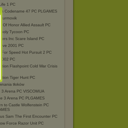
Life 1 PC
an Codename 47 PC PLGAMES
Sturmovik
 Of Honor Allied Assault PC
poly Tycoon PC
ters Inc Scare Island PC
Live 2001 PC
 For Speed Hot Pursuit 2 PC
2002 PC
tion Flashpoint Cold War Crisis
ation Tiger Hunt PC
wnania tłoków
 3 Arena PC VISCOMUA
e 3 Arena PC PLGAMES
n to Castle Wolfenstein PC
AMES
ous Sam The First Encounter PC
ow Force Razor Unit PC