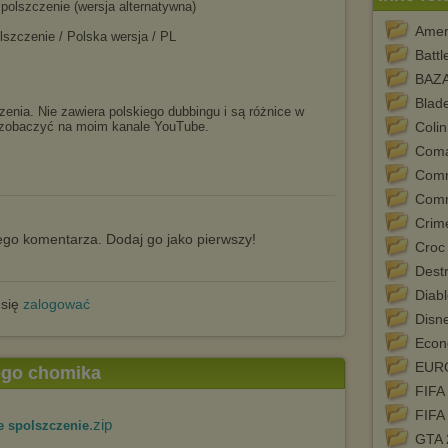
polszczenie (wersja alternatywna)
Amer
lszczenie / Polska wersja / PL
Battl
BAZ
Blad
zenia. Nie zawiera polskiego dubbingu i są różnice w
 zobaczyć na moim kanale YouTube.
Coli
Coma
Com
Com
Crim
go komentarza. Dodaj go jako pierwszy!
Croc
Dest
Diabl
 się
zalogować
Disn
Econ
EURO
tego chomika
FIFA
FIFA
.zip
 spolszczenie
GTA 