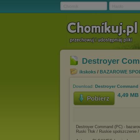
Chomik
Hasło
Destroyer Comm
ikskoks
/
BAZAROWE SPOL
Download:
Destroyer Command (
4,49 MB
Pobierz
Destroyer Command (PC) - bazaro
Ruski Tłok / Ruskie spolszczenie /