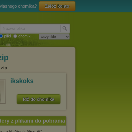
 własnego chomika?
Załóż konto
Nazwa pliku
pliki
chomiki
zip
.zip
ikskoks
Idź do chomika
dery z plikami do pobrania
ican McGee’s Alice PC