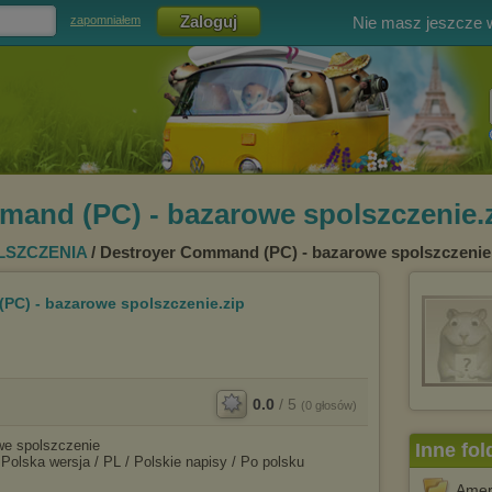
Nie masz jeszcze
zapomniałem
and (PC) - bazarowe spolszczenie.
SZCZENIA
/ Destroyer Command (PC) - bazarowe spolszczenie
PC) - bazarowe spolszczenie.zip
0.0
/
5
(
0
głosów)
we spolszczenie
Inne fol
 Polska wersja / PL / Polskie napisy / Po polsku
Amer