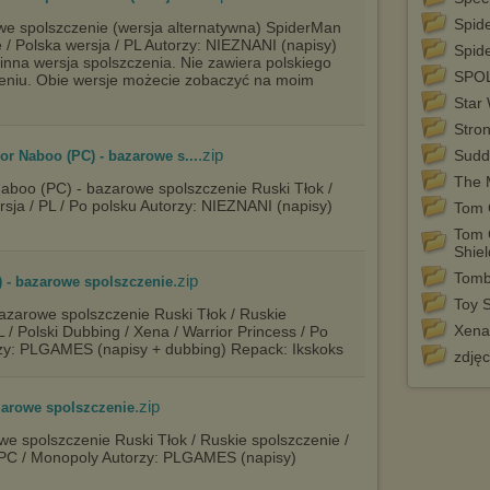
Istnieje możliwość zmiany ustawień przeglądarki internetowej w
sposób uniemożliwiający przechowywanie plików cookies na
Spid
e spolszczenie (wersja alternatywna) SpiderMan
urządzeniu końcowym. Można również usunąć pliki cookies,
e / Polska wersja / PL Autorzy: NIEZNANI (napisy)
Spid
dokonując odpowiednich zmian w ustawieniach przeglądarki
inna wersja spolszczenia. Nie zawiera polskiego
internetowej.
SPO
zeniu. Obie wersje możecie zobaczyć na moim
Pełną informację na ten temat znajdziesz pod adresem
Star 
http://chomikuj.pl/PolitykaPrywatnosci.aspx
.
Stro
.zip
Sudd
For Naboo (PC) - bazarowe s...
The
Naboo (PC) - bazarowe spolszczenie Ruski Tłok /
rsja / PL / Po polsku Autorzy: NIEZNANI (napisy)
Tom C
Tom 
Shie
Tomb
.zip
) - bazarowe spolszczenie
Toy 
azarowe spolszczenie Ruski Tłok / Ruskie
Xena
L / Polski Dubbing / Xena / Warrior Princess / Po
orzy: PLGAMES (napisy + dubbing) Repack: Ikskoks
zdjęc
.zip
zarowe spolszczenie
e spolszczenie Ruski Tłok / Ruskie spolszczenie /
 / PC / Monopoly Autorzy: PLGAMES (napisy)