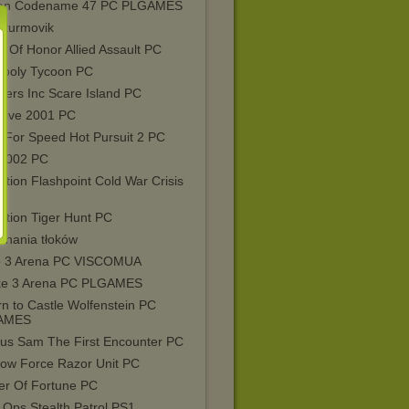
an Codename 47 PC PLGAMES
Sturmovik
 Of Honor Allied Assault PC
poly Tycoon PC
ters Inc Scare Island PC
Live 2001 PC
 For Speed Hot Pursuit 2 PC
2002 PC
tion Flashpoint Cold War Crisis
ation Tiger Hunt PC
wnania tłoków
 3 Arena PC VISCOMUA
e 3 Arena PC PLGAMES
n to Castle Wolfenstein PC
AMES
ous Sam The First Encounter PC
ow Force Razor Unit PC
ier Of Fortune PC
 Ops Stealth Patrol PS1