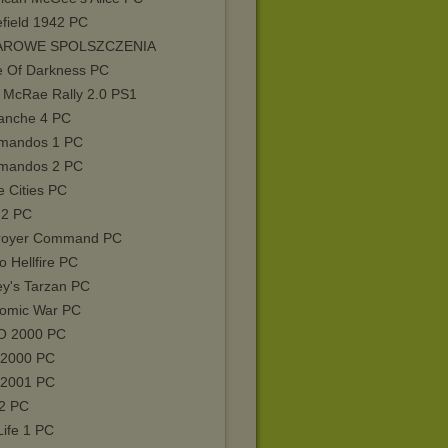
efield 1942 PC
AROWE SPOLSZCZENIA
e Of Darkness PC
n McRae Rally 2.0 PS1
nche 4 PC
mandos 1 PC
mandos 2 PC
e Cities PC
 2 PC
royer Command PC
o Hellfire PC
ey's Tarzan PC
omic War PC
 2000 PC
 2000 PC
 2001 PC
2 PC
Life 1 PC