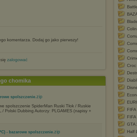
Battl
BAZ
Blad
Coli
Coma
go komentarza. Dodaj go jako pierwszy!
Com
Com
Crim
 się
zalogować
Croc
Dest
tego chomika
Diabl
Disn
Econ
.zip
arowe spolszczenie
EURO
e spolszczenie SpiderMan Ruski Tłok / Ruskie
FIFA
PL / Polski Dubbing Autorzy: PLGAMES (napisy +
FIFA
GTA 
.zip
Half 
PC) - bazarowe spolszczenie