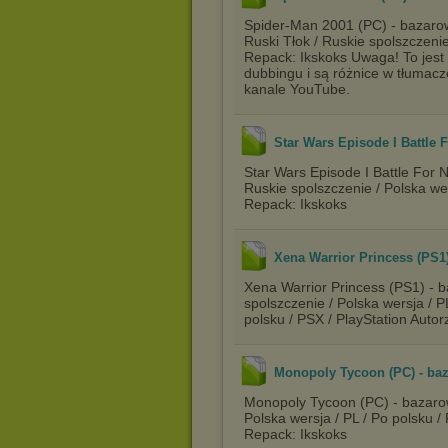
Spider-Man 2001 (PC) - bazarow
Ruski Tłok / Ruskie spolszczeni
Repack: Ikskoks Uwaga! To jest 
dubbingu i są różnice w tłumac
kanale YouTube.
Star Wars Episode I Battle 
Star Wars Episode I Battle For 
Ruskie spolszczenie / Polska we
Repack: Ikskoks
Xena Warrior Princess (PS1
Xena Warrior Princess (PS1) - b
spolszczenie / Polska wersja / P
polsku / PSX / PlayStation Aut
Monopoly Tycoon (PC) - ba
Monopoly Tycoon (PC) - bazarow
Polska wersja / PL / Po polsku
Repack: Ikskoks