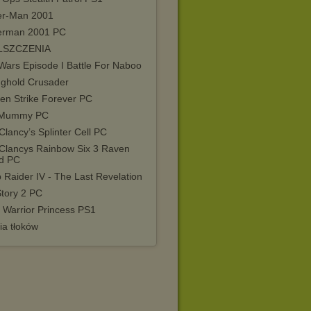
er-Man 2001
erman 2001 PC
LSZCZENIA
Wars Episode I Battle For Naboo
nghold Crusader
en Strike Forever PC
 Mummy PC
lancy’s Splinter Cell PC
Clancys Rainbow Six 3 Raven
ld PC
 Raider IV - The Last Revelation
Story 2 PC
 Warrior Princess PS1
ia tłoków