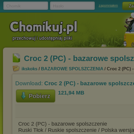
Chomik
Hasło
zapomniałem
Croc 2 (PC) - bazarowe spolsz
ikskoks
/
BAZAROWE SPOLSZCZENIA
/ Croc 2 (PC) 
Download:
Croc 2 (PC) - bazarowe spolszcz
121,94 MB
Pobierz
Croc 2 (PC) - bazarowe spolszczenie
Ruski Tłok / Ruskie spolszczenie / Polska wersja 