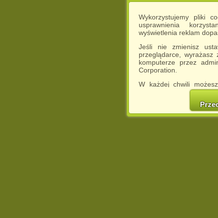
Wykorzystujemy pliki c
usprawnienia korzyst
wyświetlenia reklam dop
Jeśli nie zmienisz ust
przeglądarce, wyrażasz
komputerze przez admin
Corporation.
W każdej chwili możesz
cookies w swojej przeglą
w naszej Pol
Prze
http://chomikuj.pl/Polity
Jednocześnie informuje
może spowodować ogr
Chomikuj.pl.
W przypadku braku twojej
prosimy o opuszczenie se
Wykorzystanie plików c
(dostosowanie reklam do
działań marketingowych).
Wyrażenie sprzeciwu spo
będzie dopasowana do Tw