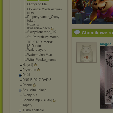
Ojczyzno Ma
Orkiestra Młodzieżowa-
Nu
ty
Po partyzancie_Gł
osy i
tekst
Pożar w
Kwaśniewicach
Skrzydlate ręce_JK
Chomikowe r
St. Petersburg march
TELSTAR_marsz
magdal
[S.Rundel]
Walc o życiu
Watermelon Man
Witaj Polsko_marsz
Nuty(1)
Prywatne
Rafal
RNS-E 2017 DVD 3
Różne
Sax. Alto -lekcje
Skany nut
Sonidos mp3 [4536]
Tapety
Turbo spalanie