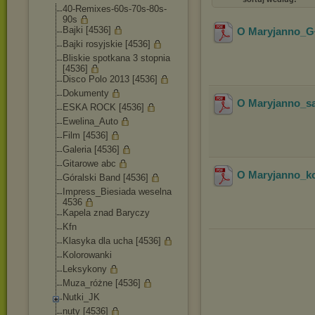
40-Remixes-60s-70
s-80s-
90s
Bajki [4536]
O Maryjanno_G
Bajki rosyjskie [4536]
Bliskie spotkana 3 stopnia
[4536]
Disco Polo 2013 [4536]
Dokumenty
O Maryjanno_sa
ESKA ROCK [4536]
Ewelina_Auto
Film [4536]
Galeria [4536]
Gitarowe abc
O Maryjanno_kor
Góralski Band [4536]
Impress_Biesiada weselna
4536
Kapela znad Baryczy
Kfn
Klasyka dla ucha [4536]
Kolorowanki
Leksykony
Muza_różne [4536]
Nutki_JK
nuty [4536]