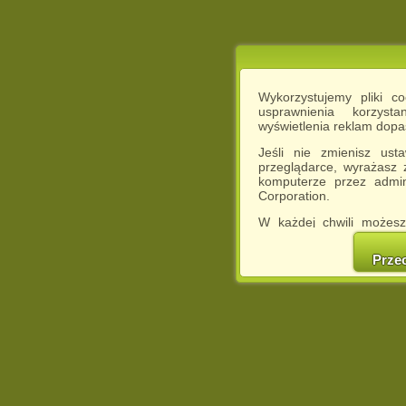
Wykorzystujemy pliki c
usprawnienia korzyst
wyświetlenia reklam dop
Jeśli nie zmienisz ust
przeglądarce, wyrażasz
komputerze przez admin
Corporation.
W każdej chwili możesz
cookies w swojej przeglą
w naszej Pol
Prze
http://chomikuj.pl/Polity
Jednocześnie informuje
może spowodować ogr
Chomikuj.pl.
W przypadku braku twojej
prosimy o opuszczenie se
Wykorzystanie plików c
(dostosowanie reklam do