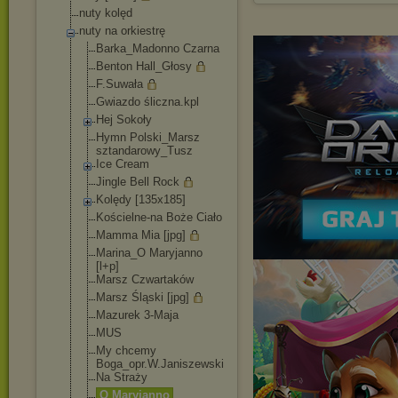
nuty kolęd
nuty na orkiestrę
Barka_Madonno Czarna
Benton Hall_Głosy
F.Suwała
Gwiazdo śliczna.kpl
Hej Sokoły
Hymn Polski_Marsz
sztandarowy_Tu
sz
Ice Cream
Jingle Bell Rock
Kolędy [135x185]
Kościelne-na Boże Ciało
Mamma Mia [jpg]
Marina_O Maryjanno
[l+p]
Marsz Czwartaków
Marsz Śląski [jpg]
Mazurek 3-Maja
MUS
My chcemy
Boga_opr.W.Jan
iszewski
Na Straży
O Maryjanno