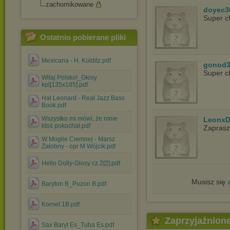
zachomikowane
doyec3
Super c
Ostatnio pobierane pliki
Mexicana - H. Kolditz.pdf
gonod3
Super c
Witaj Polsko!_Głosy
kpl[135x185].pdf
Hal Leonard - Real Jazz Bass
Book.pdf
Wszystko mi mówi, że mnie
LeonxD
ktoś pokochał.pdf
Zapras
W Mogile Ciemnej - Marsz
Żałobny - opr M Wójcik.pdf
Hello Dolly-Glosy cz.2[2].pdf
Musisz się
Baryton B_Puzon B.pdf
Kornet 1B.pdf
Zaprzyjaźnion
Sax Baryt Es_Tuba Es.pdf