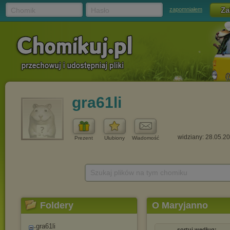
Chomik
Hasło
zapomniałem
gra61li
widziany: 28.05.2
Prezent
Ulubiony
Wiadomość
Szukaj plików na tym chomiku
Foldery
O Maryjanno
gra61li
sortuj według: