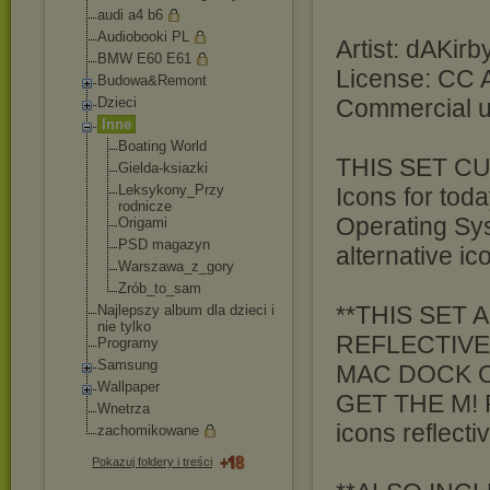
audi a4 b6
Audiobooki PL
Artist: dAKir
BMW E60 E61
License: CC A
Budowa&Remont
Dzieci
Commercial u
Inne
Boating World
THIS SET C
Gielda-ksiazki
Leksykony_Przy
Icons for toda
rodnicze
Operating Sy
Origami
PSD magazyn
alternative i
Warszawa_z_gor
y
Zrób_to_sam
**THIS SET 
Najlepszy album dla dzieci i
nie tylko
REFLECTIVE
Programy
Samsung
MAC DOCK 
Wallpaper
GET THE M! R
Wnetrza
icons reflecti
zachomikowane
Pokazuj foldery i treści