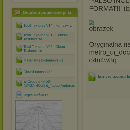
**ALSO INCL
FORMAT!!! (b
Ostatnio pobierane pliki
Total Textures V14 - Fantasy.rar
Total Textures V01 - General
Textures.rar
Oryginalna na
Total Textures V06 - Clean
metro_ui_doc
Textures.rar
d4n4w3q
Materiały szkoleniowe.7z
ObrasFamosas.7z
kurs wiazania k
El Croquis 44 58-
IWASA.HOUSE_Tadao.Ando(spanish).rar
linijka słońca.tif