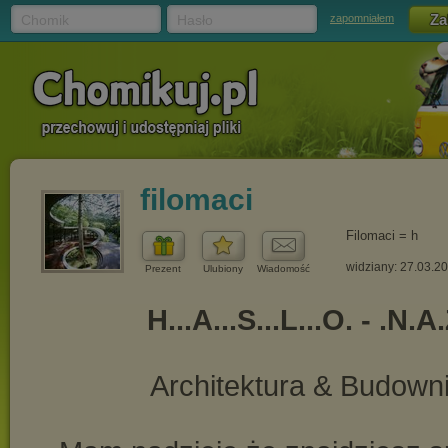
Chomik
Hasło
zapomniałem
filomaci
Filomaci = h
widziany: 27.03.2
Prezent
Ulubiony
Wiadomość