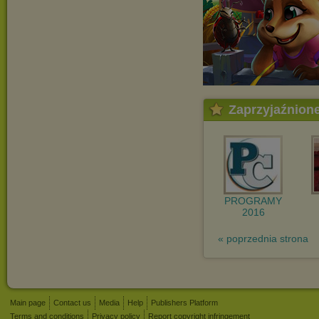
Zaprzyjaźnion
PROGRAMY
2016
« poprzednia strona
Main page
Contact us
Media
Help
Publishers Platform
Terms and conditions
Privacy policy
Report copyright infringement