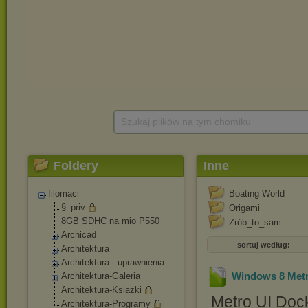
Szukaj plików na tym chomiku
Foldery
Inne
filomaci
Boating World
§_priv
Origami
8GB SDHC na mio P550
Zrób_to_sam
Archicad
sortuj według:
Architektura
Architektura - uprawnienia
Windows 8 Met
Architektura-Gale
ria
Architektura-Ksia
zki
Metro UI Dock
Architektura-Prog
ramy