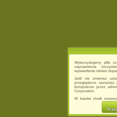
Wykorzystujemy pliki c
usprawnienia korzyst
wyświetlenia reklam dop
Jeśli nie zmienisz ust
przeglądarce, wyrażasz
komputerze przez admin
Corporation.
W każdej chwili możesz
cookies w swojej przeglą
w naszej Pol
Prze
http://chomikuj.pl/Polity