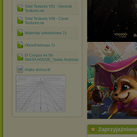
Total Textures V01 - General
Textures.rar
Total Textures V06 - Clean
Textures.rar
Materiały szkoleniowe.7z
ObrasFamosas.7z
El Croquis 44 58-
IWASA.HOUSE_Tadao.Ando(spanish).rar
linijka słońca.tif
Zaprzyjaźnion