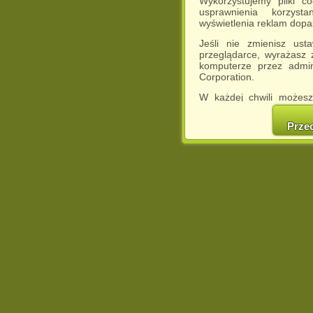
Wykorzystujemy pliki c
usprawnienia korzyst
wyświetlenia reklam dop
Jeśli nie zmienisz ust
przeglądarce, wyrażasz
komputerze przez admin
Corporation.
W każdej chwili możesz
cookies w swojej przeglą
w naszej Pol
Prze
http://chomikuj.pl/Polity
Jednocześnie informuje
może spowodować ogr
Chomikuj.pl.
W przypadku braku twojej
prosimy o opuszczenie se
Wykorzystanie plików c
(dostosowanie reklam do
działań marketingowych).
Wyrażenie sprzeciwu spo
będzie dopasowana do Tw
wyświetlona przypadkowo
Istnieje możliwość zmian