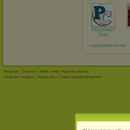
PROGRAMY
2016
« poprzednia strona
Main page
Contact us
Media
Help
Publishers Platform
Terms and conditions
Privacy policy
Report copyright infringement