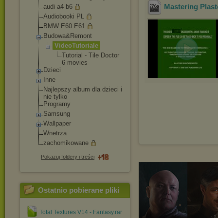
Mastering Plast
audi a4 b6
Audiobooki PL
BMW E60 E61
Budowa&Remont
VideoTutoriale
Tutorial - Tile Doctor
6 movies
Dzieci
Inne
Najlepszy album dla dzieci i
nie tylko
Programy
Samsung
Wallpaper
Wnetrza
zachomikowane
Pokazuj foldery i treści
Ostatnio pobierane pliki
Total Textures V14 - Fantasy.rar