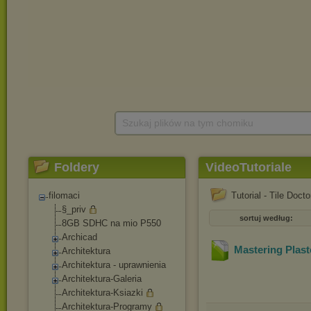
Szukaj plików na tym chomiku
Foldery
VideoTutoriale
filomaci
Tutorial - Tile Doct
§_priv
sortuj według:
8GB SDHC na mio P550
Archicad
Mastering Pla
Architektura
Architektura - uprawnienia
Architektura-Gale
ria
Architektura-Ksia
zki
Architektura-Prog
ramy