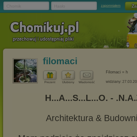
Chomik
Hasło
zapomniałem
filomaci
Filomaci = h
widziany: 27.03.2
Prezent
Ulubiony
Wiadomość