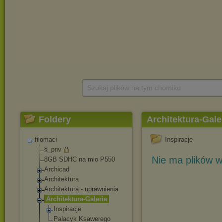
Szukaj plików na tym chomiku
Foldery
Architektura-Gale
filomaci
Inspiracje
§_priv
Nie ma plików w
8GB SDHC na mio P550
Archicad
Architektura
Architektura - uprawnienia
Architektura-Gale
ria
Inspiracje
Palacyk Ksawerego