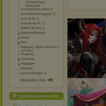
Konopackiego
Warszawa
Architektura-Ksia
zki
Architektura-Prog
ramy
audi a4 b6
Audiobooki PL
BMW E60 E61
Budowa&Remont
Dzieci
Inne
Najlepszy album dla dzieci i
nie tylko
Programy
Samsung
Wallpaper
Wnetrza
zachomikowane
Pokazuj foldery i treści
Ostatnio pobierane pliki