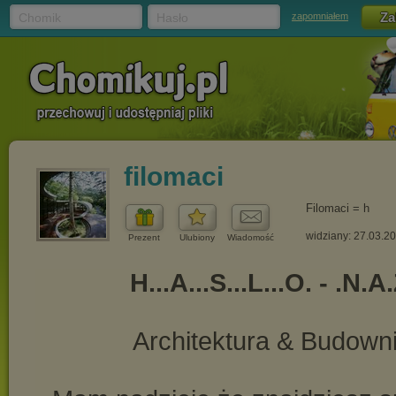
Chomik
Hasło
zapomniałem
filomaci
Filomaci = h
widziany: 27.03.2
Prezent
Ulubiony
Wiadomość