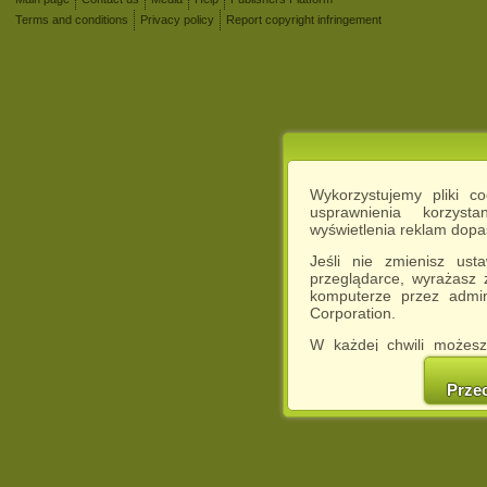
Terms and conditions
Privacy policy
Report copyright infringement
Wykorzystujemy pliki c
usprawnienia korzyst
wyświetlenia reklam dop
Jeśli nie zmienisz ust
przeglądarce, wyrażasz
komputerze przez admin
Corporation.
W każdej chwili możesz
cookies w swojej przeglą
w naszej Pol
Prze
http://chomikuj.pl/Polity
Jednocześnie informuje
może spowodować ogr
Chomikuj.pl.