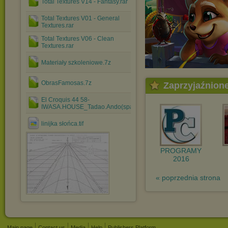
Total Textures V14 - Fantasy.rar
Total Textures V01 - General
Textures.rar
Total Textures V06 - Clean
Textures.rar
Materiały szkoleniowe.7z
ObrasFamosas.7z
Zaprzyjaźnion
El Croquis 44 58-
IWASA.HOUSE_Tadao.Ando(spanish).rar
linijka słońca.tif
PROGRAMY
2016
« poprzednia strona
Main page
Contact us
Media
Help
Publishers Platform