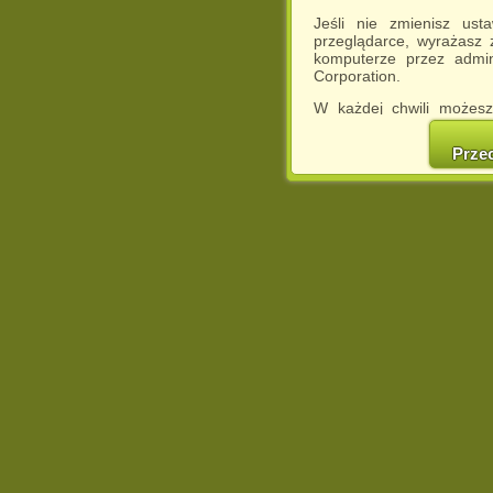
Jeśli nie zmienisz ust
przeglądarce, wyrażasz
komputerze przez admin
Corporation.
W każdej chwili możesz
cookies w swojej przeglą
w naszej Pol
Prze
http://chomikuj.pl/Polity
Jednocześnie informuje
może spowodować ogr
Chomikuj.pl.
W przypadku braku twojej
prosimy o opuszczenie se
Wykorzystanie plików c
(dostosowanie reklam do
działań marketingowych).
Wyrażenie sprzeciwu spo
będzie dopasowana do Tw
wyświetlona przypadkowo
Istnieje możliwość zmian
sposób uniemożliwiając
urządzeniu końcowym. M