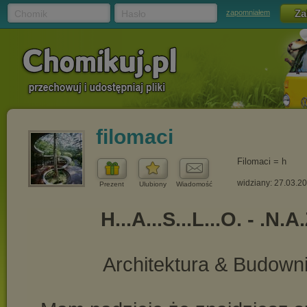
Chomik
Hasło
zapomniałem
filomaci
Filomaci = h
widziany: 27.03.2
Prezent
Ulubiony
Wiadomość