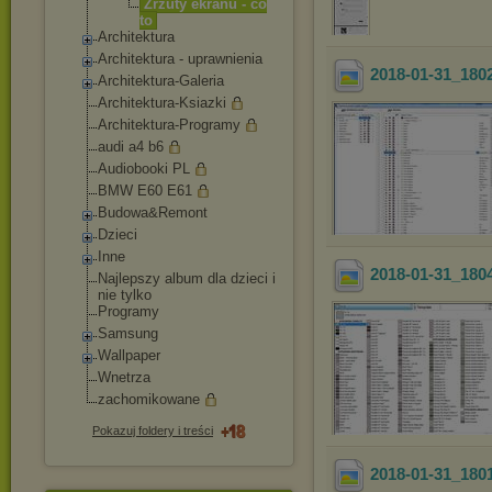
Zrzuty ekranu - co
to
Architektura
Architektura - uprawnienia
2018-01-31_180
Architektura-Gale
ria
Architektura-Ksia
zki
Architektura-Prog
ramy
audi a4 b6
Audiobooki PL
BMW E60 E61
Budowa&Remont
Dzieci
Inne
2018-01-31_180
Najlepszy album dla dzieci i
nie tylko
Programy
Samsung
Wallpaper
Wnetrza
zachomikowane
Pokazuj foldery i treści
2018-01-31_180