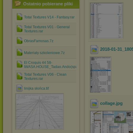
Ostatnio pobierane pliki
Total Textures V14 - Fantasy.rar
Total Textures V01 - General
Textures.rar
ObrasFamosas.7z
2018-01-31_180
Materiały szkoleniowe.7z
El Croquis 44 58-
IWASA.HOUSE_Tadao.Ando(spanish).rar
Total Textures V06 - Clean
Textures.rar
linijka słońca.tif
collage
.jpg