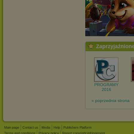
Zaprzyjaźnion
PROGRAMY
2016
« poprzednia strona
Main page
Contact us
Media
Help
Publishers Platform
Terms and conditions
Privacy policy
Report copyright infringement