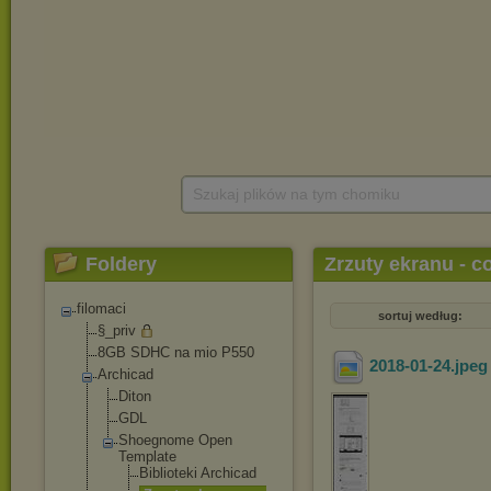
Szukaj plików na tym chomiku
Foldery
Zrzuty ekranu - co
filomaci
sortuj według:
§_priv
8GB SDHC na mio P550
2018-01-24
.jpe
Archicad
Diton
GDL
Shoegnome Open
Template
Biblioteki Archicad