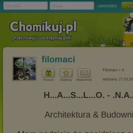
Chomik
Hasło
zapomniałem
filomaci
Filomaci = h
widziany: 27.03.2
Prezent
Ulubiony
Wiadomość