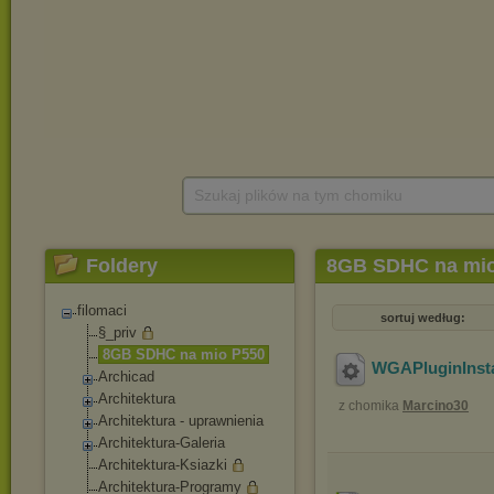
Szukaj plików na tym chomiku
Foldery
8GB SDHC na mi
filomaci
sortuj według:
§_priv
8GB SDHC na mio P550
WGAPluginInsta
Archicad
Architektura
z chomika
Marcino30
Architektura - uprawnienia
Architektura-Gale
ria
Architektura-Ksia
zki
Architektura-Prog
ramy