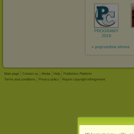
PROGRAMY
2016
« poprzednia strona
Main page
Contact us
Media
Help
Publishers Platform
Terms and conditions
Privacy policy
Report copyright infringement