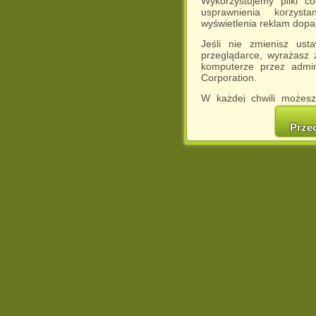
Wykorzystujemy pliki c
usprawnienia korzyst
wyświetlenia reklam dop
Jeśli nie zmienisz ust
przeglądarce, wyrażasz
komputerze przez admin
Corporation.
W każdej chwili możesz
cookies w swojej przeglą
w naszej Pol
Prze
http://chomikuj.pl/Polity
Jednocześnie informuje
może spowodować ogr
Chomikuj.pl.
W przypadku braku twojej
prosimy o opuszczenie se
Wykorzystanie plików c
(dostosowanie reklam do
działań marketingowych).
Wyrażenie sprzeciwu spo
będzie dopasowana do Tw
wyświetlona przypadkowo
Istnieje możliwość zmian