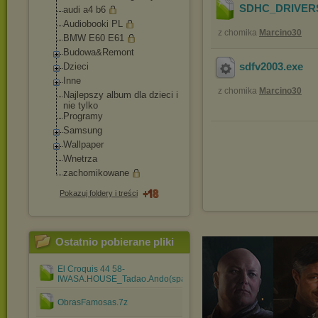
SDHC_DRIVERS
audi a4 b6
Audiobooki PL
z chomika
Marcino30
BMW E60 E61
Budowa&Remont
sdfv2003
.exe
Dzieci
Inne
z chomika
Marcino30
Najlepszy album dla dzieci i
nie tylko
Programy
Samsung
Wallpaper
Wnetrza
zachomikowane
Pokazuj foldery i treści
Ostatnio pobierane pliki
El Croquis 44 58-
IWASA.HOUSE_Tadao.Ando(spanish).rar
ObrasFamosas.7z