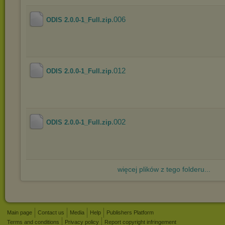
.006
ODIS 2.0.0-1_Full.zip
.012
ODIS 2.0.0-1_Full.zip
.002
ODIS 2.0.0-1_Full.zip
więcej plików z tego folderu...
Main page
Contact us
Media
Help
Publishers Platform
Terms and conditions
Privacy policy
Report copyright infringement