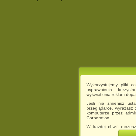
Wykorzystujemy pliki c
usprawnienia korzyst
wyświetlenia reklam dop
Jeśli nie zmienisz ust
przeglądarce, wyrażasz
komputerze przez admin
Corporation.
W każdej chwili możesz
cookies w swojej przeglą