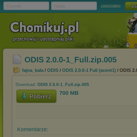
Chomik
Hasło
zapomniałem
ODIS 2.0.0-1_Full.zip.005
fajna_kala
/
ODIS
/
ODIS 2.0.0-1 Full (acent1)
/ ODIS 2.0
Download:
ODIS 2.0.0-1_Full.zip.005
700 MB
Pobierz
Komentarze: