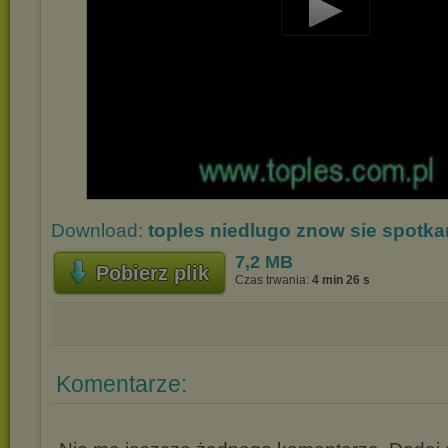
Play
Video
Download:
toples niedlugo znow sie spot
7,2 MB
Pobierz plik
Czas trwania:
4 min 26 s
Komentarze: