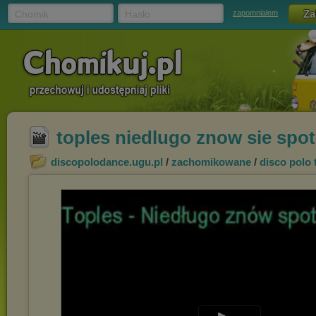
Chomik
Hasło
zapomniałem
toples niedlugo znow sie sp
discopolodance.ugu.pl
/
zachomikowane
/
disco polo 