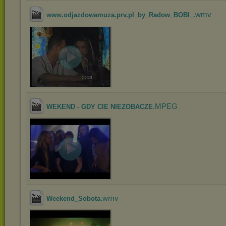
.wmv
www.odjazdowamuza.prv.pl_by_Radow_BOBI_
.MPEG
WEKEND - GDY CIE NIEZOBACZE
.wmv
Weekend_Sobota