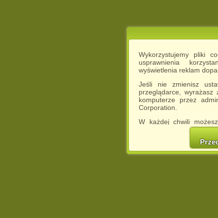
Wykorzystujemy pliki c
usprawnienia korzyst
wyświetlenia reklam dop
Jeśli nie zmienisz ust
przeglądarce, wyrażasz
komputerze przez admin
Corporation.
W każdej chwili możesz
cookies w swojej przeglą
w naszej Pol
Prze
http://chomikuj.pl/Polity
Jednocześnie informuje
może spowodować ogr
Chomikuj.pl.
W przypadku braku twojej
prosimy o opuszczenie se
Wykorzystanie plików c