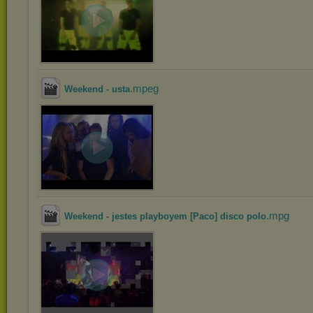
.mpeg
Weekend - usta
.mpg
Weekend - jestes playboyem [Paco] disco polo