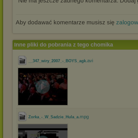
Nie ma jeszcze żadnego komentarza. Dodaj g
Aby dodawać komentarze musisz się
zalogo
Inne pliki do pobrania z tego chomika
.avi
__347_wiry_2007_-_BOYS_agk
.mpg
Zorka_-_W_Sadzie_Hula_a