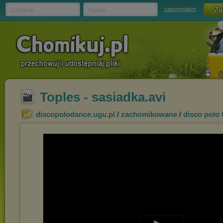
Chomik
Hasło
zapomniałem
Toples - sasiadka.avi
discopolodance.ugu.pl
/
zachomikowane
/
disco polo 