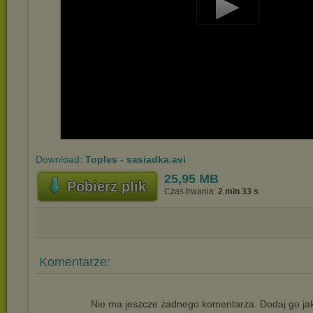
Play
Video
Download:
Toples - sasiadka.avi
25,95 MB
Pobierz plik
Czas trwania:
2 min 33 s
Komentarze:
Nie ma jeszcze żadnego komentarza. Dodaj go jak