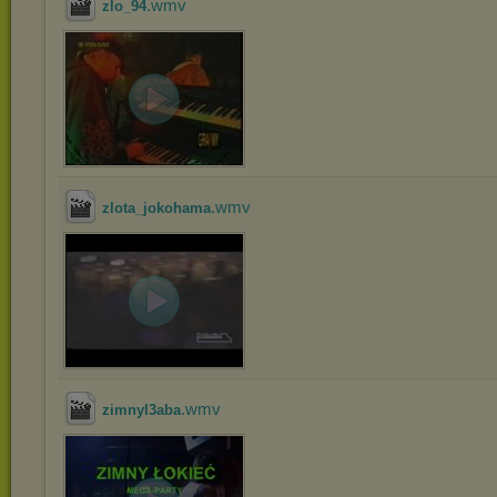
.wmv
zlo_94
.wmv
zlota_jokohama
.wmv
zimnyl3aba