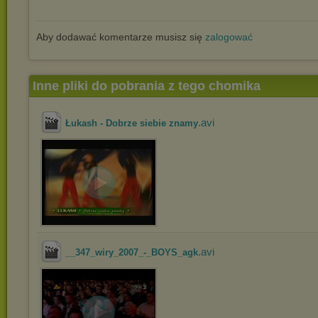
Aby dodawać komentarze musisz się
zalogować
Inne pliki do pobrania z tego chomika
.avi
Łukash - Dobrze siebie znamy
.avi
__347_wiry_2007_-_BOYS_agk