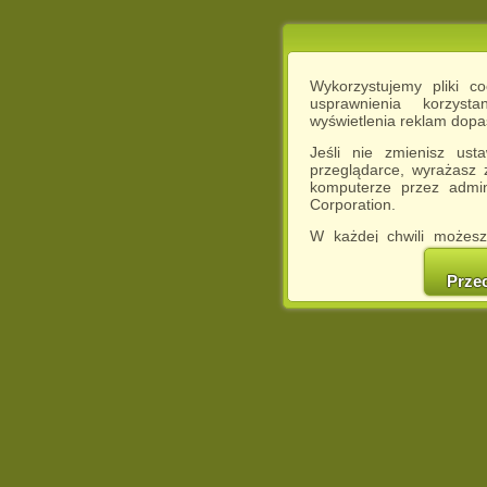
Wykorzystujemy pliki c
usprawnienia korzyst
wyświetlenia reklam dop
Jeśli nie zmienisz ust
przeglądarce, wyrażasz
komputerze przez admin
Corporation.
W każdej chwili możesz
cookies w swojej przeglą
w naszej Pol
Prze
http://chomikuj.pl/Polity
Jednocześnie informuje
może spowodować ogr
Chomikuj.pl.
W przypadku braku twojej
prosimy o opuszczenie se
Wykorzystanie plików c
(dostosowanie reklam do
działań marketingowych).