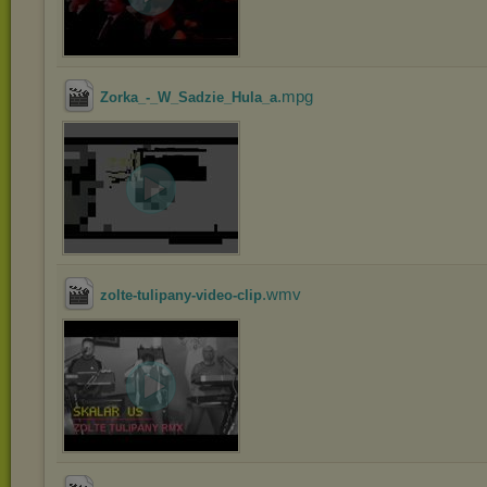
.mpg
Zorka_-_W_Sadzie_Hula_a
.wmv
zolte-tulipany-video-clip