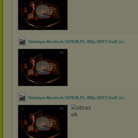
.avi
Detektyw.Murdoch.S07E08.PL.480p.HDTV.XviD
.avi
Detektyw.Murdoch.S07E06.PL.480p.HDTV.XviD