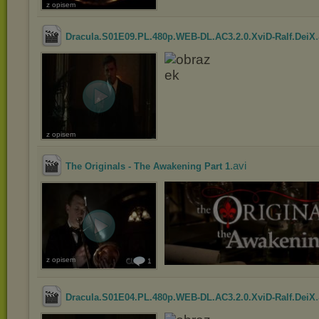
z opisem
Dracula.S01E09.PL.480p.WEB-DL.AC3.2.0.XviD-Ralf.DeiX
z opisem
.avi
The Originals - The Awakening Part 1
z opisem
1
Dracula.S01E04.PL.480p.WEB-DL.AC3.2.0.XviD-Ralf.DeiX