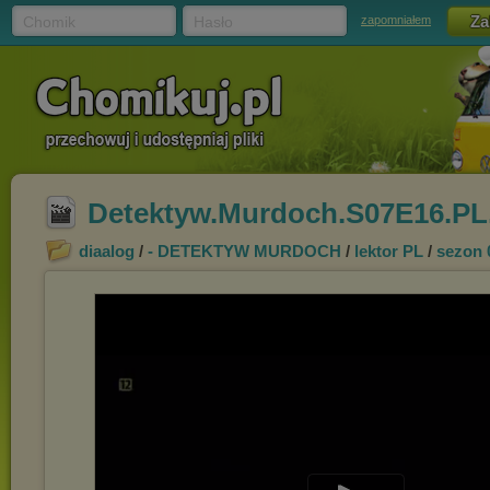
Chomik
Hasło
zapomniałem
Detektyw.Murdoch.S07E16.PL.
diaalog
/
- DETEKTYW MURDOCH
/
lektor PL
/
sezon 