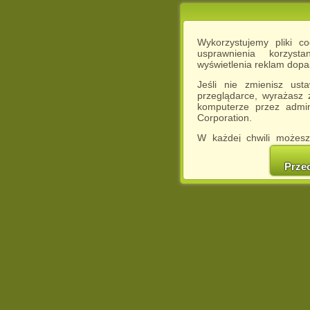
Wykorzystujemy pliki c
usprawnienia korzyst
wyświetlenia reklam dop
Jeśli nie zmienisz ust
przeglądarce, wyrażasz
komputerze przez admin
Corporation.
W każdej chwili możesz
cookies w swojej przeglą
w naszej Pol
Prze
http://chomikuj.pl/Polity
Jednocześnie informuje
może spowodować ogr
Chomikuj.pl.
W przypadku braku twojej
prosimy o opuszczenie se
Wykorzystanie plików c
(dostosowanie reklam do
działań marketingowych).
Wyrażenie sprzeciwu spo