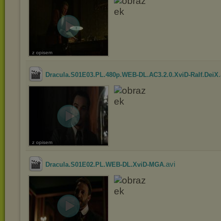
z opisem
Dracula.S01E03.PL.480p.WEB-DL.AC3.2.0.XviD-Ralf.DeiX
z opisem
.avi
Dracula.S01E02.PL.WEB-DL.XviD-MGA