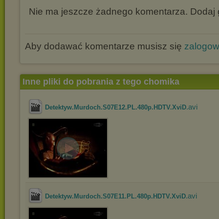
Nie ma jeszcze żadnego komentarza. Dodaj g
Aby dodawać komentarze musisz się
zalogo
Inne pliki do pobrania z tego chomika
.avi
Detektyw.Murdoch.S07E12.PL.480p.HDTV.XviD
.avi
Detektyw.Murdoch.S07E11.PL.480p.HDTV.XviD