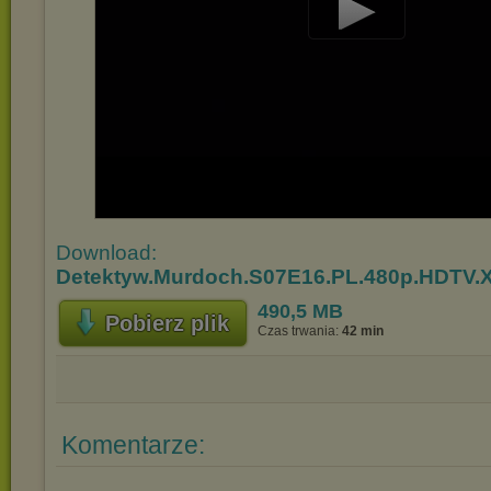
Play
Video
Download:
Detektyw.Murdoch.S07E16.PL.480p.HDTV.X
490,5 MB
Pobierz plik
Czas trwania:
42 min
Komentarze: