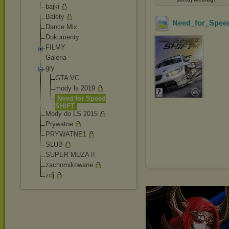
bajki
Balety
Need_for_Speed
Dance Mix
Dokumenty
FILMY
Galeria
gry
GTA VC
mody ls 2019
Need for Speed
SHIFT
Mody do LS 2015
Prywatne
PRYWATNE1
SLUB
SUPER MUZA !!
zachomikowane
zdj