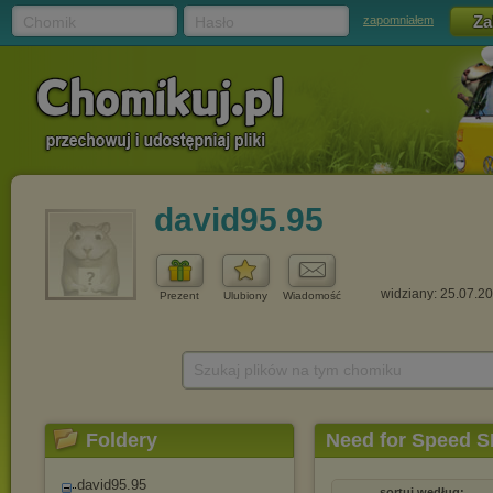
Chomik
Hasło
zapomniałem
david95.95
widziany: 25.07.2
Prezent
Ulubiony
Wiadomość
Szukaj plików na tym chomiku
Foldery
Need for Speed S
david95.95
sortuj według: