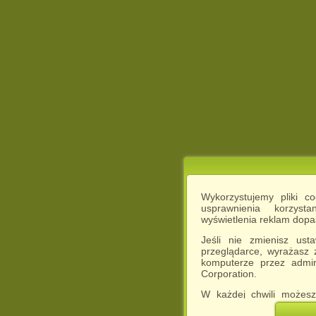
Wykorzystujemy pliki c
usprawnienia korzyst
wyświetlenia reklam dop
Jeśli nie zmienisz ust
przeglądarce, wyrażasz
komputerze przez admin
Corporation.
W każdej chwili możesz
cookies w swojej przeglą