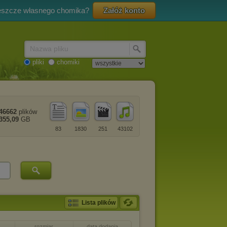
eszcze własnego chomika?
Załóż konto
Nazwa pliku
pliki
chomiki
46662
plików
355,09
GB
83
1830
251
43102
Lista plików
rozmiar
data dodania