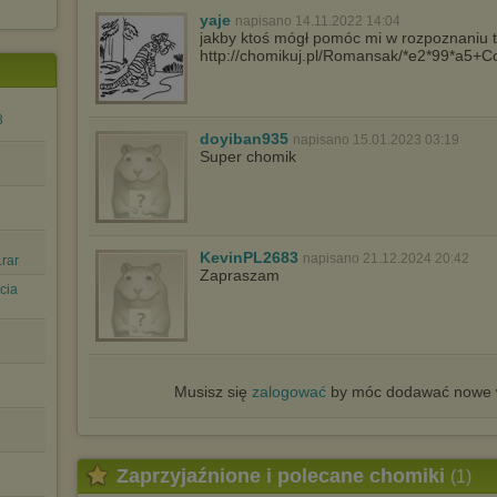
yaje
napisano 14.11.2022 14:04
jakby ktoś mógł pomóc mi w rozpoznaniu 
http://chomikuj.pl/Romansak/*e2*99*a5+
3
doyiban935
napisano 15.01.2023 03:19
Super chomik
KevinPL2683
napisano 21.12.2024 20:42
rar
Zapraszam
cia
Musisz się
zalogować
by móc dodawać nowe w
Zaprzyjaźnione i polecane chomiki
(1)