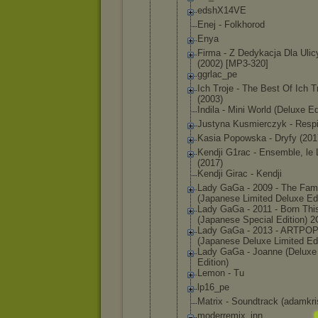
edshX14V
E
Enej - Folkhoro
d
Enya
Firma - Z Dedykacj
a Dla Ulic
(2002) [MP3-320
]
ggrlac_p
e
Ich Troje - The Best Of Ich T
(2003)
Indila - Mini World (Deluxe Ed
Justyna Kusmierc
zyk - Resp
Kasia Popowska - Dryfy (201
Kendji G1rac - Ensemble
, le
(2017)
Kendji Girac - Kendji
Lady GaGa - 2009 - The Fa
(Japanes
e Limited Deluxe Edi
Lady GaGa - 2011 - Born Th
(Japanes
e Special Edition) 
Lady GaGa - 2013 - ARTPO
(Japanes
e Deluxe Limited Edi
Lady GaGa - Joanne (Deluxe
Edition)
Lemon - Tu
lp16_pe
Matrix - Soundtra
ck (adamkri
moderrem
ix_inn