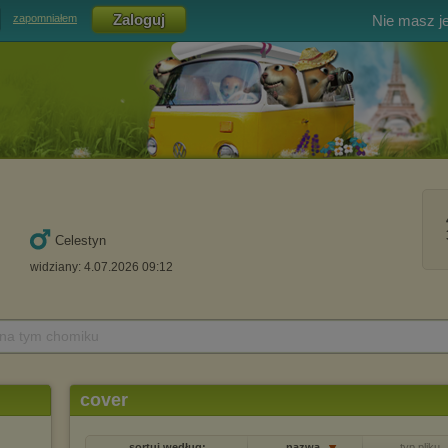
Nie masz j
zapomniałem
Celestyn
widziany: 4.07.2026 09:12
 na tym chomiku
cover
sortuj według:
nazwa
typ pliku