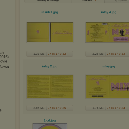
inside1
.jpg
inlay 4
.jpg
ych
1,37 MB
27 lis 17 0:32
2,25 MB
27 lis 17 0:33
(2016)
Movie
inlay 2
.jpg
inlay
.jpg
 Nowa
2,86 MB
27 lis 17 0:35
1,74 MB
27 lis 17 0:33
e
1 cd
.jpg