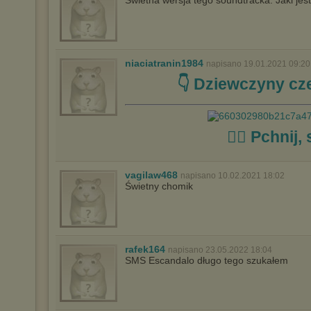
Świetna wersja tego soundtracka. Jaki jest
sposób uniemożliwiający przechowywanie plików cookies na
urządzeniu końcowym. Można również usunąć pliki cookies,
dokonując odpowiednich zmian w ustawieniach przeglądarki
internetowej.
Pełną informację na ten temat znajdziesz pod adresem
niaciatranin1984
http://chomikuj.pl/PolitykaPrywatnosci.aspx
.
napisano 19.01.2021 09:20
👇 Dziewczyny cze
☝🏼 Pchnij, 
vagilaw468
napisano 10.02.2021 18:02
Świetny chomik
rafek164
napisano 23.05.2022 18:04
SMS Escandalo długo tego szukałem