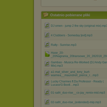
Ostatnio pobierane pliki
DJ omen - jump 2 the sky (original mix).mp
4 Clubbers - Someday [ext].mp3
Ratty - Sunrise.mp3
Hase_20-
_20Nagrania_20transowe_20_282018_29.
Gambas - Musica Re-Worked (DJ Andy Gar
Mix).mp3
a1-mat_silver_and_tony_burt-
waimea__maundrell_pierce_r....mp3
Lucky Charmes ft Da Professor - Ready (
Lucass'G Bootl....mp3
01-safri_duo-rise__cs-jay_remix-mid.mp3
02-safri_duo-rise_(extended)-mip.mp3