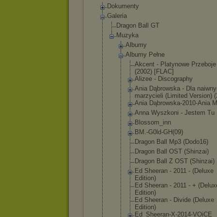
Dokumenty
Galeria
Dragon Ball GT
Muzyka
Albumy
Albumy Pełne
Akcent - Platynow
e Przeboje
(2002) [FLAC]
Alizee - Discogra
phy
Ania Dąbrowsk
a - Dla naiwn
marzycie
li (Limited Version) 
Ania Dąbrowsk
a-2010-A
nia 
Anna Wyszkoni - Jestem Tu
Blossom_
inn
BM.-G0ld
-GH(09)
Dragon Ball Mp3 (Dodo16)
Dragon Ball OST (Shinzai
)
Dragon Ball Z OST (Shinzai
)
Ed Sheeran - 2011 - (Deluxe
Edition)
Ed Sheeran - 2011 - + (Delux
Edition)
Ed Sheeran - Divide (Deluxe
Edition)
Ed_Sheer
an-X-201
4-VOiCE