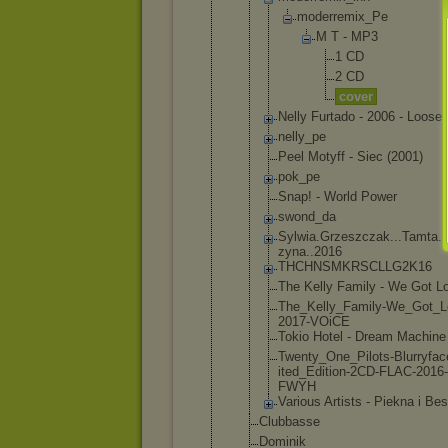
moder
remix
_Pe
M T - MP
3
1 C
D
2 C
D
c
o
v
e
r
Nelly Furtado - 2006 - Loose
nelly_pe
Peel Motyff - Siec (2001)
pok_pe
Snap! - World Power
swond_da
Sylwia.G
rzeszcza
k...Tamt
a.
zyna..20
16
THCHNSMK
RSCLLG2K
16
The Kelly Family - We Got L
The_Kell
y_Family
-We_Got_
L
201
7-VOiCE
Tokio Hotel - Dream Machine
Twenty_O
ne_Pilot
s-Blurry
fac
ited_Edi
tion-2CD
-FLAC-20
16-
FWYH
Various Artists - Piekna i Bes
Clubbasse
Dominik