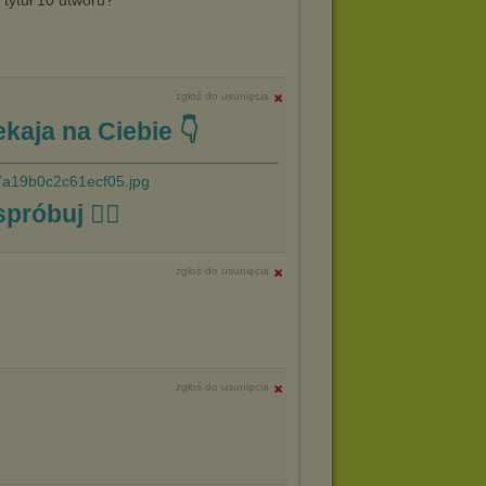
 tytuł 10 utworu?
zgłoś do usunięcia
kaja na Ciebie 👇
spróbuj ☝🏼
zgłoś do usunięcia
zgłoś do usunięcia