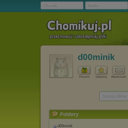
Chomik
Hasło
d00minik
Prezent
Ulubiony
Wiadomość
Szukaj plików
Foldery
d00minik