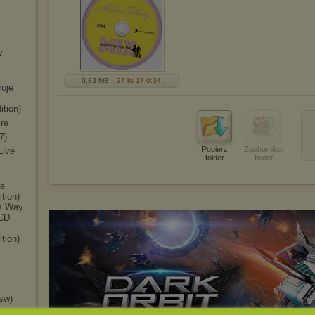
y
0,83 MB
27 lis 17 0:34
roje
ition)
ire
7)
Pobierz
Zachomikuj
 Live
folder
folder
me
tion)
is Way
2CD
P
tion)
sw)