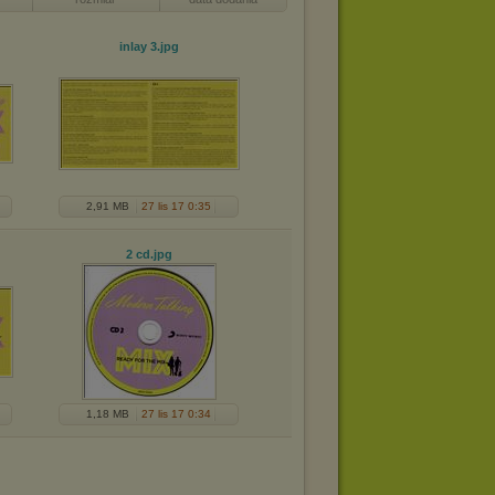
inlay 3
.jpg
2,91 MB
27 lis 17 0:35
2 cd
.jpg
1,18 MB
27 lis 17 0:34