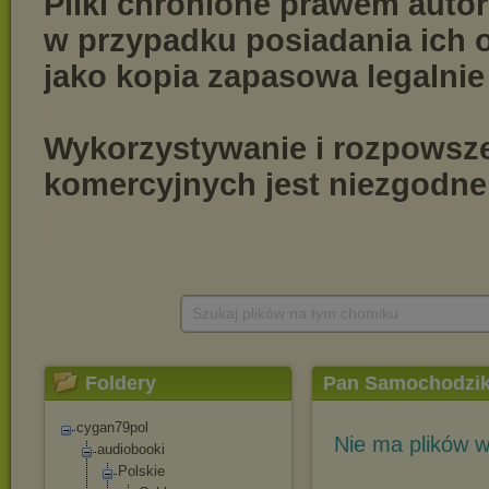
Szukaj plików na tym chomiku
Foldery
Pan Samochodzi
cygan79pol
Nie ma plików w
audiobooki
Polskie