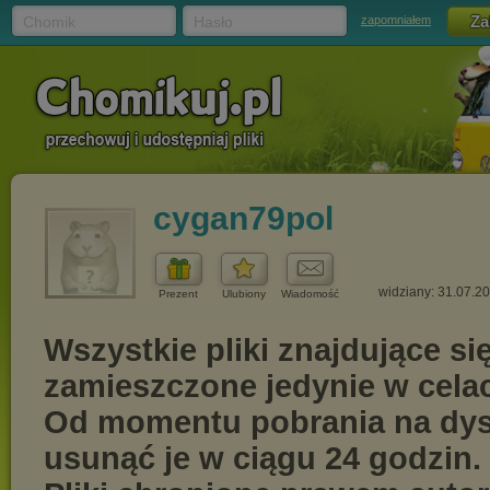
Chomik
Hasło
zapomniałem
cygan79pol
widziany: 31.07.2
Prezent
Ulubiony
Wiadomość