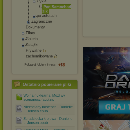
Cykle
Pan Samochod
zik
po autorach
Zagraniczne
Dokumenty
Filmy
Galeria
Książki
Prywatne
zachomikowane
Pokazuj foldery i treści
Ostatnio pobierane pliki
Wojna nuklearna. Mozliwy
scenariusz (aut).zip
Niechciany nastepca - Danielle
L. Jensen.epub
Zdradziecka krolowa - Danielle
L. Jensen.epub