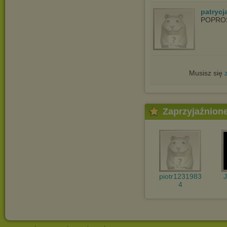
patrycja
POPRO
Musisz się
Zaprzyjaźnion
piotr1231983
4