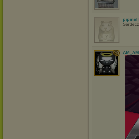
pipinel
Serdecz
AM_AM