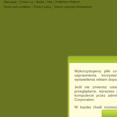
Main page
Contact us
Media
Help
Publishers Platform
Terms and conditions
Privacy policy
Report copyright infringement
Wykorzystujemy pliki c
usprawnienia korzyst
wyświetlenia reklam dop
Jeśli nie zmienisz ust
przeglądarce, wyrażasz
komputerze przez admin
Corporation.
W każdej chwili możesz
cookies w swojej przeglą
w naszej Pol