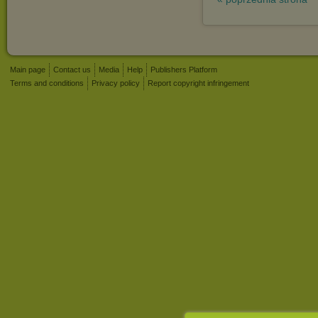
Main page
Contact us
Media
Help
Publishers Platform
Terms and conditions
Privacy policy
Report copyright infringement