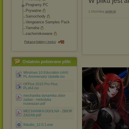
W pliku jest 
Programy PC
Prywatne
z chomika
andcie
Samochody
Vengeance Samples Pack
Yamaha
zachomikowane
Pokazuj foldery i treści
Ostatnio pobierane pliki
Windows 10 Education (x64)
PL Anniversary Update.iso
OFFice 2010 Pro Plus
PLx64.iso
mechanika dynamika zbior
zadan - metodyka
rozwiazan.pdf
MECHANIKA OGOLNA - ZBIOR
ZADAN.pdf
flstudio_12.0.1.exe