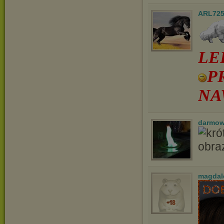
ARL72
LE
P
NA
darmow
magdal