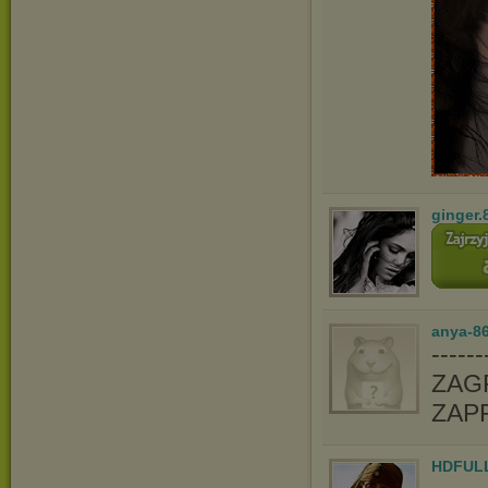
ginger.
anya-86
-----
ZAGR
ZAP
HDFUL