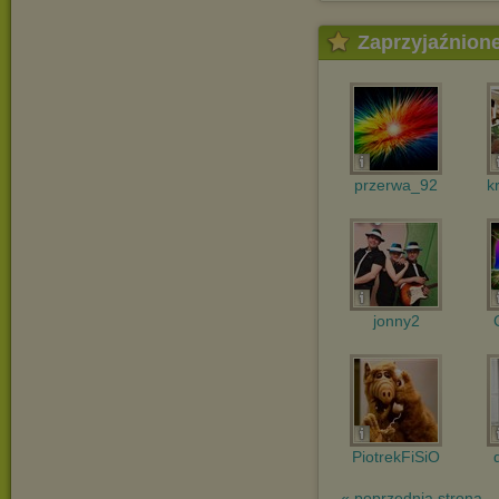
Zaprzyjaźnion
przerwa_92
k
jonny2
PiotrekFiSiO
« poprzednia strona