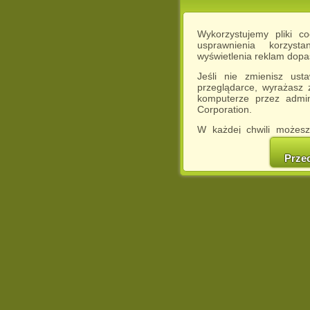
Wykorzystujemy pliki c
usprawnienia korzyst
wyświetlenia reklam dop
Jeśli nie zmienisz ust
przeglądarce, wyrażasz
komputerze przez admin
Corporation.
W każdej chwili możesz
cookies w swojej przeglą
w naszej Pol
Prze
http://chomikuj.pl/Polity
Jednocześnie informuje
może spowodować ogr
Chomikuj.pl.
W przypadku braku twojej
prosimy o opuszczenie se
Wykorzystanie plików c
(dostosowanie reklam do
działań marketingowych).
Wyrażenie sprzeciwu spo
będzie dopasowana do Tw