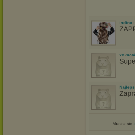
indina
ZAP
xokaca
Supe
Najlep
Zapr
Musisz się