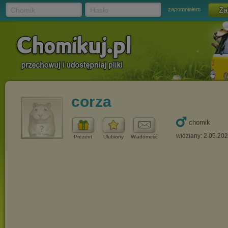
Chomik
Hasło
zapomniałem
corza
chomik
widziany: 2.05.20
Prezent
Ulubiony
Wiadomość