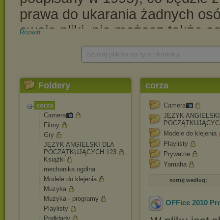
Rozwiń
Szukaj plików na tym chomiku
Foldery
corza
corza
Camera
Camera
JĘZYK ANGIELSKI
POCZĄTKUJĄCYC
Filmy
Modele do klejenia
Gry
Playlisty
JĘZYK ANGIELSKI DLA
POCZĄTKUJĄCYCH 123
Prywatne
Książki
Yamaha
mechanika ogólna
Modele do klejenia
sortuj według:
Muzyka
Muzyka - programy
OFFice 2010 Pr
Playlisty
Podkłady