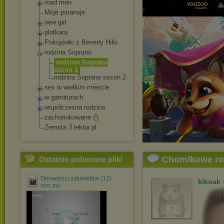
mad men
Moje paranoje
new girl
plotkara
Pokojówki z Beverly Hills
rodzina Soprano
rodzina Soprano
sezon 1
rodzina Soprano sezon 2
sex w wielkim mieście
w garniturach
współczesna rodzina
zachomikowane
Zemsta 3 lektor.pl
Chomikowe r
Ostatnio pobierane pliki
Opowieści szkieletów (12)
kikoak
rico.avi