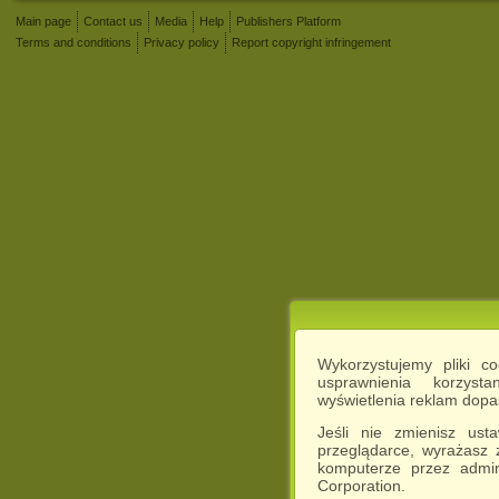
Main page
Contact us
Media
Help
Publishers Platform
Terms and conditions
Privacy policy
Report copyright infringement
Wykorzystujemy pliki c
usprawnienia korzyst
wyświetlenia reklam dop
Jeśli nie zmienisz ust
przeglądarce, wyrażasz
komputerze przez admin
Corporation.