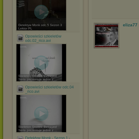
eliza77
Detektyw Monk odc.5 Sezon 3
Lektor PL
Opowieści szkieletów
odc.02_rico.avi
Skeleton Stories: Betrayed
Seria prezentuje jedne z ...
Opowieści szkieletów odc.04
_rico.avi
Skeleton Stories: Betrayed
Seria prezentuje jedne z ...
Detektyw Monk - Sezon 1 -