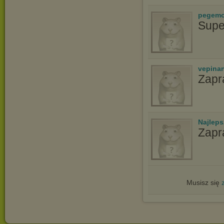
pegem
Supe
vepina
Zapr
Najlep
Zapr
Musisz się