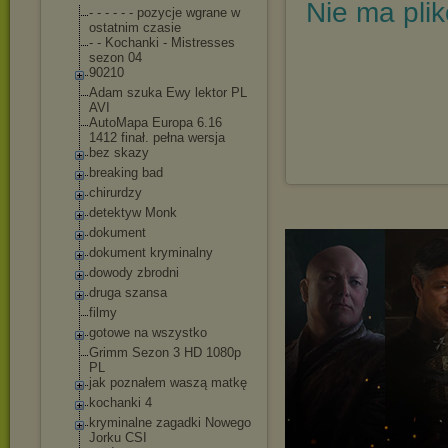
Nie ma pli
- - - - - - pozycje wgrane w
ostatnim czasie
- - Kochanki - Mistresses
sezon 04
90210
Adam szuka Ewy lektor PL
AVI
AutoMapa Europa 6.16
1412 finał. pełna wersja
bez skazy
breaking bad
chirurdzy
detektyw Monk
dokument
dokument kryminalny
dowody zbrodni
druga szansa
filmy
gotowe na wszystko
Grimm Sezon 3 HD 1080p
PL
jak poznałem waszą matkę
kochanki 4
kryminalne zagadki Nowego
Jorku CSI