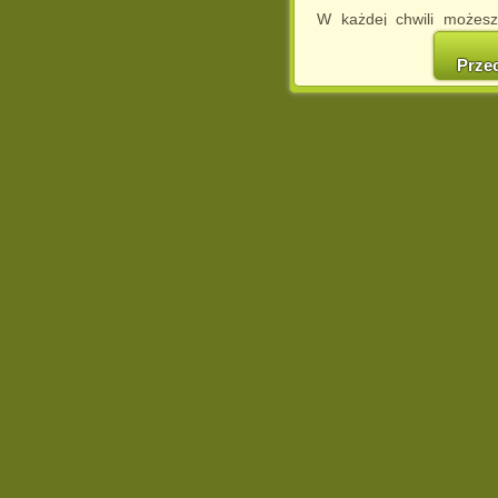
W każdej chwili możesz
cookies w swojej przeglą
w naszej Pol
Prze
http://chomikuj.pl/Polity
Jednocześnie informuje
może spowodować ogr
Chomikuj.pl.
W przypadku braku twojej
prosimy o opuszczenie se
Wykorzystanie plików c
(dostosowanie reklam do
działań marketingowych).
Wyrażenie sprzeciwu spo
będzie dopasowana do Tw
wyświetlona przypadkowo
Istnieje możliwość zmian
sposób uniemożliwiając
urządzeniu końcowym. M
dokonując odpowiednich
internetowej.
Pełną informację na 
http://chomikuj.pl/Polity