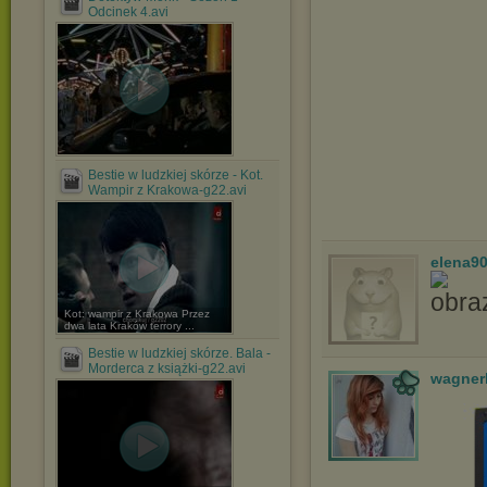
Odcinek 4.avi
Bestie w ludzkiej skórze - Kot.
Wampir z Krakowa-g22.avi
elena9
Kot: wampir z Krakowa Przez
dwa lata Kraków terrory ...
Bestie w ludzkiej skórze. Bala -
Morderca z książki-g22.avi
wagner