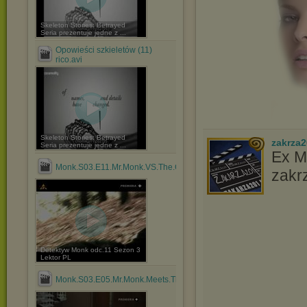
Skeleton Stories: Betrayed
Seria prezentuje jedne z ...
Opowieści szkieletów (11)
rico.avi
Skeleton Stories: Betrayed
zakrza
Seria prezentuje jedne z ...
Ex M
Monk.S03.E11.Mr.Monk.VS.The.Cobra.Lektor.PL.avi
zakr
Detektyw Monk odc.11 Sezon 3
Lektor PL
Monk.S03.E05.Mr.Monk.Meets.The.Godfather.Lektor.PL.avi