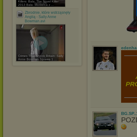
Killers: Bala: The Novel Killer
2013 Bala: Morderca z ...
Zbrodnie, które wstrząsnęły
Anglią - Sally Anne
Bowman.avi
edenha
Crimes That Shook Britain: Sally
Anne Bowman Sprawa 1 ...
PRO
BG.SP..
POZ