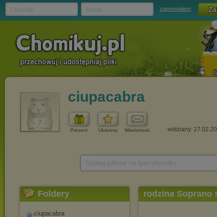
Chomik
Hasło
zapomniałem
ciupacabra
widziany: 27.02.2
Prezent
Ulubiony
Wiadomość
Szukaj plików na tym chomiku
Foldery
rodzina Soprano 
ciupacabra