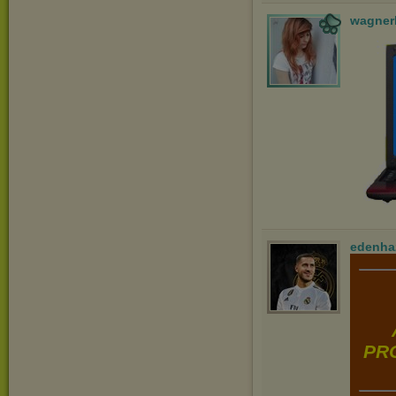
wagner
edenha
PRO