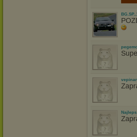
BG.SP..
POZ
pegem
Supe
vepina
Zapr
Najlep
Zapr