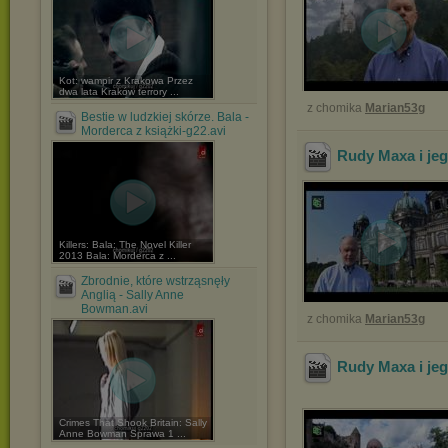
Kot: wampir z Krakowa Przez
dwa lata Kraków terrory ...
z chomika
Marian53g
Bestie w ludzkiej skórze. Bala -
Morderca z książki-g22.avi
Rudy Maxa i jego
Killers: Bala: The Novel Killer
2013 Bala: Morderca z ...
Zbrodnie, które wstrząsnęły
Anglią - Sally Anne
Bowman.avi
z chomika
Marian53g
Rudy Maxa i jeg
Crimes That Shook Britain: Sally
Anne Bowman Sprawa 1 ...