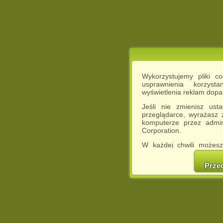
Wykorzystujemy pliki c
usprawnienia korzyst
wyświetlenia reklam dop
Jeśli nie zmienisz ust
przeglądarce, wyrażasz
komputerze przez admin
Corporation.
W każdej chwili możesz
cookies w swojej przeglą
w naszej Pol
Prze
http://chomikuj.pl/Polity
Jednocześnie informuje
może spowodować ogr
Chomikuj.pl.
W przypadku braku twojej
prosimy o opuszczenie se