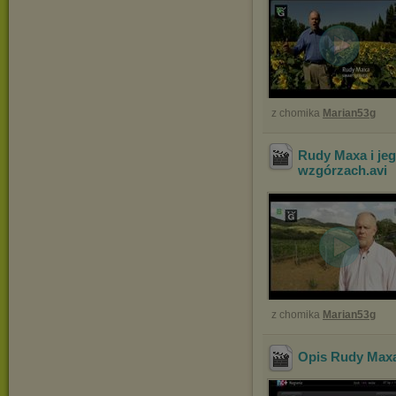
z chomika
Marian53g
Rudy Maxa i jeg
wzgórzach
.avi
z chomika
Marian53g
Opis Rudy Maxa 