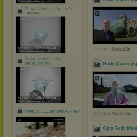
Seria prezentuje jedne z ...
Opowieści szkieletów odc.04
_rico.avi
Skeleton Stories: Betrayed
z chomika
Marian53g
Seria prezentuje jedne z ...
Opowieści szkieletów
Rudy Maxa i jego
odc.02_rico.avi
Skeleton Stories: Betrayed
Seria prezentuje jedne z ...
Monk.S03.E11.Mr.Monk.VS.The.Cobra.Lektor.PL.avi
z chomika
Marian53g
Opis Rudy Maxa 