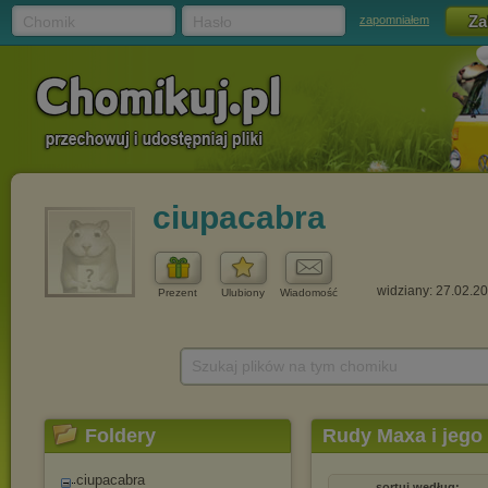
Chomik
Hasło
zapomniałem
ciupacabra
widziany: 27.02.2
Prezent
Ulubiony
Wiadomość
Szukaj plików na tym chomiku
Foldery
Rudy Maxa i jego
ciupacabra
sortuj według: