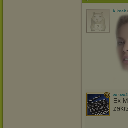
kikoak
zakrza
Ex M
zakr