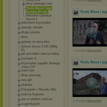
z chomika
Marian53g
obcy wewnątrz nas
Rudy Maxa i jego
Rudy Maxa i jeg
Europa 26 odc
Sekretne Operacje
Sezon 2
dokument kryminalny
dowody zbrodni
druga szansa
filmy
gotowe na wszystko
Grimm Sezon 3 HD 1080p
PL
z chomika
Marian53g
jak poznałem waszą matkę
kochanki 4
Rudy Maxa i jeg
kryminalne zagadki Nowego
Jorku CSI
mad men
Moje paranoje
new girl
plotkara
Pokojówki z Beverly Hills
rodzina Soprano
sex w wielkim mieście
z chomika
Marian53g
w garniturach