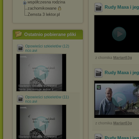
współczesna rodzina
Rudy Maxa i jego
zachomikowane
Zemsta 3 lektor.pl
Ostatnio pobierane pliki
Opowieści szkieletów (12)
rico.avi
z chomika
Marian53g
Rudy Maxa i jego
Skeleton Stories: Betrayed
Seria prezentuje jedne z ...
Opowieści szkieletów (11)
rico.avi
z chomika
Marian53g
Skeleton Stories: Betrayed
Rudy Maxa i jeg