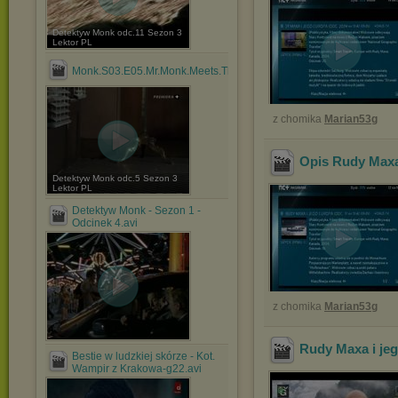
Detektyw Monk odc.11 Sezon 3
Lektor PL
Monk.S03.E05.Mr.Monk.Meets.The.Godfather.Lektor.PL.avi
z chomika
Marian53g
Opis Rudy Maxa 
Detektyw Monk odc.5 Sezon 3
Lektor PL
Detektyw Monk - Sezon 1 -
Odcinek 4.avi
z chomika
Marian53g
Rudy Maxa i jeg
Bestie w ludzkiej skórze - Kot.
Wampir z Krakowa-g22.avi