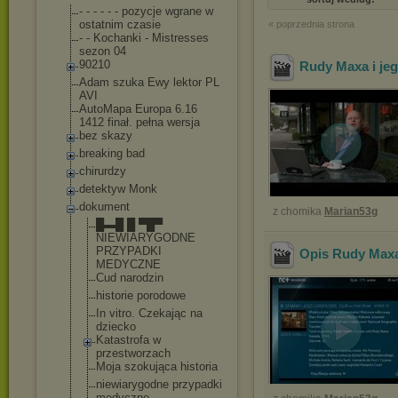
- - - - - - pozycje wgrane w
ostatnim czasie
« poprzednia strona
- - Kochanki - Mistresses
sezon 04
90210
Rudy Maxa i jeg
Adam szuka Ewy lektor PL
AVI
AutoMapa Europa 6.16
1412 finał. pełna wersja
bez skazy
breaking bad
chirurdzy
detektyw Monk
dokument
z chomika
Marian53g
█▬█ █ ▀█▀
NIEWIARYGODNE
PRZYPADKI
Opis Rudy Maxa 
MEDYCZNE
Cud narodzin
historie porodowe
In vitro. Czekając na
dziecko
Katastrofa w
przestworzach
Moja szokująca historia
niewiarygodne przypadki
medyczne