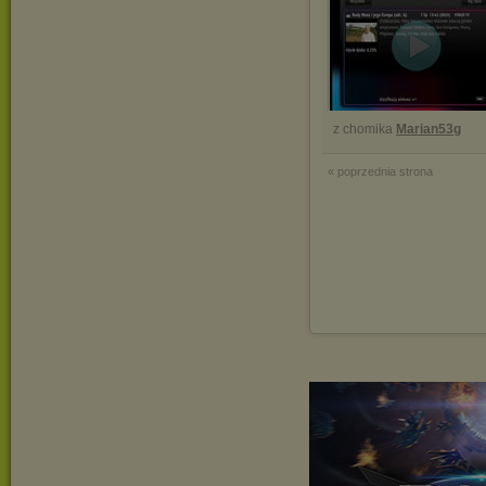
z chomika
Marian53g
« poprzednia strona