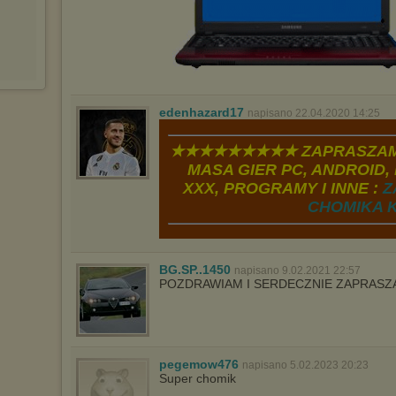
edenhazard17
napisano 22.04.2020 14:25
★★★★★★★★★ ZAPRASZAM
MASA GIER PC, ANDROID, 
XXX, PROGRAMY I INNE :
Z
CHOMIKA K
BG.SP..1450
napisano 9.02.2021 22:57
POZDRAWIAM I SERDECZNIE ZAPRAS
pegemow476
napisano 5.02.2023 20:23
Super chomik