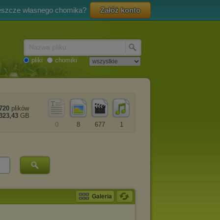
eszcze własnego chomika?
Załóż konto
Nazwa pliku
pliki
chomiki
720
plików
323,43
GB
0
8
677
1
Galeria