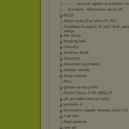
- - - - - - pozycje wgrane w ostatnim cz
- - Kochanki - Mistresses sezon 04
90210
Adam szuka Ewy lektor PL AVI
AutoMapa Europa 6.16 1412 finał. pełn
wersja
bez skazy
breaking bad
chirurdzy
detektyw Monk
dokument
dokument kryminalny
dowody zbrodni
druga szansa
filmy
gotowe na wszystko
Grimm Sezon 3 HD 1080p PL
jak poznałem waszą matkę
kochanki 4
kryminalne zagadki Nowego Jorku CSI
mad men
Moje paranoje
new girl