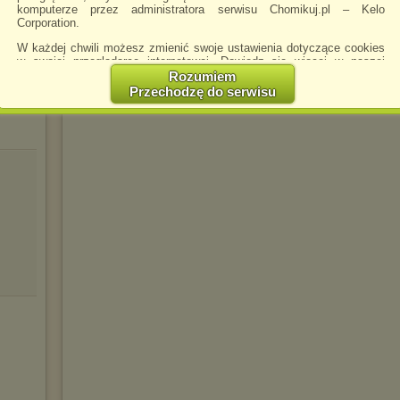
komputerze przez administratora serwisu Chomikuj.pl – Kelo
Corporation.
eliza77
napisano 27.12.2015 23:21
W każdej chwili możesz zmienić swoje ustawienia dotyczące cookies
w swojej przeglądarce internetowej. Dowiedz się więcej w naszej
Polityce Prywatności -
http://chomikuj.pl/PolitykaPrywatnosci.aspx
.
Rozumiem
Przechodzę do serwisu
Jednocześnie informujemy że zmiana ustawień przeglądarki może
spowodować ograniczenie korzystania ze strony Chomikuj.pl.
W przypadku braku twojej zgody na akceptację cookies niestety
prosimy o opuszczenie serwisu chomikuj.pl.
Wykorzystanie plików cookies
przez
Zaufanych Partnerów
(dostosowanie reklam do Twoich potrzeb, analiza skuteczności działań
marketingowych).
Wyrażenie sprzeciwu spowoduje, że wyświetlana Ci reklama nie
będzie dopasowana do Twoich preferencji, a będzie to reklama
wyświetlona przypadkowo.
Istnieje możliwość zmiany ustawień przeglądarki internetowej w
sposób uniemożliwiający przechowywanie plików cookies na
urządzeniu końcowym. Można również usunąć pliki cookies,
dokonując odpowiednich zmian w ustawieniach przeglądarki
internetowej.
Pełną informację na ten temat znajdziesz pod adresem
http://chomikuj.pl/PolitykaPrywatnosci.aspx
.