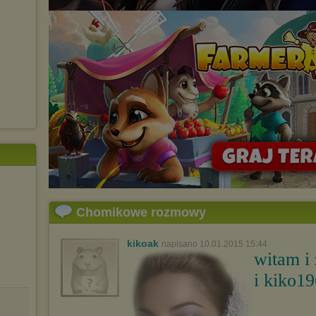
Chomikowe rozmowy
kikoak
napisano 10.01.2015 15:44
witam i
i kiko1