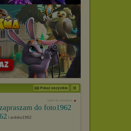
Pokaż wszystkie
zgłoś do usunięcia
 zapraszam do foto1962
962
i ankiko1962