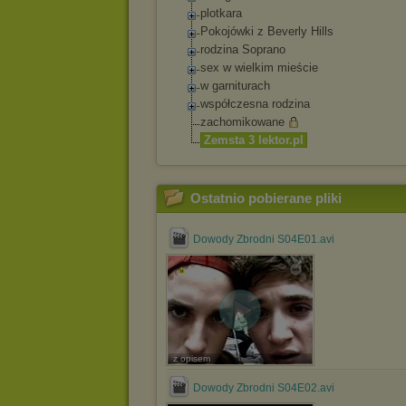
plotkara
Pokojówki z Beverly Hills
rodzina Soprano
sex w wielkim mieście
w garniturach
współczesna rodzina
zachomikowane
Zemsta 3 lektor.pl
Ostatnio pobierane pliki
Dowody Zbrodni S04E01.avi
z opisem
Dowody Zbrodni S04E02.avi