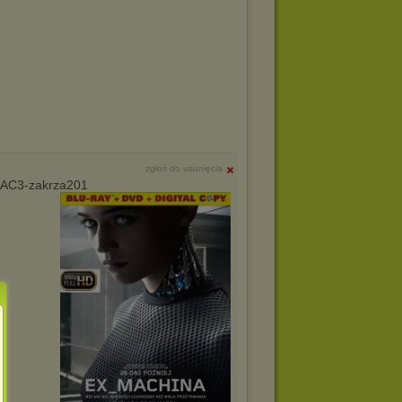
zgłoś do usunięcia
.AC3-zakrza201