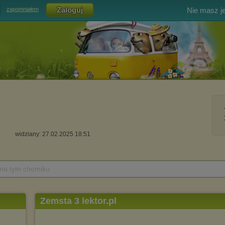
Nie masz j
zapomniałem
widziany: 27.02.2025 18:51
 na tym chomiku
Zemsta 3 lektor.pl