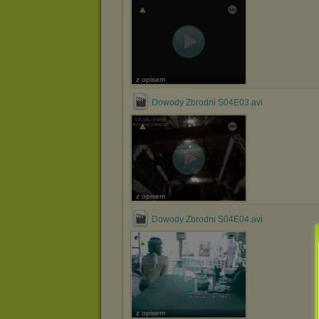
z opisem
Dowody Zbrodni S04E03.avi
z opisem
Dowody Zbrodni S04E04.avi
z opisem