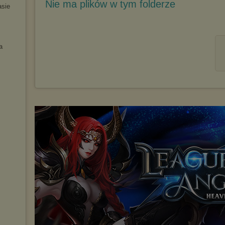
Nie ma plików w tym folderze
asie
a