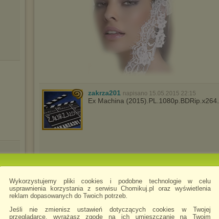
zakrza201
napisano 15.05.2015 22:15
Ex Machina (2015).PL.1080p.BDRip.x264
Wykorzystujemy pliki cookies i podobne technologie w celu
usprawnienia korzystania z serwisu Chomikuj.pl oraz wyświetlenia
reklam dopasowanych do Twoich potrzeb.
Jeśli nie zmienisz ustawień dotyczących cookies w Twojej
przeglądarce, wyrażasz zgodę na ich umieszczanie na Twoim