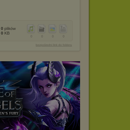
0
plików
0
KB
0
0
0
0
bezpośredni link do folderu