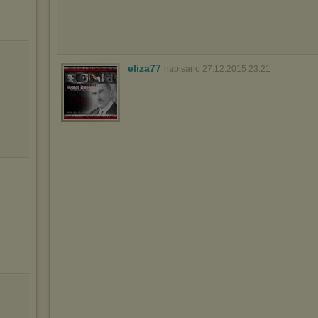
(dostosowanie reklam do Twoich potrzeb, analiza skuteczności działań
marketingowych).
Wyrażenie sprzeciwu spowoduje, że wyświetlana Ci reklama nie
będzie dopasowana do Twoich preferencji, a będzie to reklama
wyświetlona przypadkowo.
eliza77
napisano 27.12.2015 23:21
Istnieje możliwość zmiany ustawień przeglądarki internetowej w
sposób uniemożliwiający przechowywanie plików cookies na
urządzeniu końcowym. Można również usunąć pliki cookies,
dokonując odpowiednich zmian w ustawieniach przeglądarki
internetowej.
Pełną informację na ten temat znajdziesz pod adresem
http://chomikuj.pl/PolitykaPrywatnosci.aspx
.