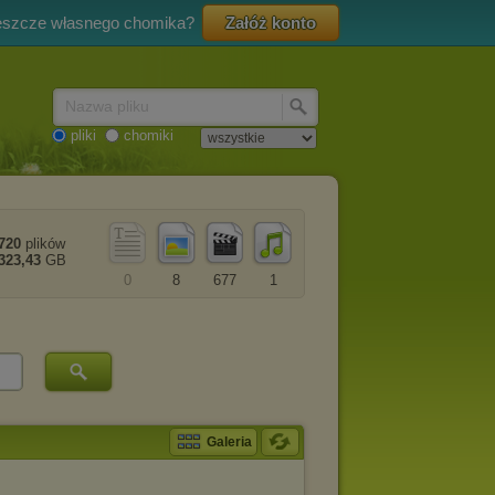
eszcze własnego chomika?
Załóż konto
Nazwa pliku
pliki
chomiki
720
plików
323,43
GB
0
8
677
1
Galeria