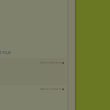
Z FILM
zgłoś do usunięcia
zgłoś do usunięcia