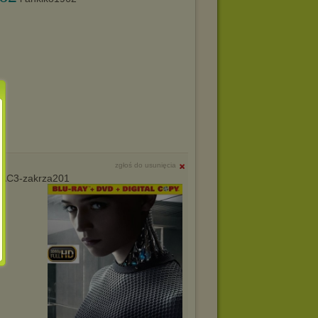
zgłoś do usunięcia
.AC3-zakrza201