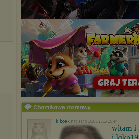
Chomikowe rozmowy
kikoak
napisano 10.01.2015 15:44
witam i
i kiko1