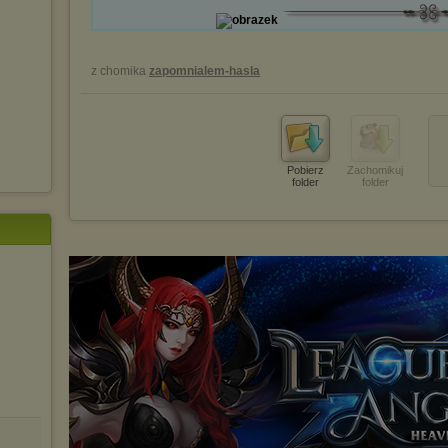
z chomika
zapomnialem-hasla
Pobierz
Zachomikuj
folder
folder