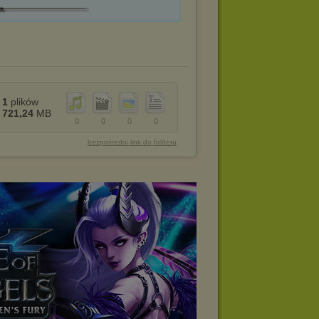
1
plików
721,24
MB
0
0
0
0
bezpośredni link do folderu