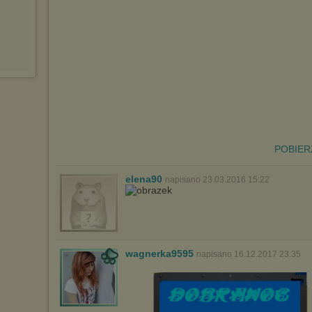
POBIER
elena90
napisano 23.03.2016 15:22
wagnerka9595
napisano 16.12.2017 23:35