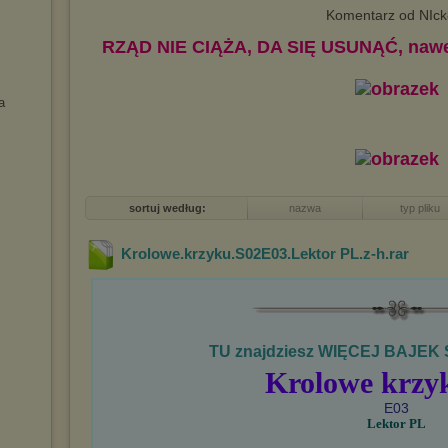
Komentarz od NIck
RZĄD NIE CIĄŻA, DA SIĘ USUNĄĆ, nawet
a
sortuj według:
nazwa
typ pliku
Krolowe.krzyku.S02E03.Lektor PL.z-h
.rar
TU znajdziesz WIĘCEJ BAJEK 
Krolowe krzy
E03
Lektor PL