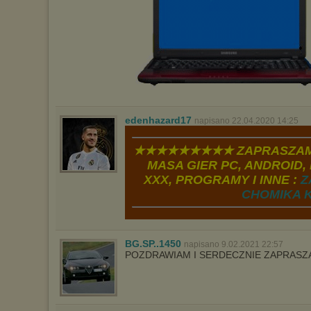
edenhazard17
napisano 22.04.2020 14:25
★★★★★★★★★ ZAPRASZAM
MASA GIER PC, ANDROID, 
XXX, PROGRAMY I INNE :
Z
CHOMIKA K
BG.SP..1450
napisano 9.02.2021 22:57
POZDRAWIAM I SERDECZNIE ZAPRAS