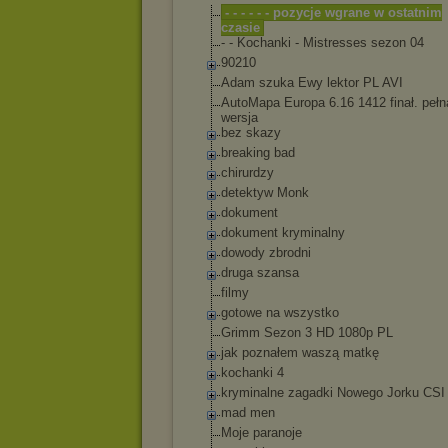
- - - - - - pozycje wgrane w ostatnim
czasie
- - Kochanki - Mistresses sezon 04
90210
Adam szuka Ewy lektor PL AVI
AutoMapa Europa 6.16 1412 finał. pełn
wersja
bez skazy
breaking bad
chirurdzy
detektyw Monk
dokument
dokument kryminalny
dowody zbrodni
druga szansa
filmy
gotowe na wszystko
Grimm Sezon 3 HD 1080p PL
jak poznałem waszą matkę
kochanki 4
kryminalne zagadki Nowego Jorku CSI
mad men
Moje paranoje