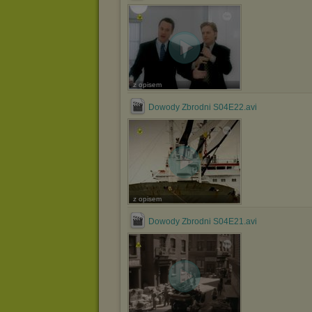
z opisem
Dowody Zbrodni S04E22.avi
z opisem
Dowody Zbrodni S04E21.avi