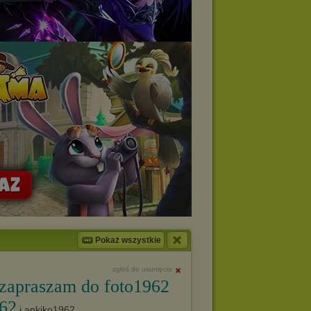
Pokaż wszystkie
zgłoś do usunięcia
 zapraszam do foto1962
962
i ankiko1962