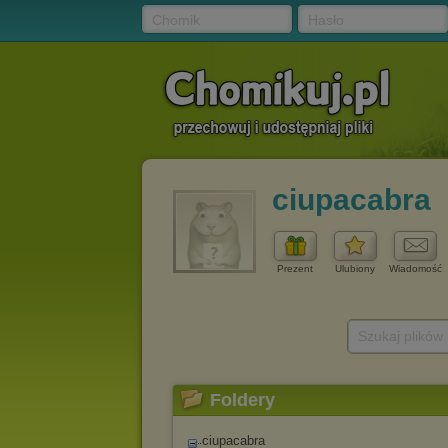
Chomik
Hasło
ciupacabra
Prezent
Ulubiony
Wiadomość
Szukaj plików
Foldery
ciupacabra