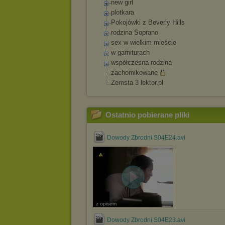
new girl
plotkara
Pokojówki z Beverly Hills
rodzina Soprano
sex w wielkim mieście
w garniturach
współczesna rodzina
zachomikowane
Zemsta 3 lektor.pl
Ostatnio pobierane pliki
Dowody Zbrodni S04E24.avi
z opisem
Dowody Zbrodni S04E23.avi