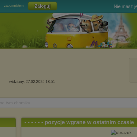
Nie masz j
zapomniałem
widziany: 27.02.2025 18:51
 na tym chomiku
- - - - - - pozycje wgrane w ostatnim czasie