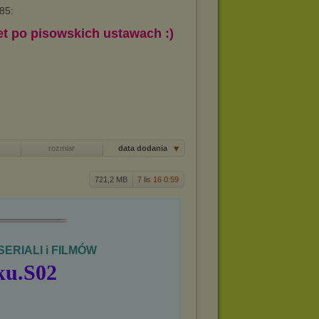
85:
 po pisowskich ustawach :)
rozmiar
data dodania
721,2 MB
7 lis 16 0:59
SERIALI i FILMÓW
ku.S02