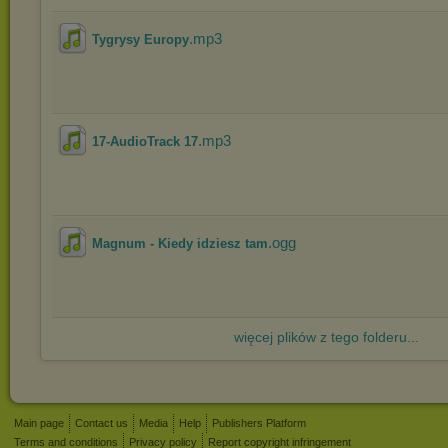
.mp3
Tygrysy Europy
.mp3
17-AudioTrack 17
.ogg
Magnum - Kiedy idziesz tam
więcej plików z tego folderu...
Main page
Contact us
Media
Help
Publishers Platform
Terms and conditions
Privacy policy
Report copyright infringement