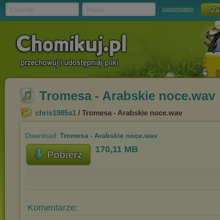
Chomik
Hasło
zapomniałem
Tromesa - Arabskie noce.wav
chris1985s1
/ Tromesa - Arabskie noce.wav
Download:
Tromesa - Arabskie noce.wav
170,11 MB
Pobierz
Komentarze: