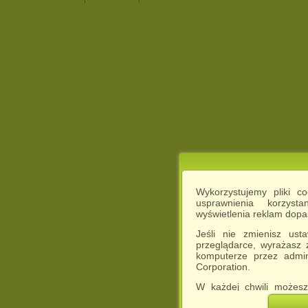
Wykorzystujemy pliki c
usprawnienia korzyst
wyświetlenia reklam dop
Jeśli nie zmienisz ust
przeglądarce, wyrażasz
komputerze przez admin
Corporation.
W każdej chwili możesz
cookies w swojej przeglą