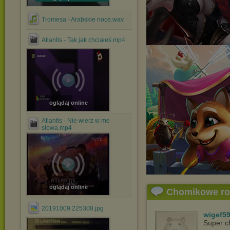
Tromesa - Arabskie noce.wav
Atlantis - Tak jak chciałeś.mp4
oglądaj online
Atlantis - Nie wierz w me
słowa.mp4
oglądaj online
Chomikowe r
20191009 225308.jpg
wigef5
Super c