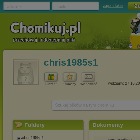
Chomik
Hasło
zapomniałem
chris1985s1
widziany: 27.10.2
Prezent
Ulubiony
Wiadomość
Szukaj plików na tym chomiku
Foldery
Dokumenty
chris1985s1
sortuj według: