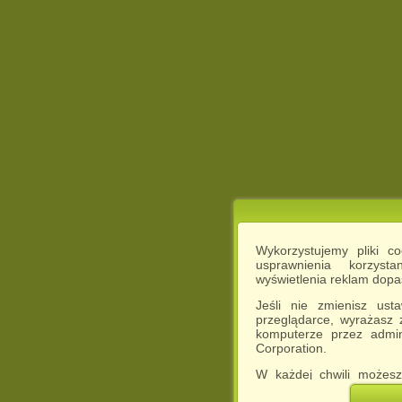
Wykorzystujemy pliki c
usprawnienia korzyst
wyświetlenia reklam dop
Jeśli nie zmienisz ust
przeglądarce, wyrażasz
komputerze przez admin
Corporation.
W każdej chwili możesz
cookies w swojej przeglą