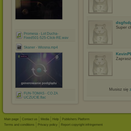
dsgfsd
Super c
Promesa - Lot Ducha-
Fixed501-525-Click-RE.wav
Skaner - Wiosna.mp4
KevinP
Zapras
generowanie podglądu
Musisz się
FUN-TOMAS - CO ZA
UCZUCIE.flac
Main page
Contact us
Media
Help
Publishers Platform
Terms and conditions
Privacy policy
Report copyright infringement