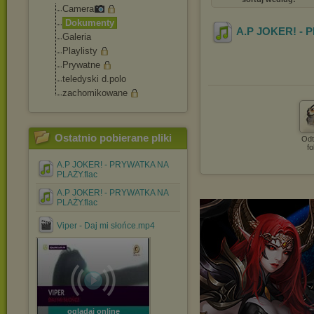
Camera
Dokumenty
A.P JOKER! -
Galeria
Playlisty
Prywatne
teledyski d.polo
zachomikowane
Ostatnio pobierane pliki
Odt
fo
A.P JOKER! - PRYWATKA NA
PLAŻY.flac
A.P JOKER! - PRYWATKA NA
PLAŻY.flac
Viper - Daj mi słońce.mp4
oglądaj online