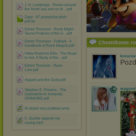
J. H. Looijenga - Runes around
the North sea and on th....pdf
Zupy - 87 przepisów.zbiór
pdf.rar
Edred Thorsson - Rune Might -
Secret Pratices of the G....pdf
Edred Thorsson - Futhark - A
Chomikowe r
handbook of Rune Magick.pdf
Hilda Roderick Ellis - The Road
krosni
to Hel, A Study of the....pdf
Pozd
Edred Thorrson - Rune
Lore.pdf
Asgard and the Gods.pdf
wagner
Stephen E. Flowers - The
Galdrabók An Icelandic
GRIMOIRE.pdf
W żłobie leży podkład.wma
5. Józefie stajenki nie
szukaj.mp3