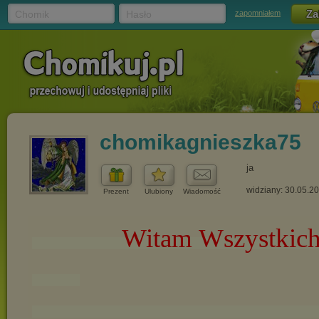
Chomik
Hasło
zapomniałem
chomikagnieszka75
ja
widziany: 30.05.2
Prezent
Ulubiony
Wiadomość