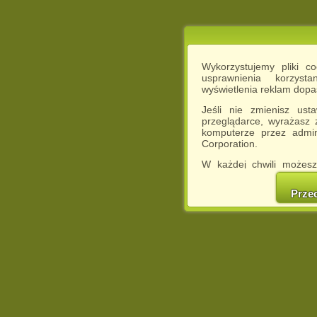
Wykorzystujemy pliki c
usprawnienia korzyst
wyświetlenia reklam dop
Jeśli nie zmienisz ust
przeglądarce, wyrażasz
komputerze przez admin
Corporation.
W każdej chwili możesz
cookies w swojej przeglą
w naszej Pol
Prze
http://chomikuj.pl/Polity
Jednocześnie informuje
może spowodować ogr
Chomikuj.pl.
W przypadku braku twojej
prosimy o opuszczenie se
Wykorzystanie plików c
(dostosowanie reklam do
działań marketingowych).