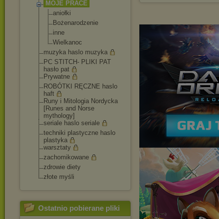
MOJE PRACE
aniołki
Bożenarodzenie
inne
Wielkanoc
muzyka haslo muzyka
PC STITCH- PLIKI PAT
hasło pat
Prywatne
ROBÓTKI RĘCZNE haslo
haft
Runy i Mitologia Nordycka
[Runes and Norse
mythology]
seriale haslo seriale
techniki plastyczne haslo
plastyka
warsztaty
zachomikowane
zdrowie diety
złote myśli
Ostatnio pobierane pliki