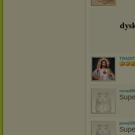
dys
TRADIT
nerad8
Supe
jaseji2
Supe