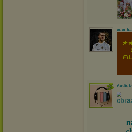
edenha
★★
FI
Audiob
n
c