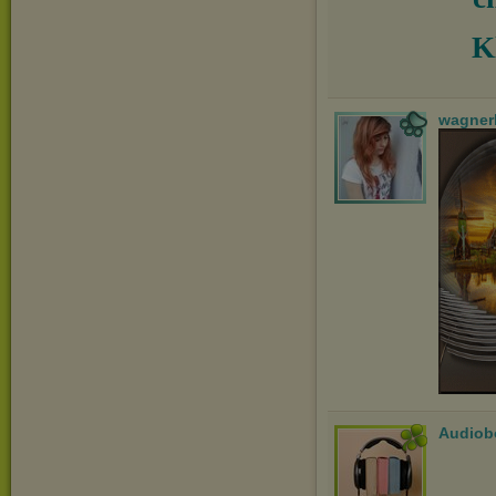
K
wagner
Audiob