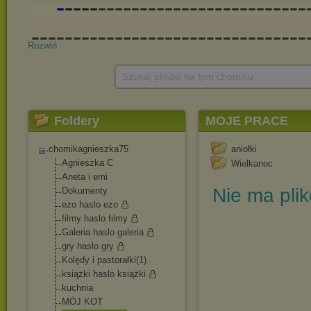
Rozwiń
Szukaj plików na tym chomiku
Foldery
MOJE PRACE
chomikagnieszka75
aniołki
Agnieszka C
Wielkanoc
Aneta i emi
Nie ma pli
Dokumenty
ezo haslo ezo
filmy haslo filmy
Galeria haslo galeria
gry haslo gry
Kolędy i pastorałki(1)
książki haslo książki
kuchnia
MÓJ KOT