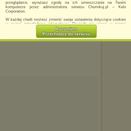
przeglądarce, wyrażasz zgodę na ich umieszczanie na Twoim
komputerze przez administratora serwisu Chomikuj.pl – Kelo
Corporation.
W każdej chwili możesz zmienić swoje ustawienia dotyczące cookies
w swojej przeglądarce internetowej. Dowiedz się więcej w naszej
Polityce Prywatności -
http://chomikuj.pl/PolitykaPrywatnosci.aspx
.
Rozumiem
Przechodzę do serwisu
Jednocześnie informujemy że zmiana ustawień przeglądarki może
spowodować ograniczenie korzystania ze strony Chomikuj.pl.
W przypadku braku twojej zgody na akceptację cookies niestety
prosimy o opuszczenie serwisu chomikuj.pl.
Wykorzystanie plików cookies
przez
Zaufanych Partnerów
(dostosowanie reklam do Twoich potrzeb, analiza skuteczności działań
marketingowych).
Wyrażenie sprzeciwu spowoduje, że wyświetlana Ci reklama nie
będzie dopasowana do Twoich preferencji, a będzie to reklama
wyświetlona przypadkowo.
Istnieje możliwość zmiany ustawień przeglądarki internetowej w
sposób uniemożliwiający przechowywanie plików cookies na
urządzeniu końcowym. Można również usunąć pliki cookies,
dokonując odpowiednich zmian w ustawieniach przeglądarki
internetowej.
Pełną informację na ten temat znajdziesz pod adresem
http://chomikuj.pl/PolitykaPrywatnosci.aspx
.