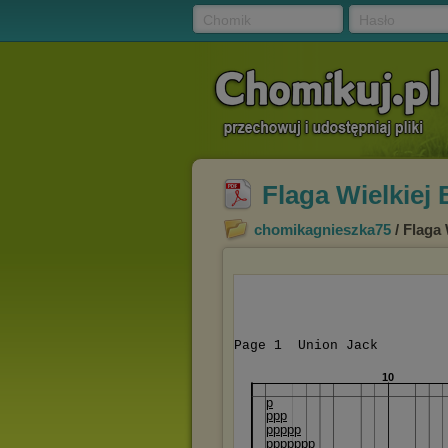
Chomik
Hasło
Flaga Wielkiej 
chomikagnieszka75
/ Flaga 