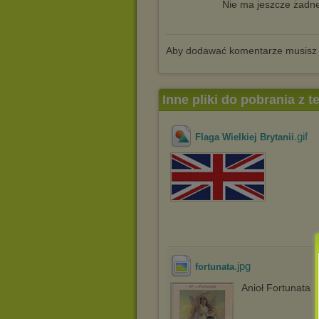
Nie ma jeszcze żadne
Aby dodawać komentarze musisz
Inne pliki do pobrania z 
.gif
Flaga Wielkiej Brytanii
.jpg
fortunata
Anioł Fortunata