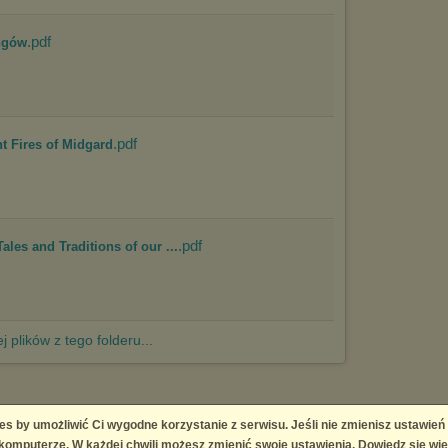
.pdf
ingów
.pdf
t Fires of Midgard
.pdf
les and Traditions of our ...
j plików z tego folderu...
es by umożliwić Ci wygodne korzystanie z serwisu. Jeśli nie zmienisz ustawień
 Platform
omputerze. W każdej chwili możesz zmienić swoje ustawienia. Dowiedz się wię
right infringement