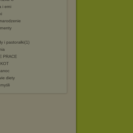
 i emi
ki
narodzenie
menty
y i pastorałki(1)
nia
E PRACE
 KOT
kanoc
ie diety
 myśli