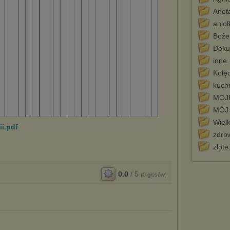
Aneta
anioł
Boże
Doku
inne
Kolęd
kuch
MOJ
MÓJ
Wiel
ii.pdf
zdrow
złote
0.0
/
5
(
0
głosów)