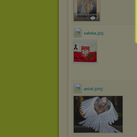
Anioł Fortunata
3
.jpg
załoba
.jpeg
anioł