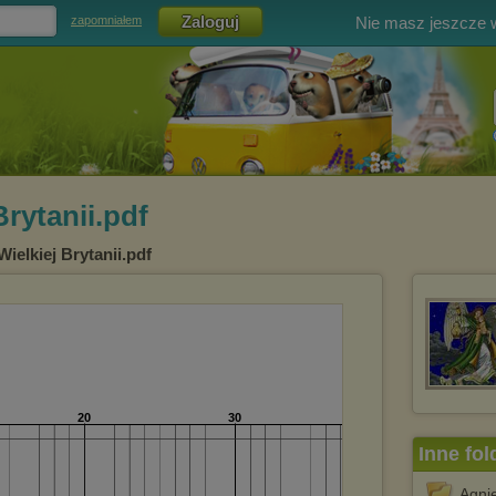
Nie masz jeszcze
zapomniałem
Brytanii.pdf
Wielkiej Brytanii.pdf
Inne fol
Agni