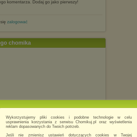
go komentarza. Dodaj go jako pierwszy!
 się
zalogować
tego chomika
Wykorzystujemy pliki cookies i podobne technologie w celu
usprawnienia korzystania z serwisu Chomikuj.pl oraz wyświetlenia
reklam dopasowanych do Twoich potrzeb.
Jeśli nie zmienisz ustawień dotyczących cookies w Twojej