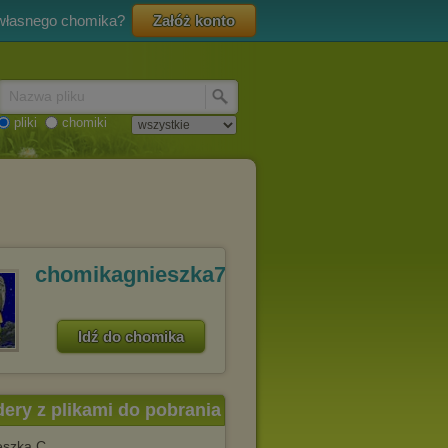
 własnego chomika?
Załóż konto
Nazwa pliku
pliki
chomiki
chomikagnieszka75
Idź do chomika
dery z plikami do pobrania
eszka C