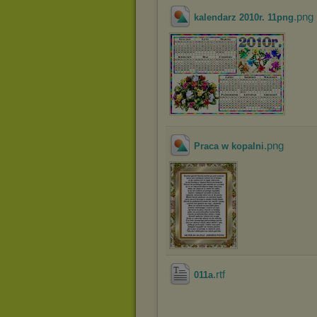
.png
kalendarz 2010r. 11png
.png
Praca w kopalni
.rtf
011a