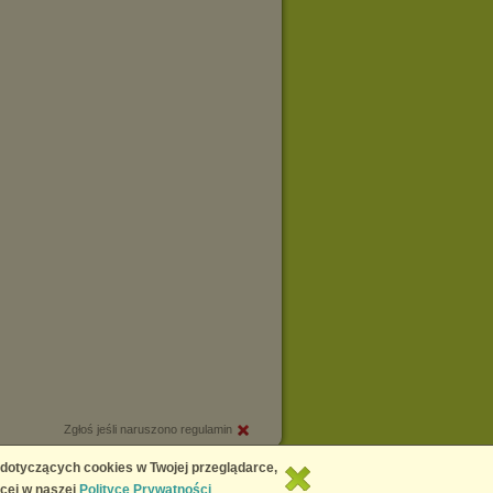
Zgłoś jeśli naruszono regulamin
Copyright © 2026
Chomikuj.pl
 dotyczących cookies w Twojej przeglądarce,
cej w naszej
Polityce Prywatności