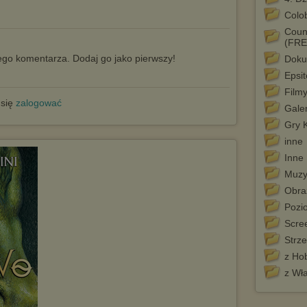
Colo
Count
(FRE
go komentarza. Dodaj go jako pierwszy!
Doku
Epsit
Film
 się
zalogować
Galer
Gry 
inne
Inne
Muzy
Obra
Pozi
Scre
Strze
z Ho
z Wła