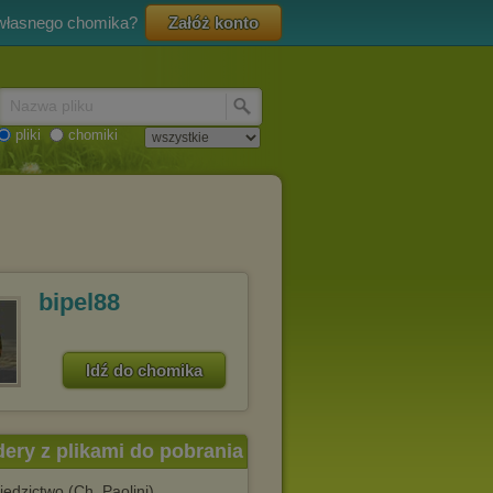
 własnego chomika?
Załóż konto
Nazwa pliku
pliki
chomiki
bipel88
Idź do chomika
dery z plikami do pobrania
iedzictwo (Ch. Paolini)