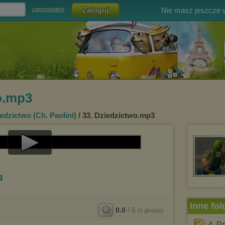
Nie masz jeszcze
zapomniałem
o.mp3
iedzictwo (Ch. Paolini)
/ 33. Dziedzictwo.mp3
Play
Video
B
Inne fol
0.0
/
5
(
0
głosów)
4. Dz