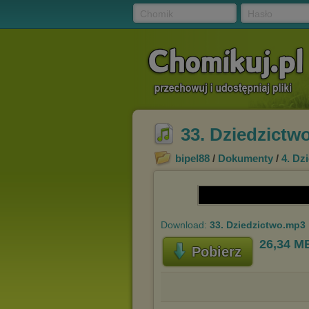
Chomik
Hasło
33. Dziedzictw
bipel88
/
Dokumenty
/
4. Dz
Download:
33. Dziedzictwo.mp3
26,34 M
Pobierz