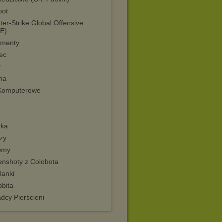
bot
er-Strike Global Offensive
E)
menty
ec
y
ia
Komputerowe
ka
zy
omy
enshoty z Colobota
lanki
bbita
dcy Pierścieni