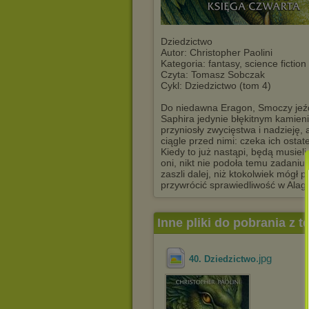
Dziedzictwo
Autor: Christopher Paolini
Kategoria: fantasy, science fiction
Czyta: Tomasz Sobczak
Cykl: Dziedzictwo (tom 4)
Do niedawna Eragon, Smoczy jeźd
Saphira jedynie błękitnym kamieni
przyniosły zwycięstwa i nadzieję, 
ciągle przed nimi: czeka ich osta
Kiedy to już nastąpi, będą musieli
oni, nikt nie podoła temu zadaniu.
zaszli dalej, niż ktokolwiek mógł p
przywrócić sprawiedliwość w Alagaë
Inne pliki do pobrania z 
.jpg
40. Dziedzictwo