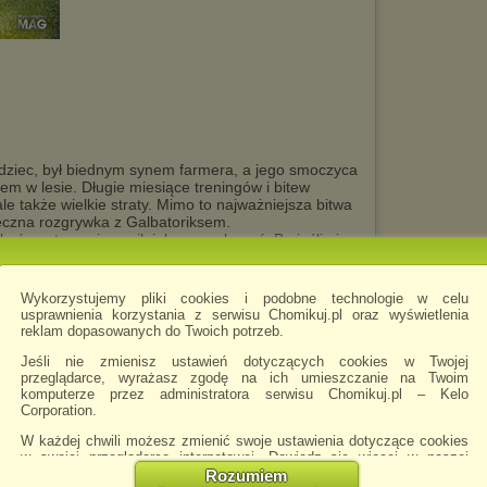
ziec, był biednym synem farmera, a jego smoczyca
em w lesie. Długie miesiące treningów i bitew
ale także wielkie straty. Mimo to najważniejsza bitwa
teczna rozgrywka z Galbatoriksem.
 być wystarczająco silni, by go pokonać. Bo jeśli nie
 Nie będzie też drugiej szansy.Smok i jego jeździec
rzypuszczać, ale czy uda się im obalić złego króla i
sii. I jeśli nawet, to za jaką cenę?
Wykorzystujemy pliki cookies i podobne technologie w celu
usprawnienia korzystania z serwisu Chomikuj.pl oraz wyświetlenia
reklam dopasowanych do Twoich potrzeb.
tego chomika
Jeśli nie zmienisz ustawień dotyczących cookies w Twojej
przeglądarce, wyrażasz zgodę na ich umieszczanie na Twoim
komputerze przez administratora serwisu Chomikuj.pl – Kelo
Corporation.
W każdej chwili możesz zmienić swoje ustawienia dotyczące cookies
w swojej przeglądarce internetowej. Dowiedz się więcej w naszej
Polityce Prywatności -
http://chomikuj.pl/PolitykaPrywatnosci.aspx
.
Rozumiem