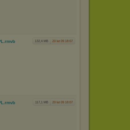
PL
.rmvb
132,4 MB
20 lut 09 18:07
PL
.rmvb
117,1 MB
20 lut 09 18:07