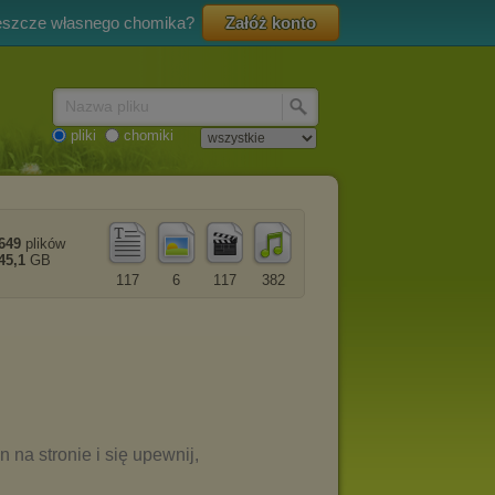
eszcze własnego chomika?
Załóż konto
Nazwa pliku
pliki
chomiki
649
plików
45,1
GB
117
6
117
382