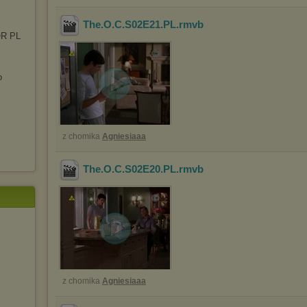
The.O.C.S02E21.PL
.rmvb
OR PL
o
z chomika
Agniesiaaa
The.O.C.S02E20.PL
.rmvb
z chomika
Agniesiaaa