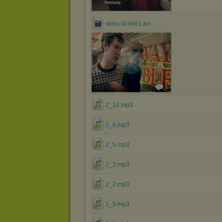
skins s04e01.avi
1
2_10.mp3
2_6.mp3
2_5.mp3
2_3.mp3
2_2.mp3
1_5.mp3