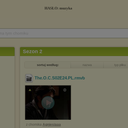
 na tym chomiku
Sezon 2
sortuj według:
nazwa
typ pliku
The.O.C.S02E24.PL
.rmvb
z chomika
Agniesiaaa