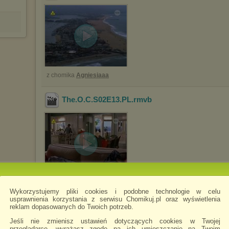
z chomika
Agniesiaaa
The.O.C.S02E13.PL
.rmvb
z chomika
Agniesiaaa
Wykorzystujemy pliki cookies i podobne technologie w celu
usprawnienia korzystania z serwisu Chomikuj.pl oraz wyświetlenia
reklam dopasowanych do Twoich potrzeb.
The.O.C.S02E12.PL
.rmvb
Jeśli nie zmienisz ustawień dotyczących cookies w Twojej
przeglądarce, wyrażasz zgodę na ich umieszczanie na Twoim