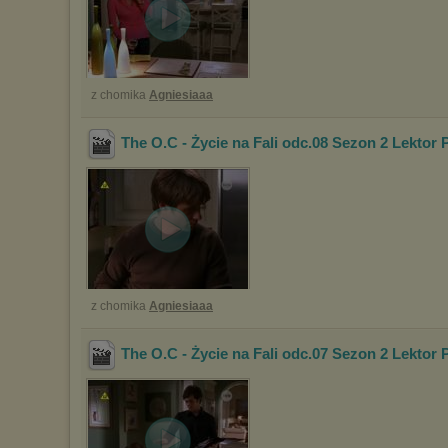
z chomika
Agniesiaaa
The O.C - Życie na Fali odc.08 Sezon 2 Lektor 
z chomika
Agniesiaaa
The O.C - Życie na Fali odc.07 Sezon 2 Lektor 