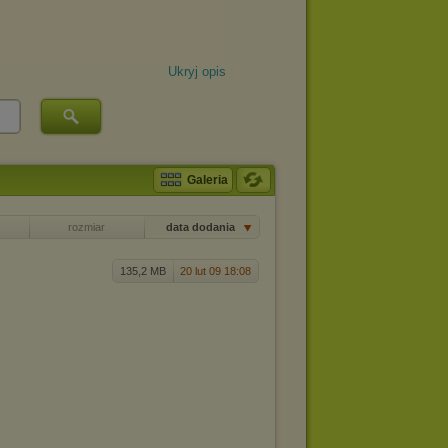
Ukryj opis
Galeria
rozmiar
data dodania
135,2 MB
20 lut 09 18:08