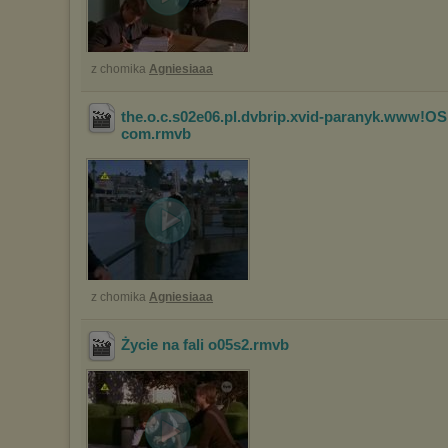
z chomika
Agniesiaaa
the.o.c.s02e06.pl.dvbrip.xvid-paranyk.www!O
com
.rmvb
z chomika
Agniesiaaa
Życie na fali o05s2
.rmvb