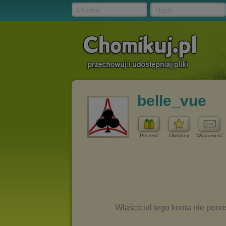
Chomik
Hasło
belle_vue
Prezent
Ulubiony
Wiadomość