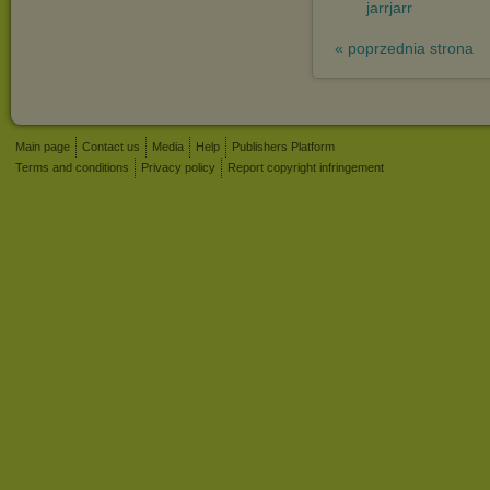
jarrjarr
« poprzednia strona
Main page
Contact us
Media
Help
Publishers Platform
Terms and conditions
Privacy policy
Report copyright infringement