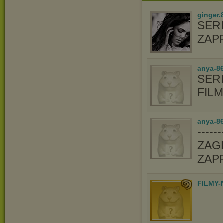
ginger.
SER
ZAP
anya-86
SERI
FIL
anya-86
-----
ZAGR
ZAP
FILMY-