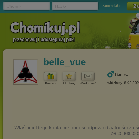
Chomik
Hasło
zapomniałem
belle_vue
Bartosz
widziany: 8.02.20
Prezent
Ulubiony
Wiadomość