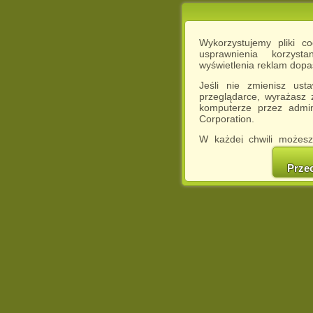
Wykorzystujemy pliki c
usprawnienia korzyst
wyświetlenia reklam dop
Jeśli nie zmienisz ust
przeglądarce, wyrażasz
komputerze przez admin
Corporation.
W każdej chwili możesz
cookies w swojej przeglą
w naszej Pol
Prze
http://chomikuj.pl/Polity
Jednocześnie informuje
może spowodować ogr
Chomikuj.pl.
W przypadku braku twojej
prosimy o opuszczenie se
Wykorzystanie plików c
(dostosowanie reklam do
działań marketingowych).
Wyrażenie sprzeciwu spo