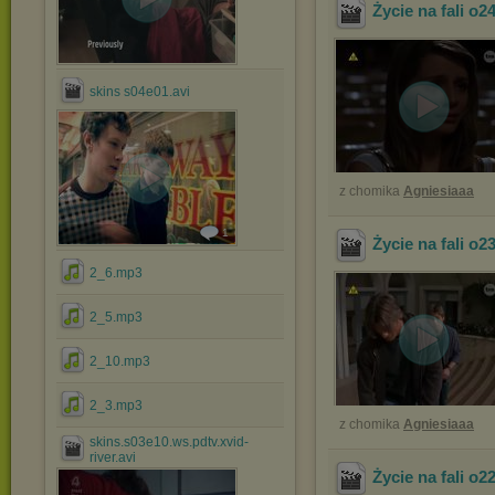
Życie na fali o2
skins s04e01.avi
z chomika
Agniesiaaa
1
Życie na fali o2
2_6.mp3
2_5.mp3
2_10.mp3
2_3.mp3
z chomika
Agniesiaaa
skins.s03e10.ws.pdtv.xvid-
river.avi
Życie na fali o2