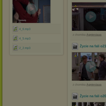
4_6.mp3
z chomika
Agniesiaaa
4_5.mp3
Życie na fali o2
2_2.mp3
z chomika
Agniesiaaa
Życie na fali o2