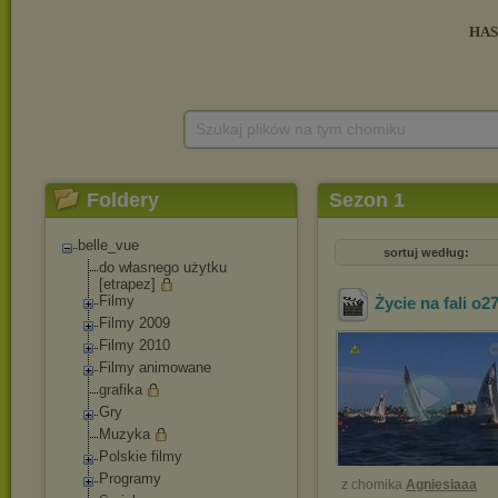
Szukaj plików na tym chomiku
Foldery
Sezon 1
belle_vue
sortuj według:
do własnego użytku
[etrapez]
Filmy
Życie na fali o2
Filmy 2009
Filmy 2010
Filmy animowane
grafika
Gry
Muzyka
Polskie filmy
Programy
z chomika
Agniesiaaa