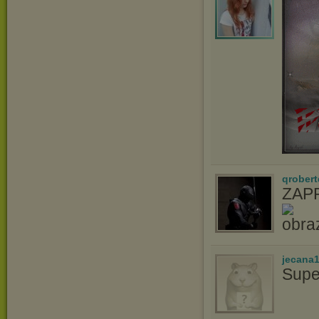
qrober
ZAP
jecana
Supe