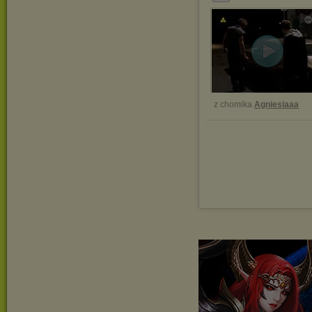
z chomika
Agniesiaaa