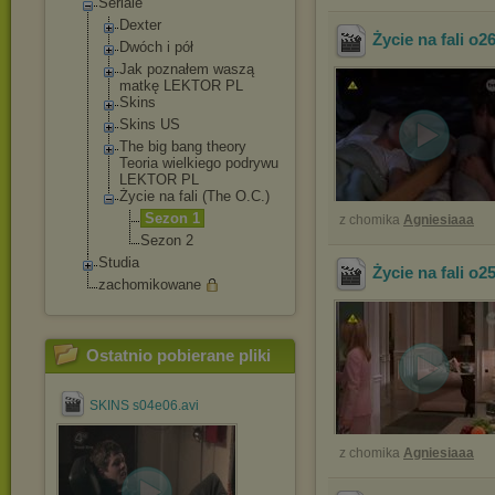
Seriale
Dexter
Życie na fali o2
Dwóch i pół
Jak poznałem waszą
matkę LEKTOR PL
Skins
Skins US
The big bang theory
Teoria wielkiego podrywu
LEKTOR PL
Życie na fali (The O.C.)
Sezon 1
z chomika
Agniesiaaa
Sezon 2
Studia
Życie na fali o2
zachomikowane
Ostatnio pobierane pliki
SKINS s04e06.avi
z chomika
Agniesiaaa