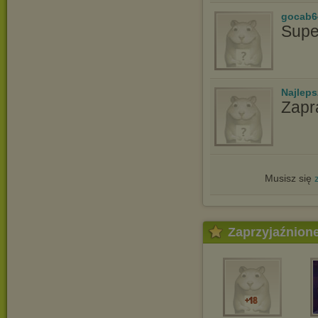
gocab6
Supe
Najlep
Zapr
Musisz się
Zaprzyjaźnion