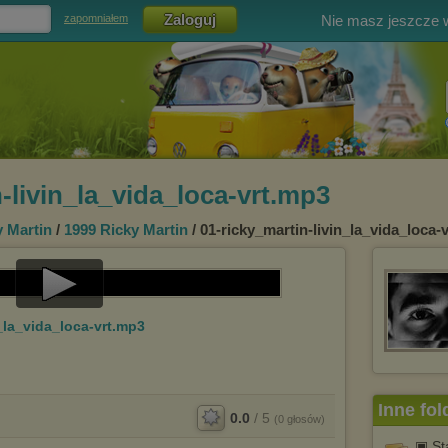
Nie masz jeszcze
zapomniałem
-livin_la_vida_loca-vrt.mp3
y Martin
/
1999 Ricky Martin
/ 01-ricky_martin-livin_la_vida_loca-
Play
n_la_vida_loca-vrt.mp3
Video
Inne fol
0.0
/
5
(
0
głosów)
▣ St