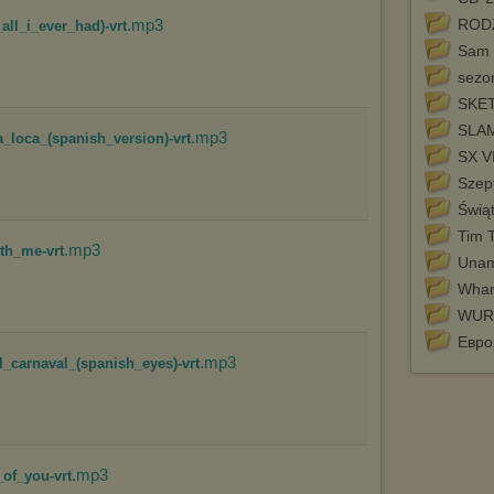
Istnieje możliwość zmiany ustawień przeglądarki internetowej w
.mp3
RODZ
all_i_ever_had)-vrt
sposób uniemożliwiający przechowywanie plików cookies na
Sam 
urządzeniu końcowym. Można również usunąć pliki cookies,
dokonując odpowiednich zmian w ustawieniach przeglądarki
sezo
internetowej.
SKE
Pełną informację na ten temat znajdziesz pod adresem
SLA
.mp3
http://chomikuj.pl/PolitykaPrywatnosci.aspx
.
a_loca_(spanish_version)-vrt
SX V
Szept
Świą
Tim 
.mp3
th_me-vrt
Unam
Wham
WUR
Евро
.mp3
l_carnaval_(spanish_eyes)-vrt
.mp3
of_you-vrt