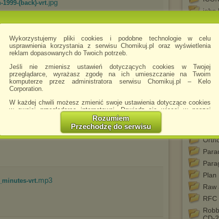
.jpg
-1999-(back)-vrt
john 
John
Kone
Wykorzystujemy pliki cookies i podobne technologie w celu
usprawnienia korzystania z serwisu Chomikuj.pl oraz wyświetlenia
KRE
reklam dopasowanych do Twoich potrzeb.
Ksiez
Jeśli nie zmienisz ustawień dotyczących cookies w Twojej
Lanb
przeglądarce, wyrażasz zgodę na ich umieszczanie na Twoim
Lito 
komputerze przez administratora serwisu Chomikuj.pl – Kelo
Corporation.
.jpg
-1999-(cd)-vrt
Mate
W każdej chwili możesz zmienić swoje ustawienia dotyczące cookies
MEN 
w swojej przeglądarce internetowej. Dowiedz się więcej w naszej
MIS
Polityce Prywatności -
http://chomikuj.pl/PolitykaPrywatnosci.aspx
.
Rozumiem
Przechodzę do serwisu
Mode
Jednocześnie informujemy że zmiana ustawień przeglądarki może
spowodować ograniczenie korzystania ze strony Chomikuj.pl.
Orth
Para
W przypadku braku twojej zgody na akceptację cookies niestety
prosimy o opuszczenie serwisu chomikuj.pl.
Para
Wykorzystanie plików cookies
przez
Zaufanych Partnerów
Plan
.mp3
(dostosowanie reklam do Twoich potrzeb, analiza skuteczności działań
_minutes-vrt
Raw 
marketingowych).
RFC
Wyrażenie sprzeciwu spowoduje, że wyświetlana Ci reklama nie
będzie dopasowana do Twoich preferencji, a będzie to reklama
Robb
wyświetlona przypadkowo.
CD-2