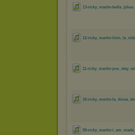
13-ricky_martin-bella_(shes_
12-ricky_martin-livin_la_vid
11-ricky_martin-you_stay_wi
10-ricky_martin-la_diosa_de
09-ricky_martin-i_am_made_