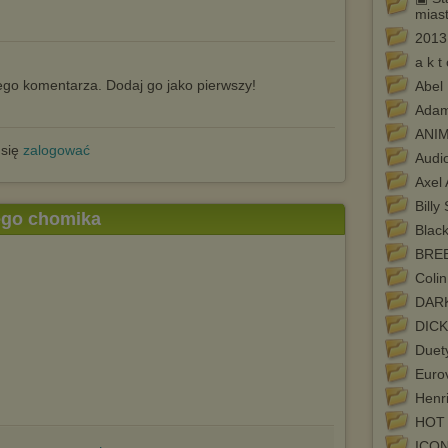
mias
2013
a k t 
go komentarza. Dodaj go jako pierwszy!
Abel 
Adam
ANI
 się
zalogować
Audi
Axel
Billy
tego chomika
Black
BREE
Colin
DAR
DIC
Duet
Euro
Henr
HOT
ICO