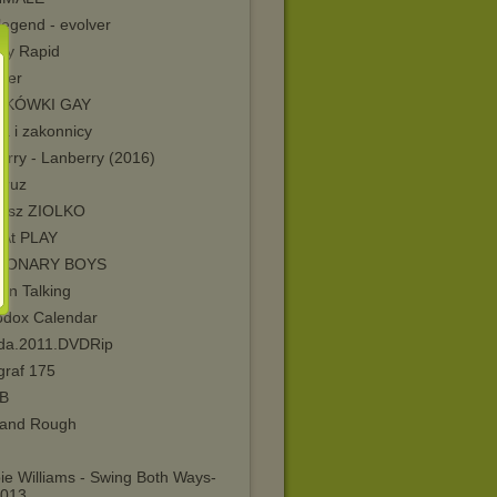
legend - evolver
ny Rapid
ser
SKÓWKI GAY
a i zakonnicy
erry - Lanberry (2016)
Cruz
usz ZIOLKO
At PLAY
SIONARY BOYS
rn Talking
odox Calendar
da.2011.DVDRip
graf 175
 B
and Rough
ie Williams - Swing Both Ways-
013