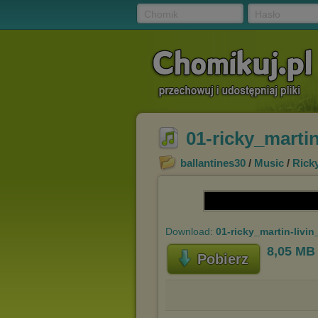
Chomik
Hasło
01-ricky_martin
ballantines30
/
Music
/
Rick
Download:
01-ricky_martin-livi
8,05 MB
Pobierz