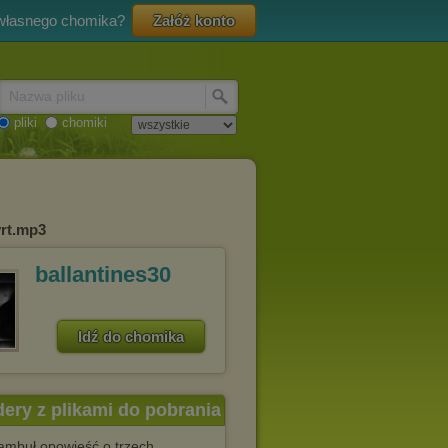
 własnego chomika?
Załóż konto
Nazwa pliku
pliki
chomiki
vrt.mp3
ballantines30
Idź do chomika
dery z plikami do pobrania
ambuł opowieść o trzech