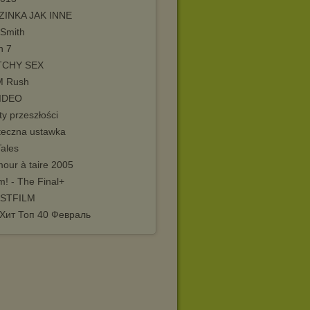
INKA JAK INNE
Smith
n 7
TCHY SEX
M Rush
IDEO
y przeszłości
teczna ustawka
Tales
our à taire 2005
! - The Final+
STFILM
Хит Топ 40 Февраль