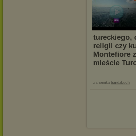
tureckiego, 
religii czy 
Montefiore 
mieście Turcj
z chomika
bandzbuch