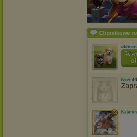
Chomikowe r
oldmen
KevinP
Zapr
Kajetan