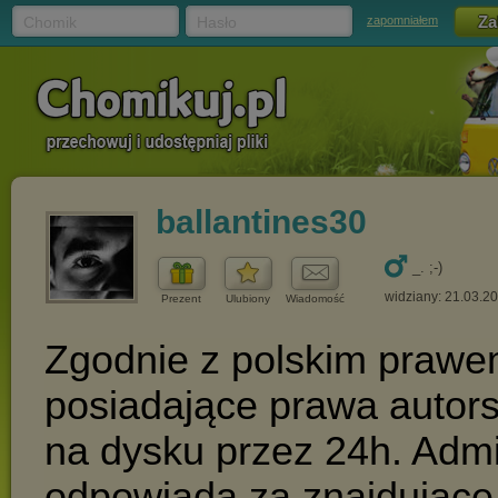
Chomik
Hasło
zapomniałem
ballantines30
_. ;-)
widziany: 21.03.2
Prezent
Ulubiony
Wiadomość