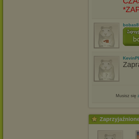
CZA
*ZA
bobas8
KevinP
Zapr
Musisz się
Zaprzyjaźnion