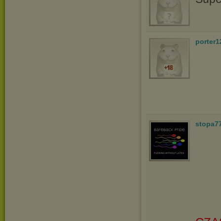
porter1
stopa7