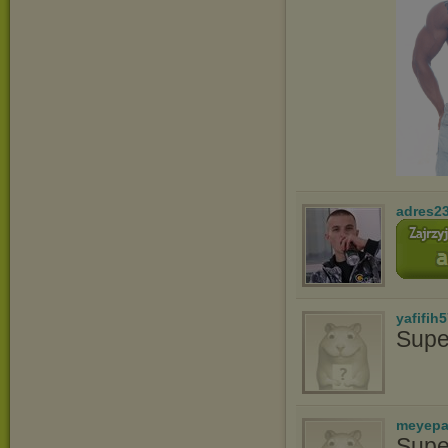
adres2
yafifih
Supe
meyepa
Supe