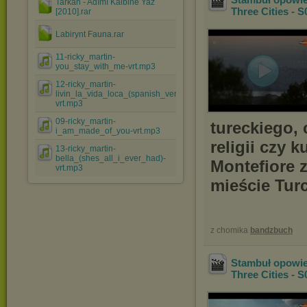
Tarkan - Adımı Kalbine Yaz
Three Cities - S
[2010].rar
Labirynt Fauna.rar
11-ricky_martin-
you_stay_with_me-vrt.mp3
12-ricky_martin-
livin_la_vida_loca_(spanish_version)-
vrt.mp3
09-ricky_martin-
tureckiego, 
i_am_made_of_you-vrt.mp3
religii czy 
13-ricky_martin-
bella_(shes_all_i_ever_had)-
Montefiore 
vrt.mp3
mieście Turcj
z chomika
bandzbuch
Stambuł opowie
Three Cities - S