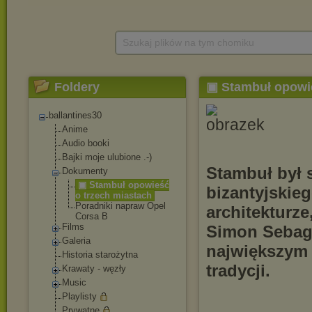
Szukaj plików na tym chomiku
Foldery
▣ Stambuł opowie
ballantines30
Anime
Audio booki
Bajki moje ulubione .-)
Stambuł był s
Dokumenty
▣ Stambuł opowieść
bizantyjskieg
o trzech miastach
Poradniki napraw Opel
architekturze,
Corsa B
Films
Simon Sebag 
Galeria
największym m
Historia starożytna
tradycji.
Krawaty - węzły
Music
Playlisty
Prywatne