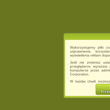
Wykorzystujemy pliki c
usprawnienia korzyst
wyświetlenia reklam dop
Jeśli nie zmienisz ust
przeglądarce, wyrażasz
komputerze przez admin
Corporation.
W każdej chwili możesz
cookies w swojej przeglą
w naszej Pol
Prze
http://chomikuj.pl/Polity
Jednocześnie informuje
może spowodować ogr
Chomikuj.pl.