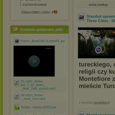
zachomikowane
sortuj według:
Pokazuj foldery i treści
Stambuł opowie
Three Cities - S
Ostatnio pobierane pliki
Piętno_Bent(1997)LektorPL.avi
tureckiego, 
religii czy 
Montefiore 
01-robin_thicke-
mieście Turcj
got_2_be_down_-
_(feat._faith_evans).mp3
09-robin_thicke-
i_need_love.mp3
z chomika
bandzbuch
Tarkan - Karma [2001].rar
Stambuł opowie