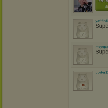
yafifih
Supe
meyepa
Supe
porter1