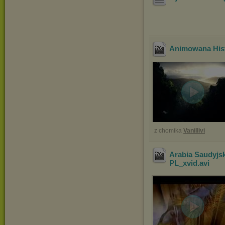
Animowana Hist
z chomika
Vanillivi
Arabia Saudyjsk
PL_xvid
.avi