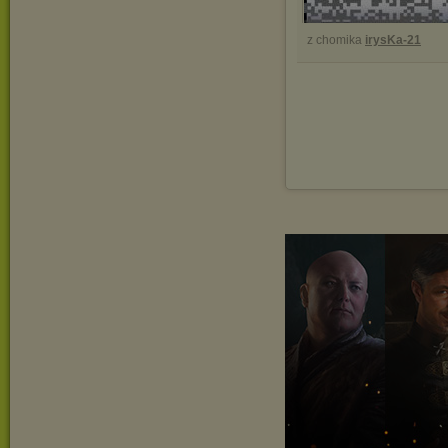
z chomika
irysKa-21