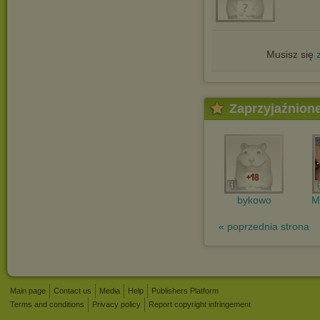
Musisz się
Zaprzyjaźnion
bykowo
M
« poprzednia strona
Main page
Contact us
Media
Help
Publishers Platform
Terms and conditions
Privacy policy
Report copyright infringement