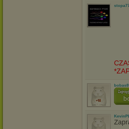
stopa7
CZA
*ZA
bobas8
KevinP
Zapr