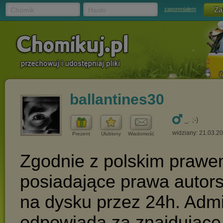
Chomik
Hasło
zapomniałem
ballantines30
_. ;-)
widziany: 21.03.2
Prezent
Ulubiony
Wiadomość