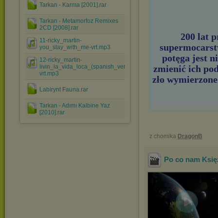
Tarkan - Karma [2001].rar
Tarkan - Metamorfoz Remixes
2CD [2008].rar
200 lat 
11-ricky_martin-
supermocarstw
you_stay_with_me-vrt.mp3
potęga jest n
12-ricky_martin-
livin_la_vida_loca_(spanish_version)-
zmienić ich pod
vrt.mp3
zło wymierzone
Labirynt Fauna.rar
Tarkan - Adımı Kalbine Yaz
[2010].rar
z chomika
DragonB
Po co nam Księ