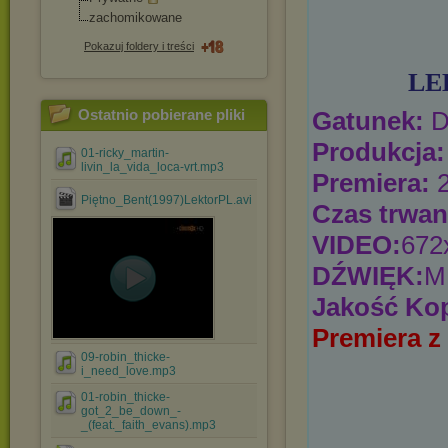
zachomikowane
Pokazuj foldery i treści
LE
Ostatnio pobierane pliki
Gatunek:
D
Produkcja:
01-ricky_martin-
livin_la_vida_loca-vrt.mp3
Premiera:
2
Piętno_Bent(1997)LektorPL.avi
Czas trwan
VIDEO:
672
DŹWIĘK:
M
Jakość Kop
Premiera 
09-robin_thicke-
i_need_love.mp3
01-robin_thicke-
got_2_be_down_-
_(feat._faith_evans).mp3