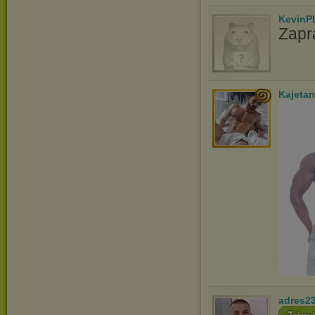
KevinP
Zapr
Kajetan
adres2