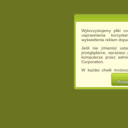
Wykorzystujemy pliki c
usprawnienia korzyst
wyświetlenia reklam dop
Jeśli nie zmienisz ust
przeglądarce, wyrażasz
komputerze przez admin
Corporation.
W każdej chwili możesz
cookies w swojej przeglą
w naszej Pol
Prze
http://chomikuj.pl/Polity
Jednocześnie informuje
może spowodować ogr
Chomikuj.pl.
W przypadku braku twojej
prosimy o opuszczenie se
Wykorzystanie plików c
(dostosowanie reklam do