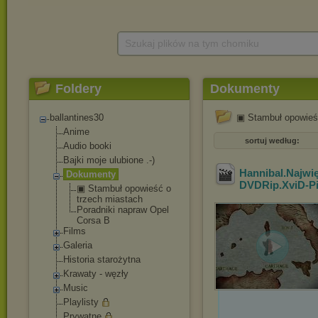
Szukaj plików na tym chomiku
Foldery
Dokumenty
ballantines30
▣ Stambuł opowieść
Anime
sortuj według:
Audio booki
Bajki moje ulubione .-)
Hannibal.Najwi
Dokumenty
DVDRip.
XviD-P
▣ Stambuł opowieść o
trzech miastach
Poradniki napraw Opel
Corsa B
Films
Galeria
Historia starożytna
Krawaty - węzły
Music
Playlisty
Prywatne