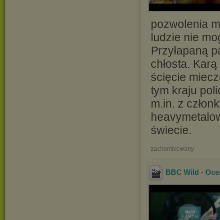
pozwolenia m
ludzie nie mo
Przyłapaną pa
chłosta. Karą
ścięcie miec
tym kraju pol
m.in. z człon
heavymetalow
świecie.
zachomikowany
BBC Wild - Oc