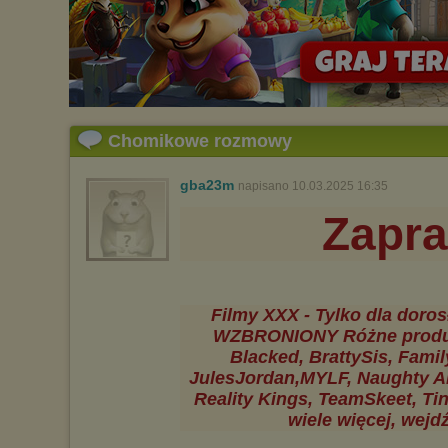
Chomikowe rozmowy
gba23m
napisano 10.03.2025 16:35
Zapr
Filmy XXX - Tylko dla doros
WZBRONIONY Różne produkc
Blacked, BrattySis, Famil
JulesJordan,MYLF, Naughty Ame
Reality Kings, TeamSkeet, Tin
wiele więcej, wejd