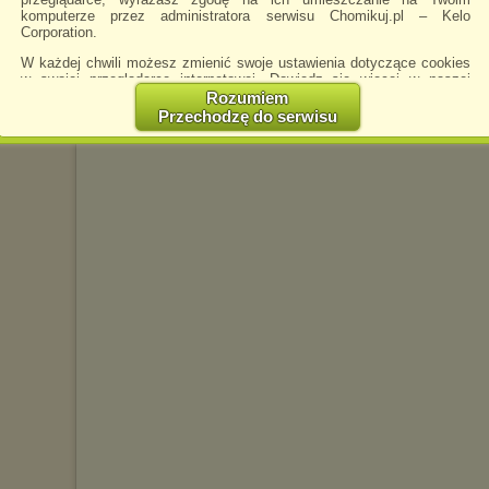
komputerze przez administratora serwisu Chomikuj.pl – Kelo
Corporation.
W każdej chwili możesz zmienić swoje ustawienia dotyczące cookies
w swojej przeglądarce internetowej. Dowiedz się więcej w naszej
Polityce Prywatności -
http://chomikuj.pl/PolitykaPrywatnosci.aspx
.
Rozumiem
Przechodzę do serwisu
Jednocześnie informujemy że zmiana ustawień przeglądarki może
spowodować ograniczenie korzystania ze strony Chomikuj.pl.
W przypadku braku twojej zgody na akceptację cookies niestety
prosimy o opuszczenie serwisu chomikuj.pl.
Wykorzystanie plików cookies
przez
Zaufanych Partnerów
(dostosowanie reklam do Twoich potrzeb, analiza skuteczności działań
marketingowych).
Wyrażenie sprzeciwu spowoduje, że wyświetlana Ci reklama nie
będzie dopasowana do Twoich preferencji, a będzie to reklama
wyświetlona przypadkowo.
Istnieje możliwość zmiany ustawień przeglądarki internetowej w
sposób uniemożliwiający przechowywanie plików cookies na
urządzeniu końcowym. Można również usunąć pliki cookies,
dokonując odpowiednich zmian w ustawieniach przeglądarki
internetowej.
Pełną informację na ten temat znajdziesz pod adresem
http://chomikuj.pl/PolitykaPrywatnosci.aspx
.