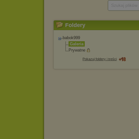
Szukaj plików
Foldery
babok999
Galeria
Prywatne
Pokazuj foldery i treści