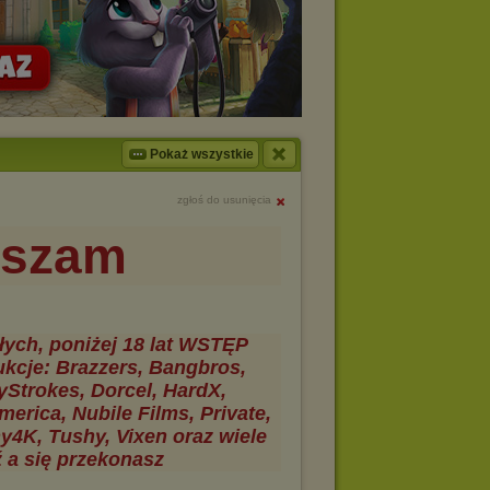
Pokaż wszystkie
zgłoś do usunięcia
aszam
łych, poniżej 18 lat WSTĘP
je: Brazzers, Bangbros,
yStrokes, Dorcel, HardX,
rica, Nubile Films, Private,
y4K, Tushy, Vixen oraz wiele
ź a się przekonasz