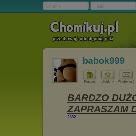
Chomik
Hasło
babok999
Prezent
Ulubiony
Wiadomość