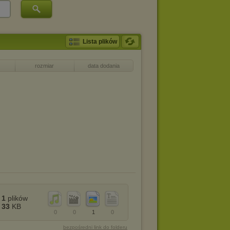
Lista plików
rozmiar
data dodania
1
plików
33
KB
0
0
1
0
bezpośredni link do folderu