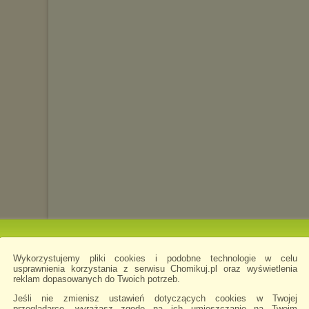
Wykorzystujemy pliki cookies i podobne technologie w celu
usprawnienia korzystania z serwisu Chomikuj.pl oraz wyświetlenia
reklam dopasowanych do Twoich potrzeb.
Jeśli nie zmienisz ustawień dotyczących cookies w Twojej
przeglądarce, wyrażasz zgodę na ich umieszczanie na Twoim