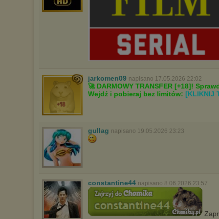
jarkomen09
napisano 17.05.2026 22:02
🚀 DARMOWY TRANSFER [+18]! Sprawdź
Wejdź i pobieraj bez limitów:
[KLIKNIJ 
gullag
napisano 19.05.2026 23:23
constantine44
napisano 8.06.2026 23:57
Zapr