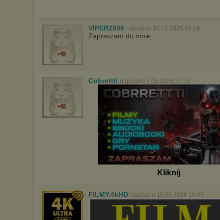
VIPER2506
napisano 10.12.2025 19:14
Zapraszam do mnie
Cobrettti
napisano 8.05.2026 21:10
Kliknij
FILMY.4kHD
napisano 15.05.2026 16:45