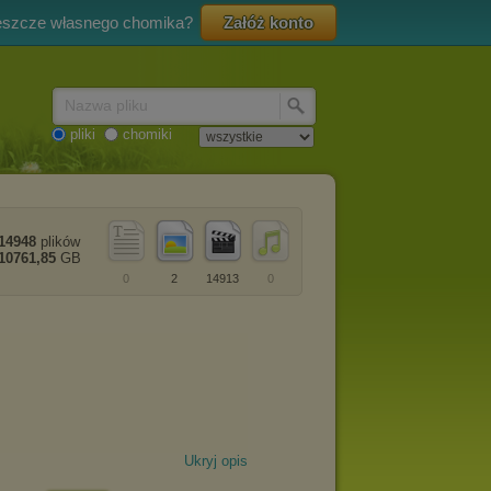
eszcze własnego chomika?
Załóż konto
Nazwa pliku
pliki
chomiki
14948
plików
10761,85
GB
0
2
14913
0
Ukryj opis