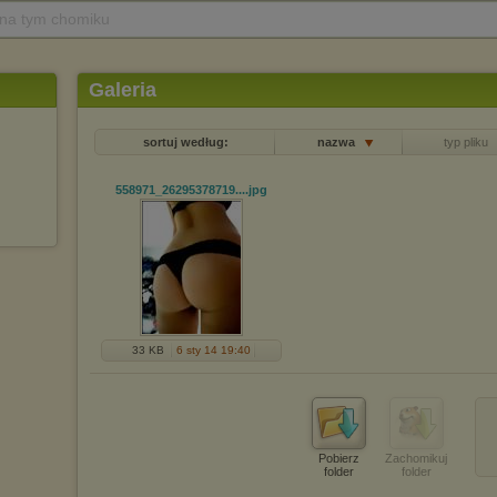
 na tym chomiku
Galeria
sortuj według:
nazwa
typ pliku
558971_26295378719...
.jpg
33 KB
6 sty 14 19:40
Pobierz
Zachomikuj
folder
folder