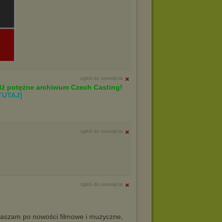
zgłoś do usunięcia
 potężne archiwum Czech Casting!
TUTAJ]
zgłoś do usunięcia
zgłoś do usunięcia
aszam po nowości filmowe i muzyczne,