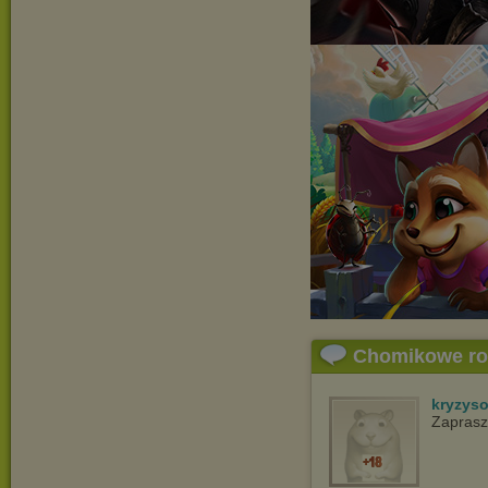
Chomikowe r
kryzys
Zapras