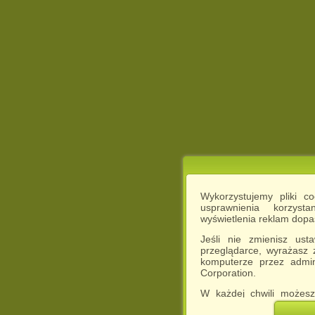
Wykorzystujemy pliki c
usprawnienia korzyst
wyświetlenia reklam dop
Jeśli nie zmienisz ust
przeglądarce, wyrażasz
komputerze przez admin
Corporation.
W każdej chwili możesz
cookies w swojej przeglą