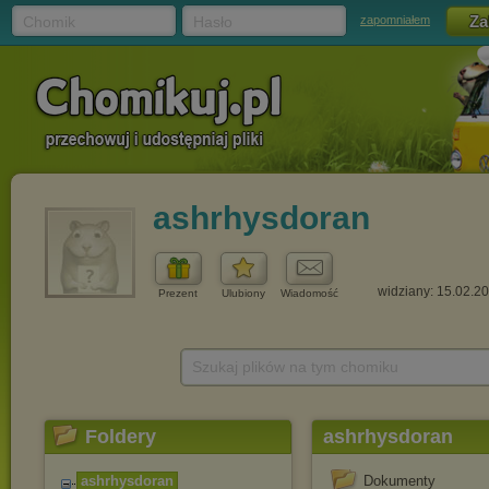
Chomik
Hasło
zapomniałem
ashrhysdoran
widziany: 15.02.2
Prezent
Ulubiony
Wiadomość
Szukaj plików na tym chomiku
Foldery
ashrhysdoran
ashrhysdoran
Dokumenty