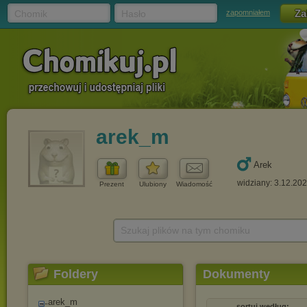
Chomik
Hasło
zapomniałem
arek_m
Arek
widziany: 3.12.20
Prezent
Ulubiony
Wiadomość
Szukaj plików na tym chomiku
Foldery
Dokumenty
arek_m
sortuj według: