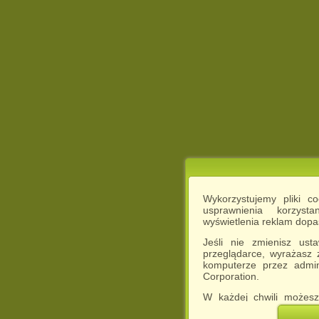
Wykorzystujemy pliki c
usprawnienia korzyst
wyświetlenia reklam dop
Jeśli nie zmienisz ust
przeglądarce, wyrażasz
komputerze przez admin
Corporation.
W każdej chwili możesz
cookies w swojej przeglą