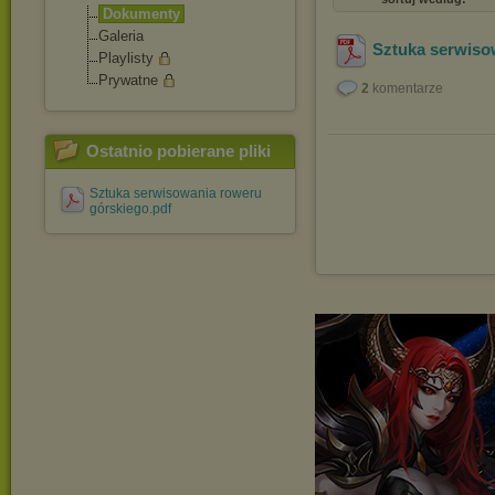
Dokumenty
Galeria
Sztuka serwiso
Playlisty
Prywatne
2
komentarze
Ostatnio pobierane pliki
Sztuka serwisowania roweru
górskiego.pdf