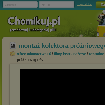
Chomik
Hasło
zapomniałem
montaż kolektora próżniowego
alfred.adamczewski0
/
filmy instruktażowe
/
centralne
próżniowego.flv