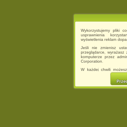
Wykorzystujemy pliki c
usprawnienia korzyst
wyświetlenia reklam dop
Jeśli nie zmienisz ust
przeglądarce, wyrażasz
komputerze przez admin
Corporation.
W każdej chwili możesz
cookies w swojej przeglą
w naszej Pol
Prze
http://chomikuj.pl/Polity
Jednocześnie informuje
może spowodować ogr
Chomikuj.pl.
W przypadku braku twojej
prosimy o opuszczenie se
Wykorzystanie plików c
(dostosowanie reklam do