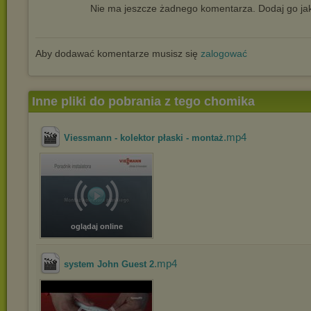
Nie ma jeszcze żadnego komentarza. Dodaj go jak
Aby dodawać komentarze musisz się
zalogować
Inne pliki do pobrania z tego chomika
.mp4
Viessmann - kolektor płaski - montaż
oglądaj online
.mp4
system John Guest 2