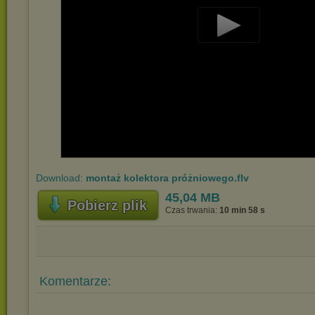
Play
Video
Download:
montaż kolektora próżniowego.flv
45,04 MB
Pobierz plik
Czas trwania:
10 min 58 s
Komentarze: