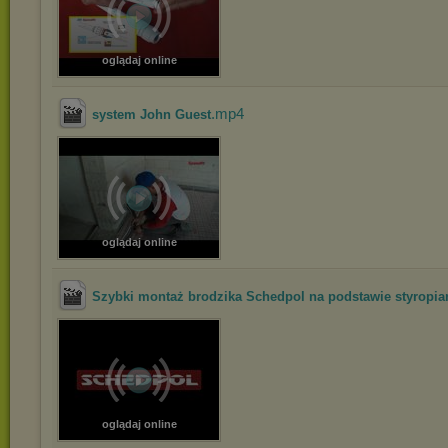
oglądaj online
.mp4
system John Guest
oglądaj online
Szybki montaż brodzika Schedpol na podstawie styropian
oglądaj online